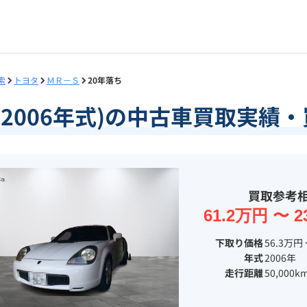
索
トヨタ
ＭＲ－Ｓ
20年落ち
(2006年式)の中古車買取実
買取参考
61.2万円 〜 2
下取り価格
56.3万円 
年式
2006年
走行距離
50,000k