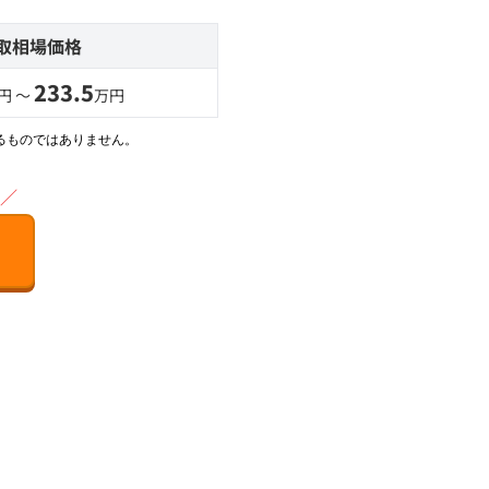
取相場価格
233.5
円 〜
万円
るものではありません。
／