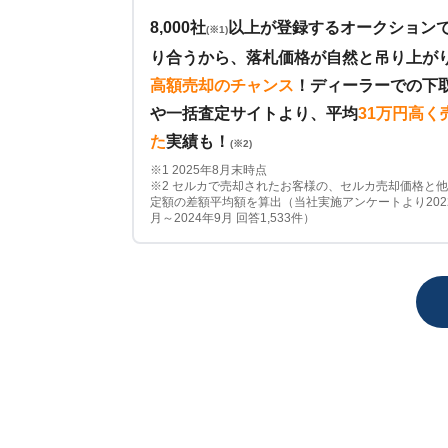
8,000社
以上が登録するオークション
(※1)
り合うから、落札価格が自然と吊り上が
高額売却のチャンス
！
ディーラーでの下
や一括査定サイトより、平均
31万円高く
た
実績も！
(※2)
※1 2025年8月末時点
※2 セルカで売却されたお客様の、セルカ売却価格と
定額の差額平均額を算出（当社実施アンケートより202
月～2024年9月 回答1,533件）