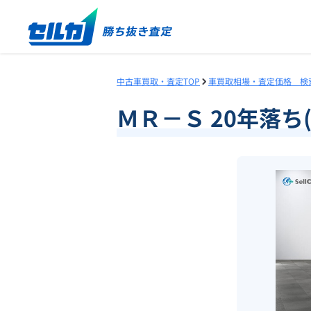
中古車買取・査定TOP
車買取相場・査定価格 検
ＭＲ－Ｓ 20年落ち