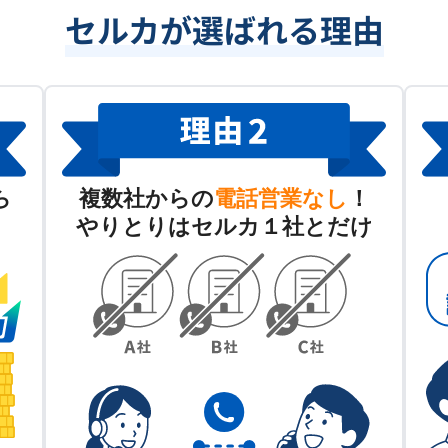
セルカが選ばれる理由
ら
複数社からの
電話営業なし
！
やりとりはセルカ１社とだけ