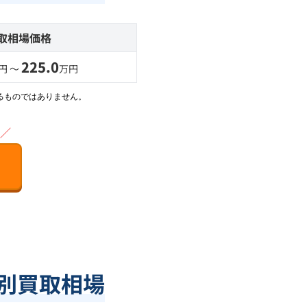
取相場価格
225.0
円 〜
万円
るものではありません。
／
離別買取相場