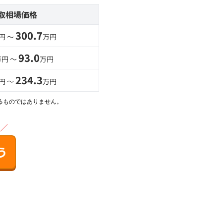
取相場価格
300.7
円 〜
万円
93.0
万円 〜
万円
234.3
円 〜
万円
るものではありません。
／
う