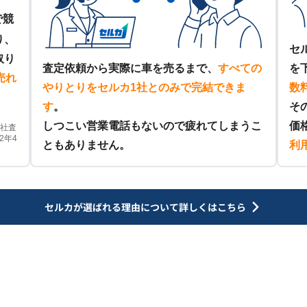
で競
り、
セ
取り
査定依頼から実際に車を売るまで、
すべての
を
売れ
やりとりをセルカ1社とのみで完結できま
数
す
。
そ
しつこい営業電話もないので疲れてしまうこ
価
他社査
2年4
ともありません。
利
セルカが選ばれる理由について
詳しくはこちら