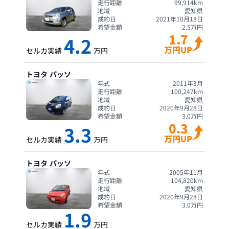
走行距離
99,914
km
地域
愛知県
成約日
2021年10月18日
希望金額
2.5
万円
1.7
4.2
万円UP
セルカ実績
万円
トヨタ
パッソ
年式
2011年3月
走行距離
100,247
km
地域
愛知県
成約日
2020年9月28日
希望金額
3.0
万円
0.3
3.3
万円UP
セルカ実績
万円
トヨタ
パッソ
年式
2005年11月
走行距離
104,820
km
地域
愛知県
成約日
2020年9月28日
希望金額
3.0
万円
1.9
セルカ実績
万円