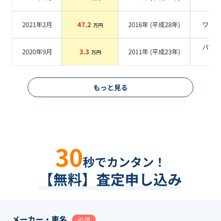
系
2021年2月
47.2
2016
年 (
平成28年
)
ワイ
万円
パー
2020年9月
3.3
2011
年 (
平成23年
)
万円
系
もっと見る
30
秒でカンタン！
【無料】査定申し込み
メーカー・車名
必須