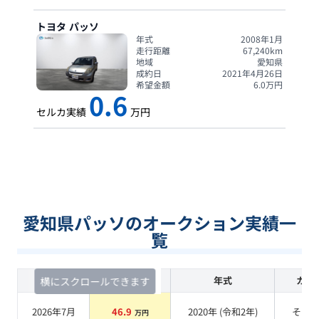
トヨタ
パッソ
年式
2008年1月
走行距離
67,240
km
地域
愛知県
成約日
2021年4月26日
希望金額
6.0
万円
0.6
セルカ実績
万円
愛知県パッソのオークション実績一
覧
査定時期
セルカ実績
年式
カラ
横にスクロールできます
2026年7月
46.9
2020
年 (
令和2年
)
その
万円