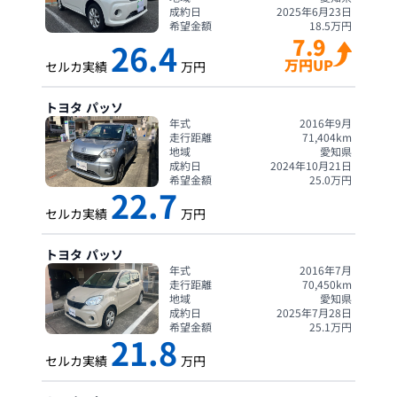
成約日
2025年6月23日
希望金額
18.5
万円
7.9
26.4
万円UP
セルカ実績
万円
トヨタ
パッソ
年式
2016年9月
走行距離
71,404
km
地域
愛知県
成約日
2024年10月21日
希望金額
25.0
万円
22.7
セルカ実績
万円
トヨタ
パッソ
年式
2016年7月
走行距離
70,450
km
地域
愛知県
成約日
2025年7月28日
希望金額
25.1
万円
21.8
セルカ実績
万円