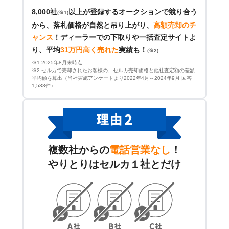
8,000社
以上が登録するオークションで競り合う
(※1)
から、落札価格が自然と吊り上がり、
高額売却のチ
ャンス
！
ディーラーでの下取りや一括査定サイトよ
り、平均
31万円高く売れた
実績も！
(※2)
※1 2025年8月末時点
※2 セルカで売却されたお客様の、セルカ売却価格と他社査定額の差額
平均額を算出（当社実施アンケートより2022年4月～2024年9月 回答
1,533件）
複数社からの
電話営業なし
！
やりとりはセルカ１社とだけ