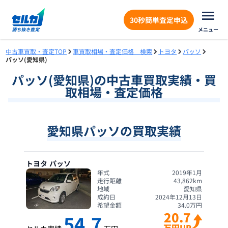
30秒簡単査定申込
メニュー
中古車買取・査定TOP
車買取相場・査定価格 検索
トヨタ
パッソ
パッソ(愛知県)
パッソ
(
愛知県
)の中古車買取実績・買
取相場・査定価格
愛知県パッソの買取実績
トヨタ
パッソ
年式
2019年1月
走行距離
43,862
km
地域
愛知県
成約日
2024年12月13日
希望金額
34.0
万円
20.7
54.7
万円UP