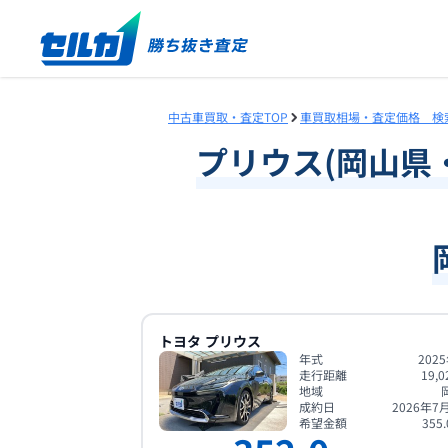
中古車買取・査定TOP
車買取相場・査定価格 検
プリウス
(
岡山県
トヨタ
プリウス
年式
202
走行距離
19,0
地域
成約日
2026年7
希望金額
355.