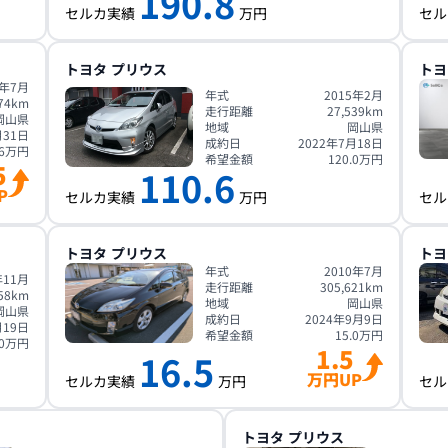
190.8
セルカ実績
万円
セル
トヨタ
プリウス
トヨ
5年7月
年式
2015年2月
74
km
走行距離
27,539
km
岡山県
地域
岡山県
月31日
成約日
2022年7月18日
6
万円
希望金額
120.0
万円
5
110.6
P
セルカ実績
万円
セル
トヨタ
プリウス
トヨ
年式
2010年7月
年11月
走行距離
305,621
km
58
km
地域
岡山県
岡山県
成約日
2024年9月9日
月19日
希望金額
15.0
万円
0
万円
1.5
16.5
万円UP
セルカ実績
万円
セル
トヨタ
プリウス