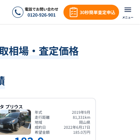
電話でお問い合わせ
30秒簡単査定申込
0120-926-901
メニュー
買取相場・査定価格
績
タ
プリウス
年式
2019年9月
走行距離
81,331
km
地域
岡山県
成約日
2022年6月17日
希望金額
185.0
万円