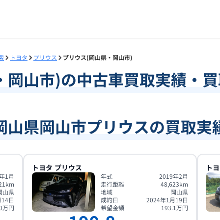
索
トヨタ
プリウス
プリウス(岡山県・岡山市)
・
岡山市
)の中古車買取実績・
岡山県岡山市プリウスの買取実
トヨタ
プリウス
トヨ
5年1月
年式
2019年2月
21
km
走行距離
48,623
km
岡山県
地域
岡山県
月14日
成約日
2024年1月19日
0
万円
希望金額
193.1
万円