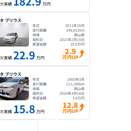
182.9
カ実績
万円
タ
プリウス
年式
2011年10月
走行距離
146,051
km
地域
岡山県
成約日
2021年2月15日
希望金額
20.0
万円
2.9
22.9
万円UP
カ実績
万円
タ
プリウス
年式
2005年3月
走行距離
111,180
km
地域
岡山県
成約日
2024年3月18日
希望金額
3.0
万円
12.8
15.8
万円UP
カ実績
万円