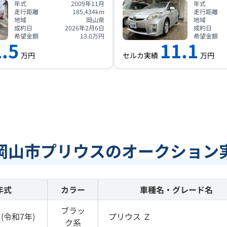
年式
2009年11月
年式
走行距離
185,434
km
走行距離
地域
岡山県
地域
成約日
2026年2月6日
成約日
希望金額
13.0
万円
希望金額
.5
11.1
万円
セルカ実績
万円
岡山市プリウスのオークション
年式
カラー
車種名・グレード名
ブラッ
(
令和7年
)
プリウス
Ｚ
ク
系