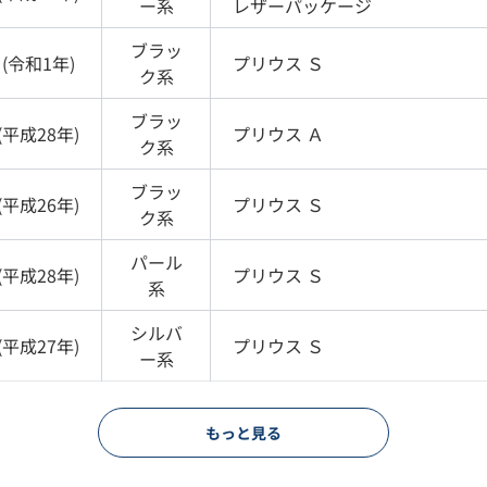
ー
系
レザーパッケージ
ブラッ
(
令和1年
)
プリウス
Ｓ
ク
系
ブラッ
(
平成28年
)
プリウス
Ａ
ク
系
ブラッ
(
平成26年
)
プリウス
Ｓ
ク
系
パール
(
平成28年
)
プリウス
Ｓ
系
シルバ
(
平成27年
)
プリウス
Ｓ
ー
系
もっと見る