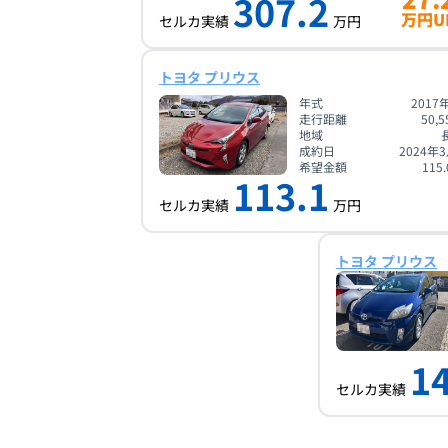
307.2
万円U
セルカ実績
万円
トヨタ プリウス
年式
2017
走行距離
50,5
地域
成約日
2024年
希望金額
115.
113.1
セルカ実績
万円
トヨタ プリウス
14
セルカ実績