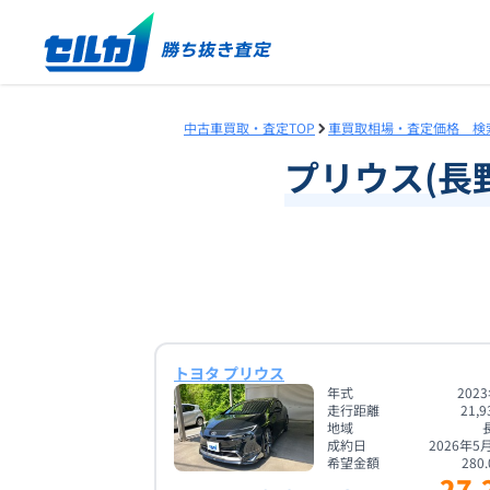
中古車買取・査定TOP
車買取相場・査定価格 検
プリウス
(
長
トヨタ プリウス
年式
202
走行距離
21,9
地域
成約日
2026年5
希望金額
280.
27.