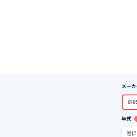
メーカ
選
年式
選択