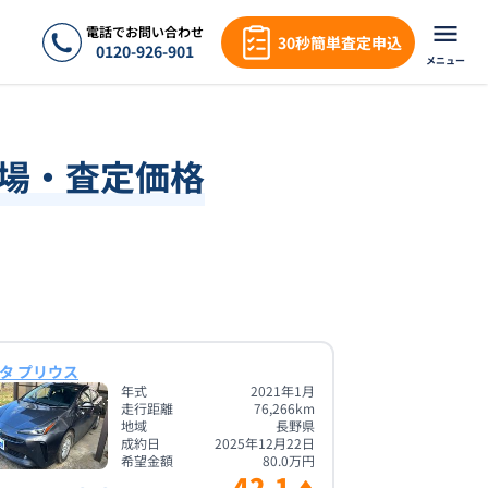
電話でお問い合わせ
30秒簡単査定申込
0120-926-901
メニュー
相場・査定価格
タ プリウス
年式
2021年1月
走行距離
76,266
km
地域
長野県
成約日
2025年12月22日
希望金額
80.0
万円
42.1