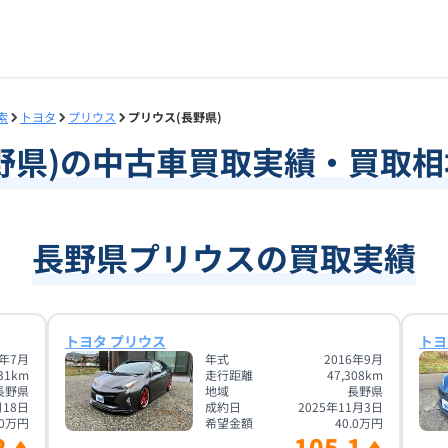
索
トヨタ
プリウス
プリウス(長野県)
野県
)の中古車買取実績・買取
長野県プリウスの買取実績
トヨタ プリウス
トヨ
3年7月
年式
2016年9月
31
km
走行距離
47,308
km
長野県
地域
長野県
月18日
成約日
2025年11月3日
0
万円
希望金額
40.0
万円
2
105.1