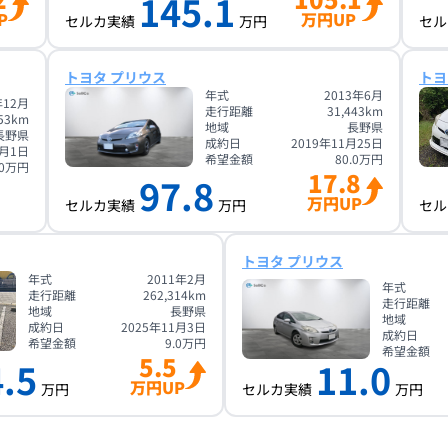
145.1
P
万円UP
セルカ実績
万円
セル
トヨタ プリウス
トヨ
年式
2013年6月
年12月
走行距離
31,443
km
53
km
地域
長野県
長野県
成約日
2019年11月25日
3月1日
希望金額
80.0
万円
0
万円
17.8
97.8
万円UP
セルカ実績
万円
セル
トヨタ プリウス
年式
2011年2月
年式
走行距離
262,314
km
走行距離
地域
長野県
地域
成約日
2025年11月3日
成約日
希望金額
9.0
万円
希望金額
5.5
.5
11.0
万円UP
万円
セルカ実績
万円