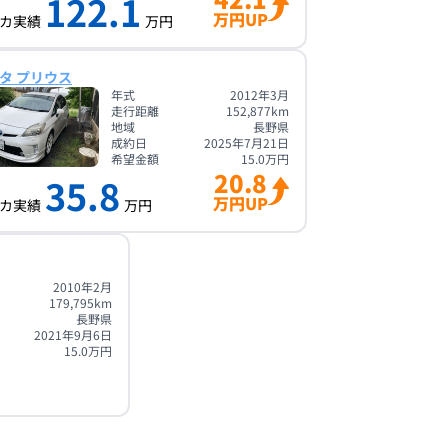
122.1
万円UP
カ実績
万円
タ プリウス
年式
2012年3月
走行距離
152,877
km
地域
長野県
成約日
2025年7月21日
希望金額
15.0
万円
20.8
35.8
万円UP
カ実績
万円
2010年2月
179,795
km
長野県
2021年9月6日
15.0
万円