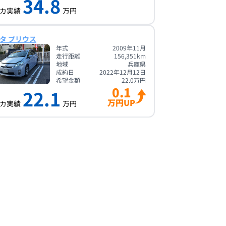
34.8
カ実績
万円
タ プリウス
年式
2009年11月
走行距離
156,351
km
地域
兵庫県
成約日
2022年12月12日
希望金額
22.0
万円
0.1
22.1
万円UP
カ実績
万円