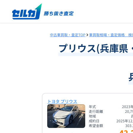
中古車買取・査定TOP
車買取相場・査定価格 検
プリウス
(
兵庫県
トヨタ プリウス
年式
2023
走行距離
20,7
地域
成約日
2025年1
希望金額
303.
42.