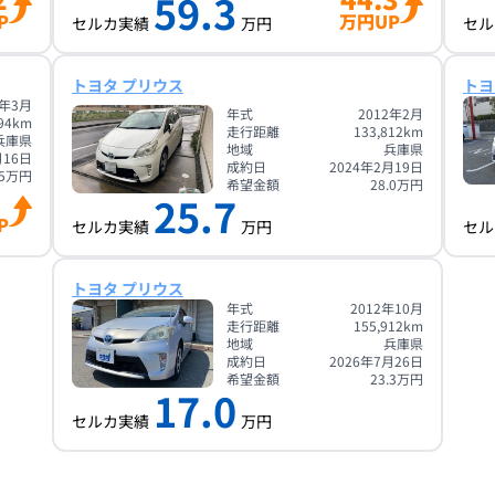
59.3
P
万円UP
セルカ実績
万円
セル
トヨタ プリウス
トヨ
2年3月
年式
2012年2月
94
km
走行距離
133,812
km
兵庫県
地域
兵庫県
月16日
成約日
2024年2月19日
5
万円
希望金額
28.0
万円
25.7
P
セルカ実績
万円
セル
トヨタ プリウス
年式
2012年10月
走行距離
155,912
km
地域
兵庫県
成約日
2026年7月26日
希望金額
23.3
万円
17.0
セルカ実績
万円