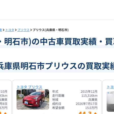
索
トヨタ
プリウス
プリウス(兵庫県・明石市)
・
明石市
)の中古車買取実績・
兵庫県明石市プリウスの買取実
トヨタ プリウス
トヨ
年10月
年式
2015年12月
93
km
走行距離
115,316
km
兵庫県
地域
兵庫県
2月8日
成約日
2026年7月17日
3
万円
希望金額
15.0
万円
2
44.3