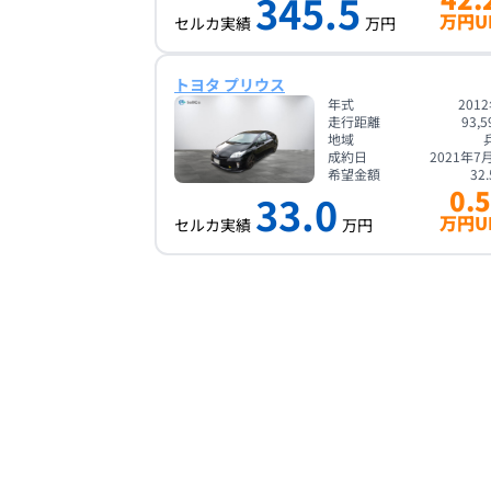
345.5
万円U
セルカ実績
万円
トヨタ プリウス
年式
201
走行距離
93,5
地域
成約日
2021年7
希望金額
32.
0.5
33.0
万円U
セルカ実績
万円