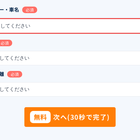
ー・車名
必須
択してください
必須
してください
離
必須
してください
無料
次へ(30秒で完了)