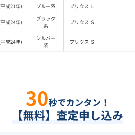
(
平成21年
)
ブルー
系
プリウス
Ｌ
ブラック
(
平成24年
)
プリウス
Ｓ
系
シルバー
(
平成24年
)
プリウス
Ｓ
系
30
秒でカンタン！
【無料】査定申し込み