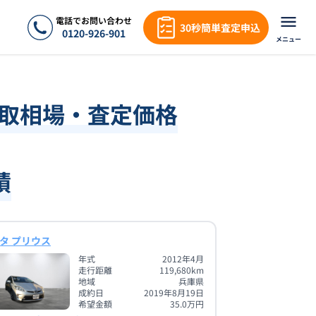
電話でお問い合わせ
30秒簡単査定申込
0120-926-901
メニュー
買取相場・査定価格
績
タ プリウス
年式
2012年4月
走行距離
119,680
km
地域
兵庫県
成約日
2019年8月19日
希望金額
35.0
万円