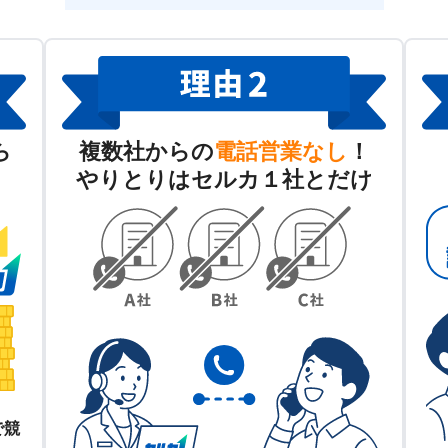
ら
複数社からの
電話営業なし
！
やりとりはセルカ１社とだけ
で競