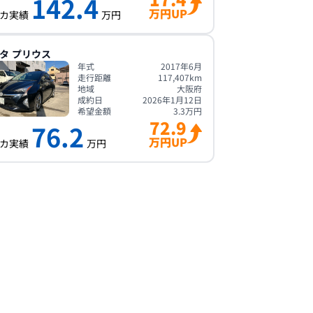
142.4
万円UP
カ実績
万円
タ
プリウス
年式
2017年6月
走行距離
117,407
km
地域
大阪府
成約日
2026年1月12日
希望金額
3.3
万円
72.9
76.2
万円UP
カ実績
万円