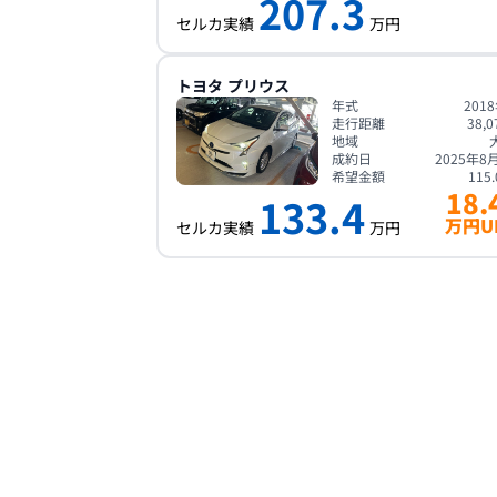
207.3
セルカ実績
万円
トヨタ
プリウス
年式
201
走行距離
38,0
地域
成約日
2025年8
希望金額
115.
18.
133.4
万円U
セルカ実績
万円