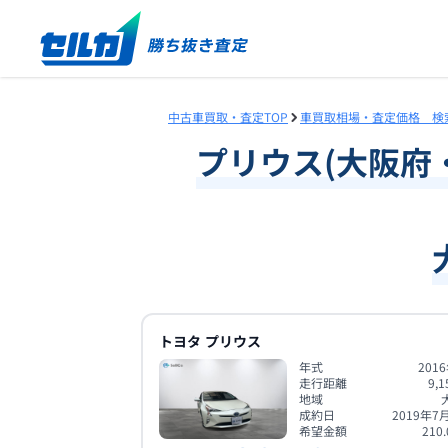
中古車買取・査定TOP
車買取相場・査定価格 検
プリウス
(
大阪府
トヨタ
プリウス
年式
201
走行距離
9,1
地域
成約日
2019年7
希望金額
210.