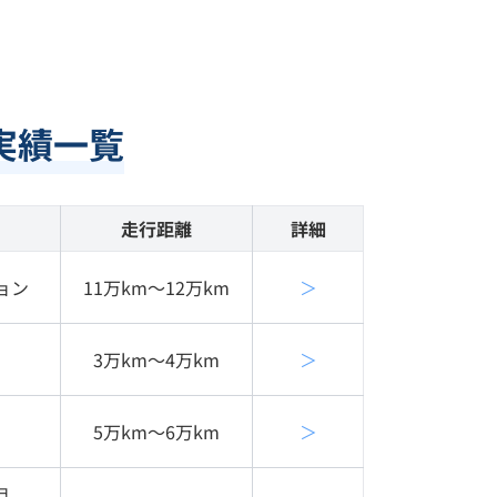
実績一覧
走行距離
詳細
ョン
11万km〜12万km
＞
3万km〜4万km
＞
5万km〜6万km
＞
ョ