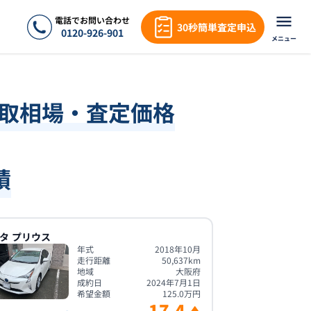
電話でお問い合わせ
30秒簡単査定申込
0120-926-901
メニュー
買取相場・査定価格
績
タ
プリウス
年式
2018年10月
走行距離
50,637
km
地域
大阪府
成約日
2024年7月1日
希望金額
125.0
万円
17.4