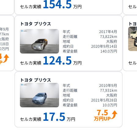
154.5
セルカ実績
万円
セル
トヨタ
プリウス
トヨ
8年9月
年式
2017年4月
77
km
走行距離
73,822
km
大阪府
地域
大阪府
月18日
成約日
2020年9月14日
0
万円
希望金額
140.0
万円
4
124.5
P
セルカ実績
万円
セル
トヨタ
プリウス
年式
2010年9月
走行距離
77,931
km
地域
大阪府
成約日
2021年5月28日
希望金額
10.0
万円
7.5
17.5
万円UP
セルカ実績
万円