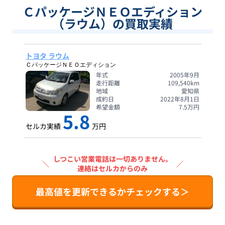
ＣパッケージＮＥＯエディション
（ラウム）の買取実績
トヨタ ラウム
ＣパッケージＮＥＯエディション
年式
2005年9月
走行距離
109,540
km
地域
愛知県
成約日
2022年8月1日
希望金額
7.5
万円
5.8
セルカ実績
万円
しつこい営業電話は一切ありません。
＼
／
連絡はセルカからのみ
最高値を更新できるかチェックする＞