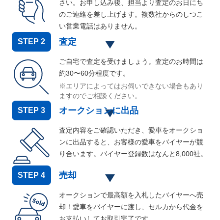
さい。お申し込み後、担当より査定のお日にち
のご連絡を差し上げます。複数社からのしつこ
い営業電話はありません。
査定
STEP
2
ご自宅で査定を受けましょう。査定のお時間は
約30〜60分程度です。
※エリアによってはお伺いできない場合もあり
ますのでご相談ください。
オークションに出品
STEP
3
査定内容をご確認いただき、愛車をオークショ
ンに出品すると、お客様の愛車をバイヤーが競
り合います。バイヤー登録数はなんと
8,000
社。
売却
STEP
4
オークションで最高額を入札したバイヤーへ売
却！愛車をバイヤーに渡し、セルカから代金を
お支払いしてお取引完了です。