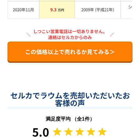
シル
2020年11月
9.3
2009
年 (
平成21年
)
万円
系
しつこい営業電話は一切ありません。
＼
／
連絡はセルカからのみ
この価格以上で売れるか見てみる＞
セルカでラウムを売却いただいたお
客様の声
満足度平均 （全
1
件）
5.0