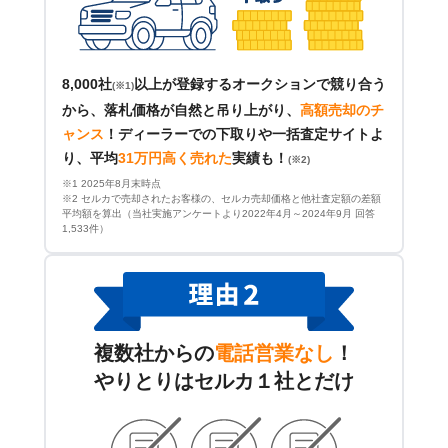
8,000社
以上が登録するオークションで競り合う
(※1)
から、落札価格が自然と吊り上がり、
高額売却のチ
ャンス
！
ディーラーでの下取りや一括査定サイトよ
り、平均
31万円高く売れた
実績も！
(※2)
※1 2025年8月末時点
※2 セルカで売却されたお客様の、セルカ売却価格と他社査定額の差額
平均額を算出（当社実施アンケートより2022年4月～2024年9月 回答
1,533件）
複数社からの
電話営業なし
！
やりとりはセルカ１社とだけ