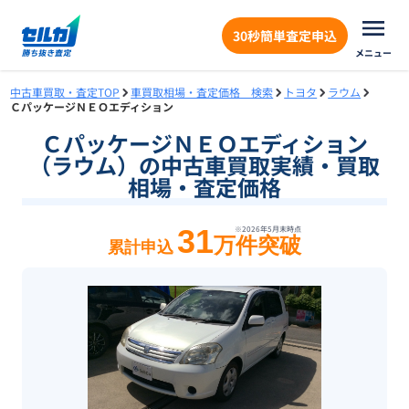
30秒簡単査定申込
メニュー
中古車買取・査定TOP
車買取相場・査定価格 検索
トヨタ
ラウム
ＣパッケージＮＥＯエディション
ＣパッケージＮＥＯエディション
（ラウム）の中古車買取実績・買取
相場・査定価格
31
※
2026年5月末
時点
万件突破
累計申込