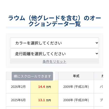
ラウム（他グレードを含む）のオー
クションデータ一覧
条件をリセット
査定時期
セルカ実績
年式
カラ
横にスクロールできます
2026年2月
14.4
2009
年 (
平成21年
)
パー
万円
2025年6月
13.1
2008
年 (
平成20年
)
ブル
万円