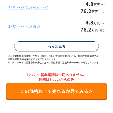
4.8
万円 〜
リミックスパッケージ
76.2
万円
※2
4.8
万円 〜
レザーバージョン
76.2
万円
※2
もっと見る
※1 買取相場価格は弊社が独自に統計分析した中古車買取における一般的な相場価格であり、
実際の買取価格を保証するものではありません。
※2
同グレードの流通台数が少ないため、同型車種 / 近接年式のデータで推定しています。
しつこい営業電話は一切ありません。
＼
／
連絡はセルカからのみ
この価格以上で売れるか見てみる＞