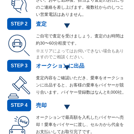
さい。お申し込み後、担当より査定のお日にち
のご連絡を差し上げます。複数社からのしつこ
い営業電話はありません。
査定
STEP
2
ご自宅で査定を受けましょう。査定のお時間は
約30〜60分程度です。
※エリアによってはお伺いできない場合もあり
ますのでご相談ください。
オークションに出品
STEP
3
査定内容をご確認いただき、愛車をオークショ
ンに出品すると、お客様の愛車をバイヤーが競
り合います。バイヤー登録数はなんと
8,000
社。
売却
STEP
4
オークションで最高額を入札したバイヤーへ売
却！愛車をバイヤーに渡し、セルカから代金を
お支払いしてお取引完了です。