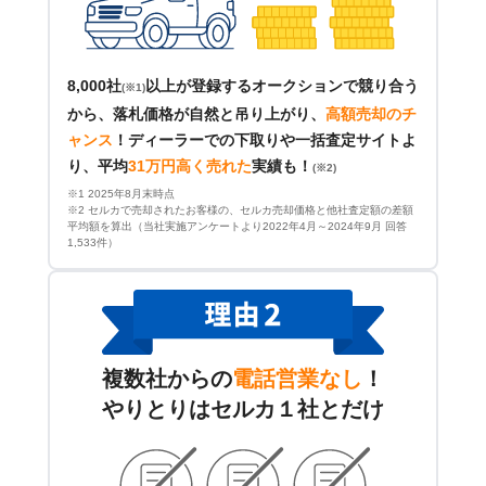
8,000社
以上が登録するオークションで競り合う
(※1)
から、落札価格が自然と吊り上がり、
高額売却のチ
ャンス
！
ディーラーでの下取りや一括査定サイトよ
り、平均
31万円高く売れた
実績も！
(※2)
※1 2025年8月末時点
※2 セルカで売却されたお客様の、セルカ売却価格と他社査定額の差額
平均額を算出（当社実施アンケートより2022年4月～2024年9月 回答
1,533件）
複数社からの
電話営業なし
！
やりとりはセルカ１社とだけ