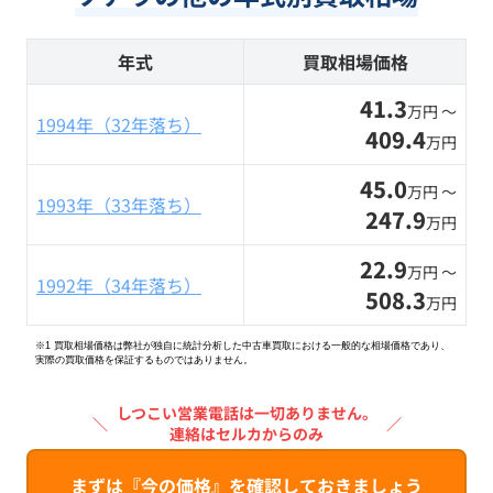
年式
買取相場価格
41.3
万円 〜
1994年（32年落ち）
409.4
万円
45.0
万円 〜
1993年（33年落ち）
247.9
万円
22.9
万円 〜
1992年（34年落ち）
508.3
万円
※1 買取相場価格は弊社が独自に統計分析した中古車買取における一般的な相場価格であり、
実際の買取価格を保証するものではありません。
しつこい営業電話は一切ありません。
＼
／
連絡はセルカからのみ
まずは『今の価格』を確認しておきましょう