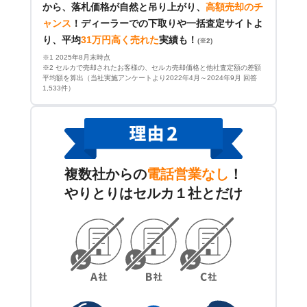
から、落札価格が自然と吊り上がり、
高額売却のチ
ャンス
！
ディーラーでの下取りや一括査定サイトよ
り、平均
31万円高く売れた
実績も！
(※2)
※1 2025年8月末時点
※2 セルカで売却されたお客様の、セルカ売却価格と他社査定額の差額
平均額を算出（当社実施アンケートより2022年4月～2024年9月 回答
1,533件）
複数社からの
電話営業なし
！
やりとりはセルカ１社とだけ