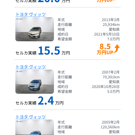
セルカ実績
万円
トヨタ ヴィッツ
年式
2013年3月
走行距離
25,934
km
地域
愛知県
成約日
2021年5月10日
希望金額
7.0
万円
8.5
15.5
万円UP
セルカ実績
万円
トヨタ ヴィッツ
年式
2007年2月
走行距離
70,301
km
地域
愛知県
成約日
2020年10月26日
希望金額
5.0
万円
2.4
セルカ実績
万円
トヨタ ヴィッツ
年式
2005年2月
走行距離
120,560
km
地域
愛知県