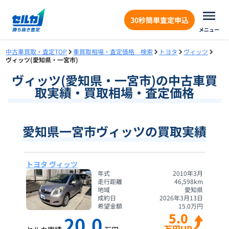
30秒簡単査定申込
メニュー
中古車買取・査定TOP
車買取相場・査定価格 検索
トヨタ
ヴィッツ
ヴィッツ(愛知県・一宮市)
ヴィッツ
(
愛知県
・
一宮市
)の中古車買
取実績・買取相場・査定価格
愛知県一宮市ヴィッツの買取実績
トヨタ ヴィッツ
年式
2010年3月
走行距離
46,598
km
地域
愛知県
成約日
2026年3月13日
希望金額
15.0
万円
5.0
20.0
万円UP