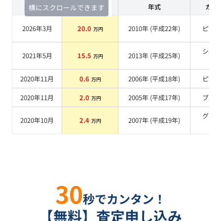
査定時期
セルカ実績
年式
カラ
横にスクロールできます
2026年3月
20.0
2010
年 (
平成22年
)
ピン
万円
シル
2021年5月
15.5
2013
年 (
平成25年
)
万円
系
2020年11月
0.6
2006
年 (
平成18年
)
ピン
万円
2020年11月
2.0
2005
年 (
平成17年
)
ブル
万円
グリ
2020年10月
2.4
2007
年 (
平成19年
)
万円
系
30
秒でカンタン！
【無料】査定申し込み