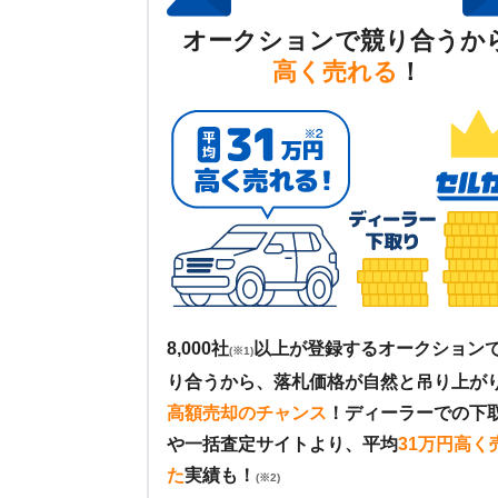
オークションで競り合うか
高く売れる
！
8,000社
以上が登録するオークション
(※1)
り合うから、落札価格が自然と吊り上が
高額売却のチャンス
！
ディーラーでの下
や一括査定サイトより、平均
31万円高く
た
実績も！
(※2)