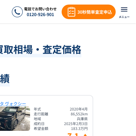
電話でお問い合わせ
30秒簡単査定申込
0120-926-901
メニュー
買取相場・査定価格
績
タ ヴォクシー
年式
2020年4月
走行距離
86,552
km
地域
兵庫県
成約日
2025年2月3日
希望金額
183.3
万円
7.1