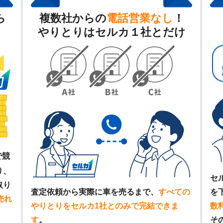
ら
複数社からの
電話営業なし
！
やりとりはセルカ１社とだけ
で競
り、
セ
取り
査定依頼から実際に車を売るまで、
すべての
を
売れ
やりとりをセルカ1社とのみで完結できま
数
す
。
そ