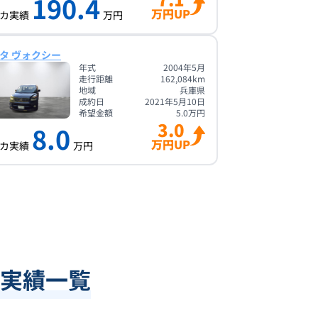
190.4
万円UP
カ実績
万円
タ ヴォクシー
年式
2004年5月
走行距離
162,084
km
地域
兵庫県
成約日
2021年5月10日
希望金額
5.0
万円
3.0
8.0
万円UP
カ実績
万円
実績一覧