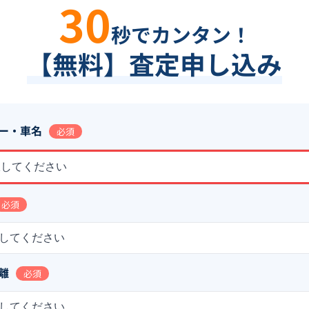
30
秒でカンタン！
【無料】査定申し込み
ー・車名
必須
択してください
必須
してください
離
必須
してください