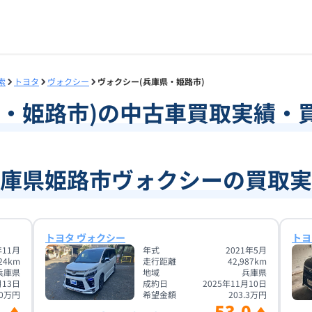
索
トヨタ
ヴォクシー
ヴォクシー(兵庫県・姫路市)
・
姫路市
)の中古車買取実績・
庫県姫路市ヴォクシーの買取実
トヨタ ヴォクシー
トヨ
年11月
年式
2021年5月
24
km
走行距離
42,987
km
兵庫県
地域
兵庫県
月13日
成約日
2025年11月10日
0
万円
希望金額
203.3
万円
53.0