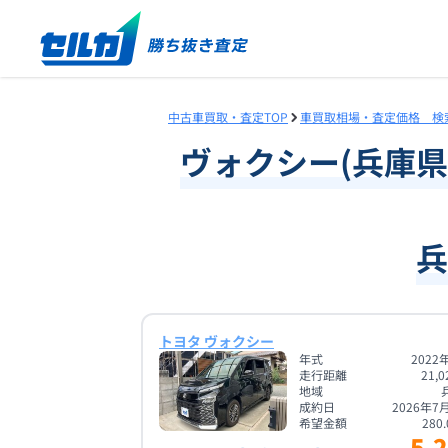
中古車買取・査定TOP
車買取相場・査定価格 検
ヴォクシー
(
兵庫県
兵
トヨタ ヴォクシー
年式
2022
走行距離
21,0
地域
成約日
2026年7
希望金額
280.
5.2