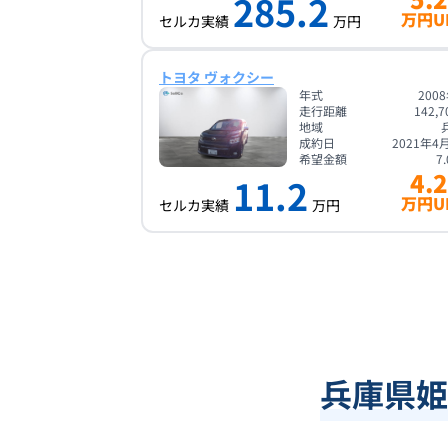
285.2
万円U
セルカ実績
万円
トヨタ ヴォクシー
年式
200
走行距離
142,7
地域
成約日
2021年4
希望金額
7.
4.2
11.2
万円U
セルカ実績
万円
兵庫県姫