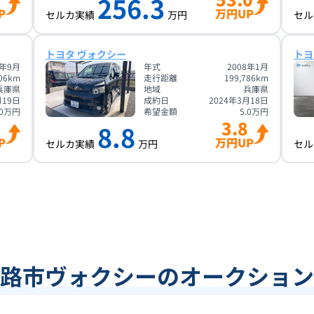
256.3
P
万円UP
セルカ実績
万円
セル
トヨタ ヴォクシー
トヨ
8年9月
年式
2008年1月
06
km
走行距離
199,786
km
兵庫県
地域
兵庫県
月19日
成約日
2024年3月18日
0
万円
希望金額
5.0
万円
3.8
8.8
P
万円UP
セルカ実績
万円
セル
路市ヴォクシーのオークション