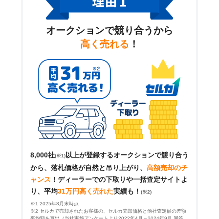
オークションで競り合うから
高く売れる
！
8,000社
以上が登録するオークションで競り合う
(※1)
から、落札価格が自然と吊り上がり、
高額売却のチ
ャンス
！
ディーラーでの下取りや一括査定サイトよ
り、平均
31万円高く売れた
実績も！
(※2)
※1 2025年8月末時点
※2 セルカで売却されたお客様の、セルカ売却価格と他社査定額の差額
平均額を算出（当社実施アンケートより2022年4月～2024年9月 回答