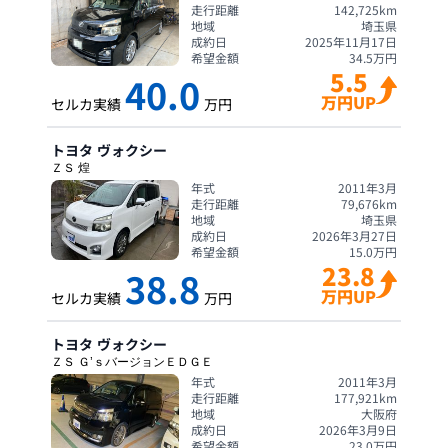
走行距離
142,725
km
地域
埼玉県
成約日
2025年11月17日
希望金額
34.5
万円
5.5
40.0
万円UP
セルカ実績
万円
トヨタ
ヴォクシー
ＺＳ 煌
年式
2011年3月
走行距離
79,676
km
地域
埼玉県
成約日
2026年3月27日
希望金額
15.0
万円
23.8
38.8
万円UP
セルカ実績
万円
トヨタ
ヴォクシー
ＺＳ Ｇ’ｓバージョンＥＤＧＥ
年式
2011年3月
走行距離
177,921
km
地域
大阪府
成約日
2026年3月9日
希望金額
23.0
万円