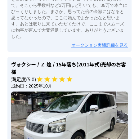
で、そこから手数料など3万円ほど引いても、35万で本当に
びっくりしました。まさか、思ってた倍の金額にはなると
思ってなかったので、ここに頼んでよかったなと思いま
す。あとは取りに来ていただくだけで、ここまでスムーズ
に物事が運んで大変満足しています。ありがとうございま
した。
オークション実績詳細を見る
ヴォクシー
/ Ｚ 煌
/ 15年落ち(2011年式)
売却のお客
様
満足度(
5
.0)
成約日：
2025年10月