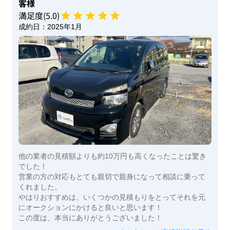
客様
満足度(
5
.0)
成約日：
2025年1月
他の業者の見積額よりも約10万円も高くなったことは驚き
でした！
営業の方の対応もとても親切で親身になって相談に乗って
くれました。
やはりおすすめは、いくつかの見積もりをとってそれを元
にオークションにかけると良いと思います！
この度は、本当にありがとうございました！