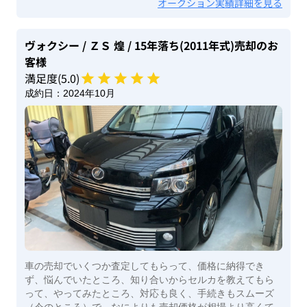
オークション実績詳細を見る
ヴォクシー
/ ＺＳ 煌
/ 15年落ち(2011年式)
売却のお
客様
満足度(
5
.0)
成約日：
2024年10月
車の売却でいくつか査定してもらって、価格に納得でき
ず、悩んでいたところ、知り合いからセルカを教えてもら
って、やってみたところ、対応も良く、手続きもスムーズ
（今のところ）で、なによりも売却価格が相場より高くて