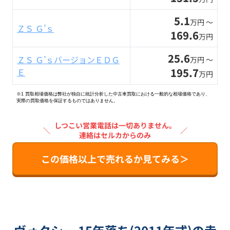
5.1
万円 〜
ＺＳ Ｇ’ｓ
169.6
万円
25.6
ＺＳ Ｇ’ｓバージョンＥＤＧ
万円 〜
195.7
Ｅ
万円
※1 買取相場価格は弊社が独自に統計分析した中古車買取における一般的な相場価格であり、
実際の買取価格を保証するものではありません。
しつこい営業電話は一切ありません。
＼
／
連絡はセルカからのみ
この価格以上で売れるか見てみる＞