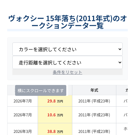
ヴォクシー 15年落ち(2011年式)のオ
ークションデータ一覧
条件をリセット
査定時期
セルカ実績
年式
カラ
横にスクロールできます
2026年7月
29.8
2011
年 (
平成23年
)
パー
万円
2026年7月
10.6
2011
年 (
平成23年
)
パー
万円
ホワ
2026年3月
38.8
2011
年 (
平成23年
)
万円
系