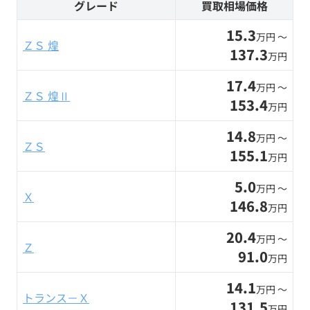
グレード
買取相場価格
15.3
万円 〜
ＺＳ 煌
137.3
万円
17.4
万円 〜
ＺＳ 煌Ⅱ
153.4
万円
14.8
万円 〜
ＺＳ
155.1
万円
5.0
万円 〜
Ｘ
146.8
万円
20.4
万円 〜
Ｚ
91.0
万円
14.1
万円 〜
トランス－Ｘ
131.5
万円