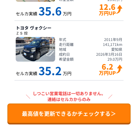
12.6
35.6
万円UP
セルカ実績
万円
トヨタ
ヴォクシー
ＺＳ 煌
年式
2011年9月
走行距離
141,171
km
地域
愛知県
成約日
2026年3月16日
希望金額
29.0
万円
6.2
35.2
万円UP
セルカ実績
万円
しつこい営業電話は一切ありません。
＼
／
連絡はセルカからのみ
最高値を更新できるかチェックする＞