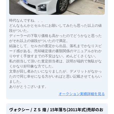
時代なんですね、、、
どんなもんかとセルカにお願いしてみたら思った以上の値
段がついた。
ディーラーの下取り価格も高かったのでどうかなと思った
がそれ以上の値段がついたので満足。
結論として、セルカの査定から出品、落札までかなりスピ
ード感がある。売却確定後の書類関係のマニュアルがわか
りやすく手放すまでの不安はない。めんどくさくない。
私の担当して頂いた査定担当者は、説明が端的で無駄がな
くかなり好印象な方でした。
文章が回し者みたいになりましたが、デメリットがなかっ
たので同じ幸せになる方がいればと思い記載させてもらい
ました。
ありがとうございます。
オークション実績詳細を見る
ヴォクシー
/ ＺＳ 煌
/ 15年落ち(2011年式)
売却のお