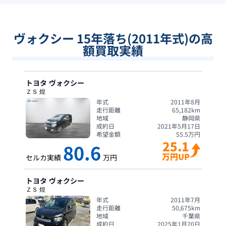
ヴォクシー 15年落ち(2011年式)の高
額買取実績
トヨタ
ヴォクシー
ＺＳ 煌
年式
2011年8月
走行距離
65,182
km
地域
静岡県
成約日
2021年5月17日
希望金額
55.5
万円
25.1
80.6
万円UP
セルカ実績
万円
トヨタ
ヴォクシー
ＺＳ 煌
年式
2011年7月
走行距離
50,675
km
地域
千葉県
成約日
2025年1月20日