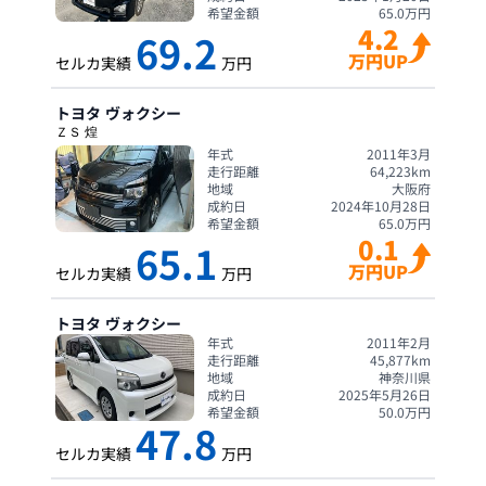
希望金額
65.0
万円
4.2
69.2
万円UP
セルカ実績
万円
トヨタ
ヴォクシー
ＺＳ 煌
年式
2011年3月
走行距離
64,223
km
地域
大阪府
成約日
2024年10月28日
希望金額
65.0
万円
0.1
65.1
万円UP
セルカ実績
万円
トヨタ
ヴォクシー
年式
2011年2月
走行距離
45,877
km
地域
神奈川県
成約日
2025年5月26日
希望金額
50.0
万円
47.8
セルカ実績
万円