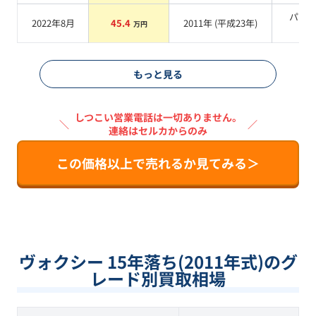
パー
2022年8月
45.4
2011
年 (
平成23年
)
万円
系
もっと見る
しつこい営業電話は一切ありません。
＼
／
連絡はセルカからのみ
この価格以上で売れるか見てみる＞
ヴォクシー 15年落ち(2011年式)のグ
レード別買取相場