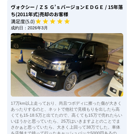
ヴォクシー
/ ＺＳ Ｇ’ｓバージョンＥＤＧＥ
/ 15年落
ち(2011年式)
売却のお客様
満足度(
5
.0)
成約日：
2026年3月
17万km以上走っており、尚且つボディに擦った傷が大きく
あったりするのと、ネットで他社で見積もりを出したら高
くても15-18.5万と出てたので、高くても15万で売れたらい
いほうかと思っていたら、25万はいきますよとのことでま
さかぁと思っていたら、大きく上回って38万でした。車体
を店舗まで持って行ったキャッシュバック5000円あるの