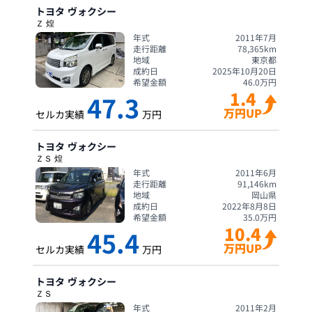
トヨタ
ヴォクシー
Ｚ 煌
年式
2011年7月
走行距離
78,365
km
地域
東京都
成約日
2025年10月20日
希望金額
46.0
万円
1.4
47.3
万円UP
セルカ実績
万円
トヨタ
ヴォクシー
ＺＳ 煌
年式
2011年6月
走行距離
91,146
km
地域
岡山県
成約日
2022年8月8日
希望金額
35.0
万円
10.4
45.4
万円UP
セルカ実績
万円
トヨタ
ヴォクシー
ＺＳ
年式
2011年2月