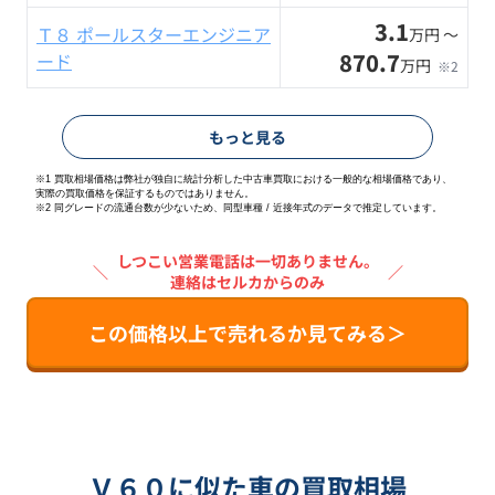
3.1
Ｔ８ ポールスターエンジニア
万円 〜
870.7
ード
万円
※2
もっと見る
※1 買取相場価格は弊社が独自に統計分析した中古車買取における一般的な相場価格であり、
実際の買取価格を保証するものではありません。
※2
同グレードの流通台数が少ないため、同型車種 / 近接年式のデータで推定しています。
しつこい営業電話は一切ありません。
＼
／
連絡はセルカからのみ
この価格以上で売れるか見てみる＞
Ｖ６０に似た車の買取相場