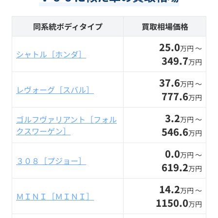
同系統ボディタイプ
買取相場価格
25.0
万円 〜
シャトル［ホンダ］
349.7
万円
37.6
万円 〜
レヴォーグ［スバル］
777.6
万円
3.2
ゴルフヴァリアント［フォル
万円 〜
546.6
クスワーゲン］
万円
0.0
万円 〜
３０８［プジョー］
619.2
万円
14.2
万円 〜
ＭＩＮＩ［ＭＩＮＩ］
1150.0
万円