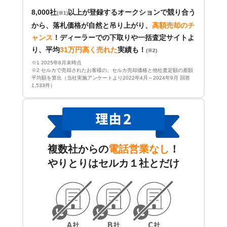
8,000社
以上が登録するオークションで競り合う
(※1)
から、落札価格が自然と吊り上がり、
高額売却のチ
ャンス
！
ディーラーでの下取りや一括査定サイトよ
り、平均
31万円高く売れた
実績も！
(※2)
※1 2025年8月末時点
※2 セルカで売却されたお客様の、セルカ売却価格と他社査定額の差額
平均額を算出（当社実施アンケートより2022年4月～2024年9月 回答
1,533件）
複数社からの
電話営業なし
！
やりとりはセルカ１社とだけ