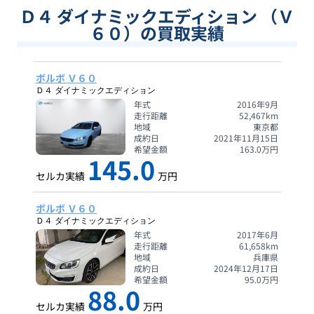
Ｄ４ ダイナミックエディション （Ｖ
６０）の買取実績
ボルボ Ｖ６０
Ｄ４ ダイナミックエディション
年式
2016年9月
走行距離
52,467
km
地域
東京都
成約日
2021年11月15日
希望金額
163.0
万円
145.0
セルカ実績
万円
ボルボ Ｖ６０
Ｄ４ ダイナミックエディション
年式
2017年6月
走行距離
61,658
km
地域
兵庫県
成約日
2024年12月17日
希望金額
95.0
万円
88.0
セルカ実績
万円