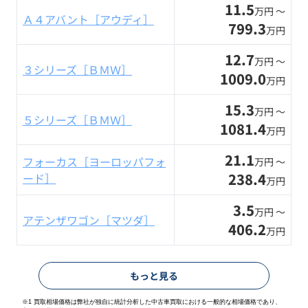
11.5
万円 〜
Ａ４アバント［アウディ］
799.3
万円
12.7
万円 〜
３シリーズ［ＢＭＷ］
1009.0
万円
15.3
万円 〜
５シリーズ［ＢＭＷ］
1081.4
万円
21.1
フォーカス［ヨーロッパフォ
万円 〜
238.4
ード］
万円
3.5
万円 〜
アテンザワゴン［マツダ］
406.2
万円
もっと見る
※1 買取相場価格は弊社が独自に統計分析した中古車買取における一般的な相場価格であり、