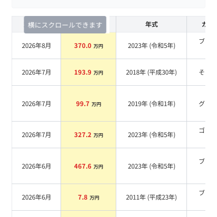
査定時期
セルカ実績
年式
カラ
横にスクロールできます
ブラ
2026年8月
370.0
2023
年 (
令和5年
)
万円
系
2026年7月
193.9
2018
年 (
平成30年
)
その
万円
2026年7月
99.7
2019
年 (
令和1年
)
グレ
万円
ゴー
2026年7月
327.2
2023
年 (
令和5年
)
万円
系
ブラ
2026年6月
467.6
2023
年 (
令和5年
)
万円
系
ブラ
2026年6月
7.8
2011
年 (
平成23年
)
万円
系