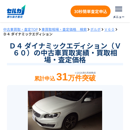
30秒簡単査定申込
メニュー
中古車買取・査定TOP
車買取相場・査定価格 検索
ボルボ
Ｖ６０
Ｄ４ ダイナミックエディション
Ｄ４ ダイナミックエディション（Ｖ
６０）の中古車買取実績・買取相
場・査定価格
31
※
2026年5月末
時点
万件突破
累計申込