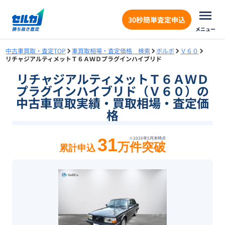
30秒簡単査定申込
メニュー
中古車買取・査定TOP
車買取相場・査定価格 検索
ボルボ
Ｖ６０
リチャジアルティメットＴ６ＡＷＤプラグインハイブリド
リチャジアルティメットＴ６ＡＷＤ
プラグインハイブリド（Ｖ６０）の
中古車買取実績・買取相場・査定価
格
31
※
2026年5月末
時点
万件突破
累計申込