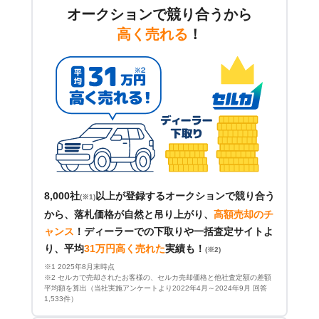
オークションで競り合うから
高く売れる
！
8,000社
以上が登録するオークションで競り合う
(※1)
から、落札価格が自然と吊り上がり、
高額売却のチ
ャンス
！
ディーラーでの下取りや一括査定サイトよ
り、平均
31万円高く売れた
実績も！
(※2)
※1 2025年8月末時点
※2 セルカで売却されたお客様の、セルカ売却価格と他社査定額の差額
平均額を算出（当社実施アンケートより2022年4月～2024年9月 回答
1,533件）