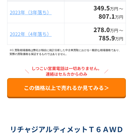
349.5
万円 〜
2023年（3年落ち）
807.1
万円
278.0
万円 〜
2022年（4年落ち）
785.9
万円
※1 買取相場価格は弊社が独自に統計分析した中古車買取における一般的な相場価格であり、
実際の買取価格を保証するものではありません。
しつこい営業電話は一切ありません。
＼
／
連絡はセルカからのみ
この価格以上で売れるか見てみる＞
リチャジアルティメットＴ６ＡＷＤ