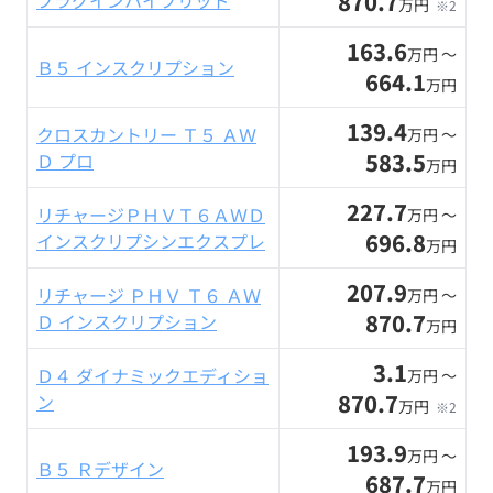
870.7
プラグインハイブリッド
万円
※2
163.6
万円 〜
Ｂ５ インスクリプション
664.1
万円
139.4
クロスカントリー Ｔ５ ＡＷ
万円 〜
583.5
Ｄ プロ
万円
227.7
リチャージＰＨＶＴ６ＡＷＤ
万円 〜
696.8
インスクリプシンエクスプレ
万円
207.9
リチャージ ＰＨＶ Ｔ６ ＡＷ
万円 〜
870.7
Ｄ インスクリプション
万円
3.1
Ｄ４ ダイナミックエディショ
万円 〜
870.7
ン
万円
※2
193.9
万円 〜
Ｂ５ Ｒデザイン
687.7
万円