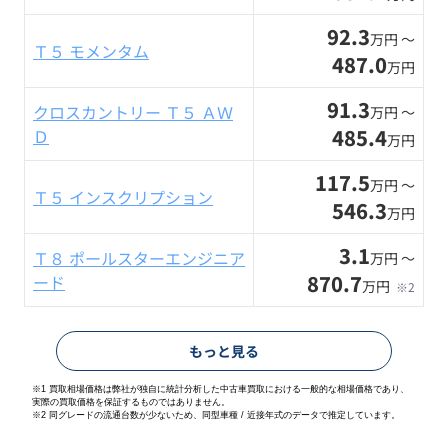
92.3
万円 〜
Ｔ５ モメンタム
487.0
万円
91.3
クロスカントリー Ｔ５ ＡＷ
万円 〜
485.4
Ｄ
万円
117.5
万円 〜
Ｔ５ インスクリプション
546.3
万円
3.1
Ｔ８ ポールスターエンジニア
万円 〜
870.7
ード
万円
※2
もっと見る
※1 買取相場価格は弊社が独自に統計分析した中古車買取における一般的な相場価格であり、
実際の買取価格を保証するものではありません。
※2
同グレードの流通台数が少ないため、同型車種 / 近接年式のデータで推定しています。