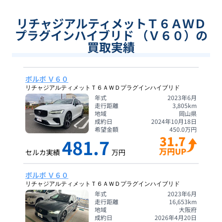
リチャジアルティメットＴ６ＡＷＤ
プラグインハイブリド （Ｖ６０）の
買取実績
ボルボ Ｖ６０
リチャジアルティメットＴ６ＡＷＤプラグインハイブリド
年式
2023年6月
走行距離
3,805
km
地域
岡山県
成約日
2024年10月18日
希望金額
450.0
万円
31.7
481.7
万円UP
セルカ実績
万円
ボルボ Ｖ６０
リチャジアルティメットＴ６ＡＷＤプラグインハイブリド
年式
2023年6月
走行距離
16,653
km
地域
大阪府
成約日
2026年4月20日