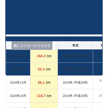
クラウンハイブリッド アスリート
Ｓ/12年落ち(2014年式)のオークショ
ンデータ一覧
査定時期
セルカ実績
年式
カラ
横にスクロールできます
ブラ
2025年6月
164.3
2014
年 (
平成26年
)
万円
系
ホワ
2025年6月
55.3
2014
年 (
平成26年
)
万円
系
シル
2024年12月
86.1
2014
年 (
平成26年
)
万円
系
2024年10月
118.7
2014
年 (
平成26年
)
パー
万円