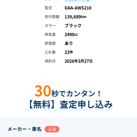
DAA-AWS210
型式
139,689
走行距離
km
ブラック
カラー
2490
排気量
cc
あり
修復歴
23
入札数
件
2026
3
27
成約日
年
月
日
30
秒でカンタン！
【無料】査定申し込み
メーカー・車名
必須