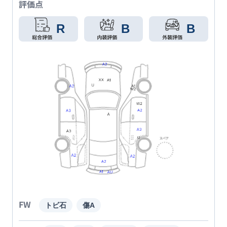
評価点
R
B
B
FW
トビ石
傷A