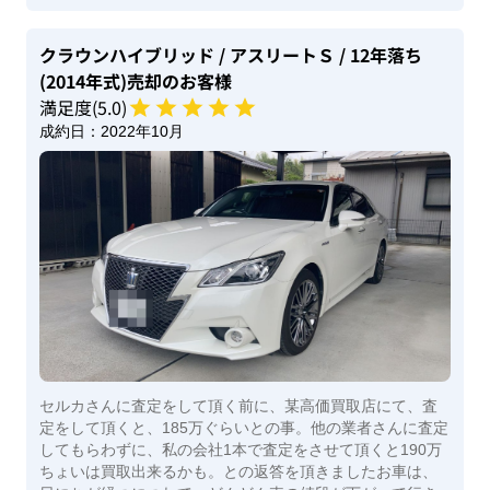
クラウンハイブリッド
/ アスリートＳ
/ 12年落ち
(2014年式)
売却のお客様
満足度(
5
.0)
成約日：
2022年10月
セルカさんに査定をして頂く前に、某高価買取店にて、査
定をして頂くと、185万ぐらいとの事。他の業者さんに査定
してもらわずに、私の会社1本で査定をさせて頂くと190万
ちょいは買取出来るかも。との返答を頂きましたお車は、