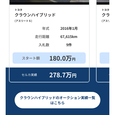
トヨタ
トヨタ
クラウンハイブリッド
クラウ
(
アスリートＳ
)
(
アスリー
年式
2016年1月
走行距離
67,615
km
入札数
9
件
180.0
万
スタート額
ス
円
278.7
万
円
セルカ実績
セル
クラウンハイブリッドのオークション実績一覧
はこちら