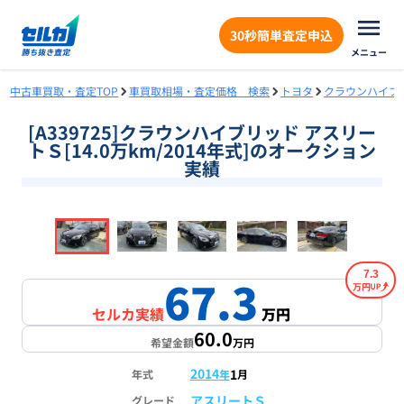
30秒簡単査定申込
メニュー
中古車買取・査定TOP
車買取相場・査定価格 検索
トヨタ
クラウンハイブ
[A339725]クラウンハイブリッド アスリー
トＳ[14.0万km/2014年式]のオークション
実績
❮
❯
1
/
18
7.3
67.3
万円
セルカ実績
万円
60.0
希望金額
万円
2014
1
年式
年
月
アスリートＳ
グレード