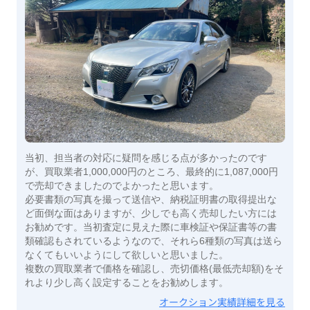
当初、担当者の対応に疑問を感じる点が多かったのです
が、買取業者1,000,000円のところ、最終的に1,087,000円
で売却できましたのでよかったと思います。
必要書類の写真を撮って送信や、納税証明書の取得提出な
ど面倒な面はありますが、少しでも高く売却したい方には
お勧めです。当初査定に見えた際に車検証や保証書等の書
類確認もされているようなので、それら6種類の写真は送ら
なくてもいいようにして欲しいと思いました。
複数の買取業者で価格を確認し、売切価格(最低売却額)をそ
れより少し高く設定することをお勧めします。
オークション実績詳細を見る