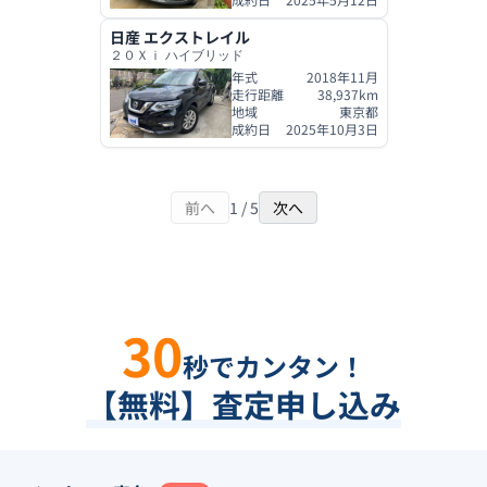
日産
エクストレイル
２０Ｘｉ ハイブリッド
年式
2018年11月
走行距離
38,937
km
地域
東京都
成約日
2025年10月3日
前へ
1
/
5
次へ
30
秒でカンタン！
【無料】査定申し込み