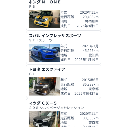
ホンダ
Ｎ－ＯＮＥ
ＲＳ
年式
2020年11月
走行距離
20,408
km
地域
神奈川県
成約日
2025年9月5日
スバル
インプレッサスポーツ
ＳＴＩスポーツ
年式
2021年2月
走行距離
45,996
km
地域
愛知県
成約日
2026年1月19日
トヨタ
エスクァイア
Ｇｉ
年式
2015年6月
走行距離
35,939
km
地域
東京都
成約日
2025年6月27日
マツダ
ＣＸ－５
２０Ｓ シルクベージュセレクション
年式
2020年11月
走行距離
33,385
km
地域
東京都
成約日
2025年5月12日