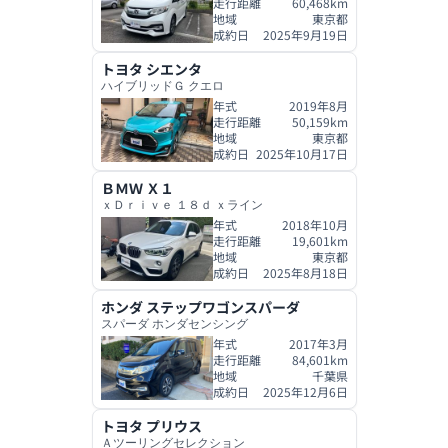
走行距離
60,468
km
地域
東京都
成約日
2025年9月19日
トヨタ
シエンタ
ハイブリッドＧ クエロ
年式
2019年8月
走行距離
50,159
km
地域
東京都
成約日
2025年10月17日
ＢＭＷ
Ｘ１
ｘＤｒｉｖｅ １８ｄ ｘライン
年式
2018年10月
走行距離
19,601
km
地域
東京都
成約日
2025年8月18日
ホンダ
ステップワゴンスパーダ
スパーダ ホンダセンシング
年式
2017年3月
走行距離
84,601
km
地域
千葉県
成約日
2025年12月6日
トヨタ
プリウス
Ａツーリングセレクション