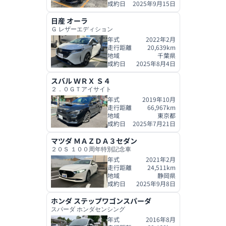
成約日
2025年9月15日
日産
オーラ
Ｇ レザーエディション
年式
2022年2月
走行距離
20,639
km
地域
千葉県
成約日
2025年8月4日
スバル
ＷＲＸ Ｓ４
２．０ＧＴアイサイト
年式
2019年10月
走行距離
66,967
km
地域
東京都
成約日
2025年7月21日
マツダ
ＭＡＺＤＡ３セダン
２０Ｓ １００周年特別記念車
年式
2021年2月
走行距離
24,511
km
地域
静岡県
成約日
2025年9月8日
ホンダ
ステップワゴンスパーダ
スパーダ ホンダセンシング
年式
2016年8月