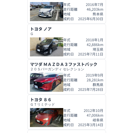
年式
2016年7月
走行距離
46,203
km
地域
熊本県
成約日
2025年6月30日
トヨタ
ノア
Ｇ
年式
2018年1月
走行距離
42,886
km
地域
埼玉県
成約日
2025年7月11日
マツダ
ＭＡＺＤＡ３ファストバック
２０Ｓバーガンディ セレクション
年式
2019年9月
走行距離
28,281
km
地域
群馬県
成約日
2025年7月28日
トヨタ
８６
ＧＴリミテッド
年式
2012年10月
走行距離
47,006
km
地域
岐阜県
成約日
2025年3月14日