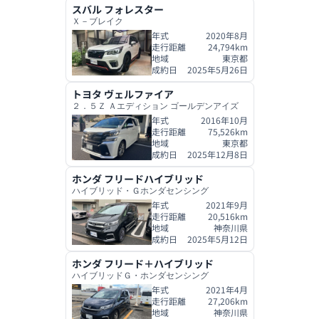
スバル
フォレスター
Ｘ－ブレイク
年式
2020年8月
走行距離
24,794
km
地域
東京都
成約日
2025年5月26日
トヨタ
ヴェルファイア
２．５Ｚ Ａエディション ゴールデンアイズ
年式
2016年10月
走行距離
75,526
km
地域
東京都
成約日
2025年12月8日
ホンダ
フリードハイブリッド
ハイブリッド・Ｇホンダセンシング
年式
2021年9月
走行距離
20,516
km
地域
神奈川県
成約日
2025年5月12日
ホンダ
フリード＋ハイブリッド
ハイブリッドＧ・ホンダセンシング
年式
2021年4月
走行距離
27,206
km
地域
神奈川県