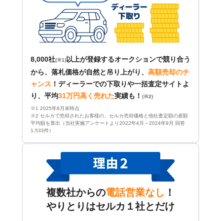
8,000社
以上が登録するオークションで競り合う
(※1)
から、落札価格が自然と吊り上がり、
高額売却のチ
ャンス
！
ディーラーでの下取りや一括査定サイトよ
り、平均
31万円高く売れた
実績も！
(※2)
※1 2025年8月末時点
※2 セルカで売却されたお客様の、セルカ売却価格と他社査定額の差額
平均額を算出（当社実施アンケートより2022年4月～2024年9月 回答
1,533件）
複数社からの
電話営業なし
！
やりとりはセルカ１社とだけ