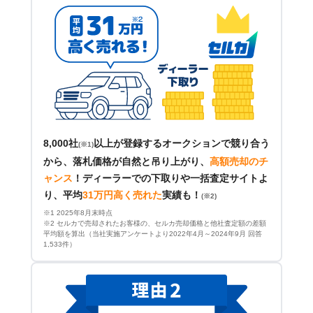
8,000社
以上が登録するオークションで競り合う
(※1)
から、落札価格が自然と吊り上がり、
高額売却のチ
ャンス
！
ディーラーでの下取りや一括査定サイトよ
り、平均
31万円高く売れた
実績も！
(※2)
※1 2025年8月末時点
※2 セルカで売却されたお客様の、セルカ売却価格と他社査定額の差額
平均額を算出（当社実施アンケートより2022年4月～2024年9月 回答
1,533件）