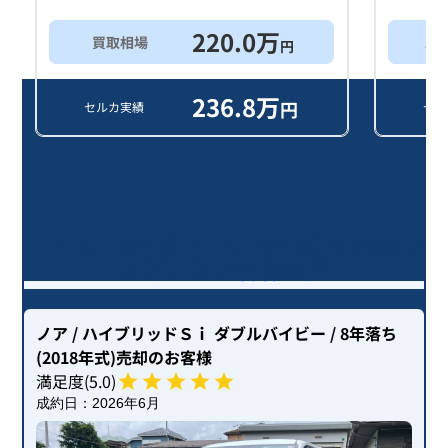
220.0
万
買取相場
ス
円
236.8
万
円
セルカ実績
セル
ノア Ｇ / 8年落ち(2018年式)を売却い
ただいたお客様の声
ノア
/ ハイブリッドＳｉ ダブルバイビー
/ 8年落ち
(2018年式)
売却のお客様
満足度(
5
.0)
成約日：
2026年6月