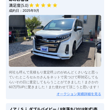
満足度(
5
.0)
成約日：
2025年9月
何社も呼んで見積もり査定呼ぶのがめんどくさいなと思っ
ていたところセルカさんをネットで見つけて即対応しても
らいその日に査定してもらうことができました！まさかの
60万円UPに驚きました！また使わせて頂こうと思います！
オークション実績詳細を見る
ノア
/ Ｓｉ ダブルバイビー
/ 8年落ち(2018年式)
売