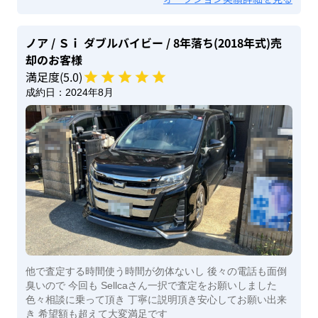
ノア
/ Ｓｉ ダブルバイビー
/ 8年落ち(2018年式)
売
却のお客様
満足度(
5
.0)
成約日：
2024年8月
他で査定する時間使う時間が勿体ないし 後々の電話も面倒
臭いので 今回も Sellcaさん一択で査定をお願いしました
色々相談に乗って頂き 丁寧に説明頂き安心してお願い出来
き 希望額も超えて大変満足です