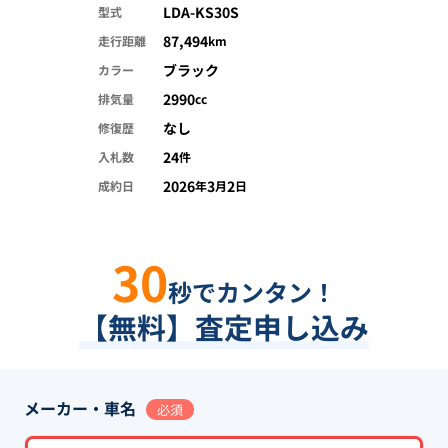
LDA-KS30S
型式
87,494
走行距離
km
ブラック
カラー
2990
排気量
cc
なし
修復歴
24
入札数
件
2026
3
2
成約日
年
月
日
30
秒でカンタン！
【無料】査定申し込み
メーカー・車名
必須