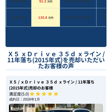
2026年3月
91.3
2015
年 (
平成27年
)
万円
系
アル
2026年1月
130.8
2015
年 (
平成27年
)
ホワ
万円
Ⅲ
Ｘ５ ｘＤｒｉｖｅ ３５ｄ ｘライン /
11年落ち(2015年式)を売却いただい
たお客様の声
Ｘ５
/ ｘＤｒｉｖｅ ３５ｄ ｘライン
/ 11年落ち
(2015年式)
売却のお客様
満足度(
5
.0)
成約日：
2026年1月