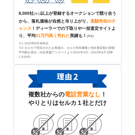
8,000社
以上が登録するオークションで競り合う
(※1)
から、落札価格が自然と吊り上がり、
高額売却のチ
ャンス
！
ディーラーでの下取りや一括査定サイトよ
り、平均
31万円高く売れた
実績も！
(※2)
※1 2025年8月末時点
※2 セルカで売却されたお客様の、セルカ売却価格と他社査定額の差額
平均額を算出（当社実施アンケートより2022年4月～2024年9月 回答
1,533件）
複数社からの
電話営業なし
！
やりとりはセルカ１社とだけ