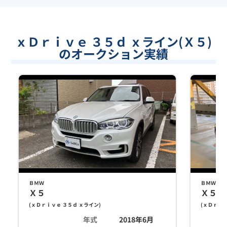
ｘＤｒｉｖｅ ３５ｄ ｘライン(Ｘ５)
のオークション実績
ＢＭＷ
ＢＭＷ
Ｘ５
Ｘ５
(
ｘＤｒｉｖｅ ３５ｄ ｘライン
)
(
ｘＤｒｉｖ
年式
2018年6月