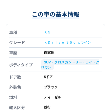
この車の基本情報
車種
Ｘ５
グレード
ｘＤｒｉｖｅ ３５ｄ ｘライン
車歴
自家用
SUV・クロスカントリー・ライトク
ボディタイプ
ロカン
ドア数
5
ドア
外装色
ブラック
燃料
ディーゼル
輸入区分
並行