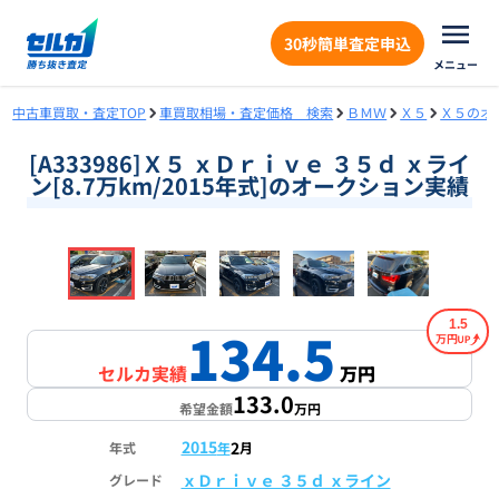
30秒簡単査定申込
メニュー
中古車買取・査定TOP
車買取相場・査定価格 検索
ＢＭＷ
Ｘ５
Ｘ５のオ
[A333986]Ｘ５ ｘＤｒｉｖｅ ３５ｄ ｘライ
ン[8.7万km/2015年式]のオークション実績
❮
❯
1
/
18
1.5
134.5
万円
セルカ実績
万円
133.0
希望金額
万円
2015
2
年式
年
月
ｘＤｒｉｖｅ ３５ｄ ｘライン
グレード