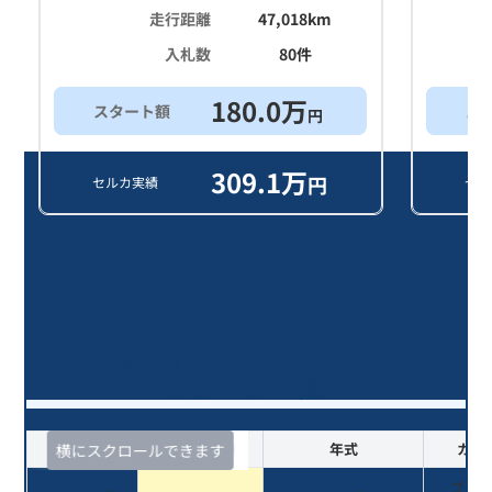
走行距離
47,018
km
入札数
80
件
180.0
万
スタート額
ス
円
309.1
万
円
セルカ実績
セル
Ｘ５ ｘＤｒｉｖｅ ３５ｄ ｘライ
ン/11年落ち(2015年式)のオークショ
ンデータ一覧
査定時期
セルカ実績
年式
カラ
横にスクロールできます
ブラ