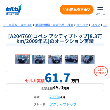
30秒簡単査定申込
メニュー
中古車買取・査定TOP
車買取相場・査定価格 検索
ダイハツ
コペン
コペ
[A204760]コペン アクティブトップ[8.3万
km/2009年式]のオークション実績
❮
❯
1
/
17
16.7
61.7
万円
セルカ実績
万円
45.0
希望金額
万円
2009
4
年式
年
月
アクティブトップ
グレード