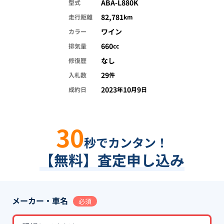
ABA-L880K
型式
82,781
走行距離
km
ワイン
カラー
660
排気量
cc
なし
修復歴
29
入札数
件
2023
10
9
成約日
年
月
日
30
秒でカンタン！
【無料】査定申し込み
メーカー・車名
必須