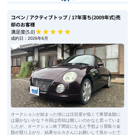
コペン
/ アクティブトップ
/ 17年落ち(2009年式)
売
却のお客様
満足度(
5
.0)
成約日：
2026年6月
オークションが始まった頃には注目度が低くて希望金額に
は届かないかな？今回は売却は難しいのかなと思っていま
したが、オークション終了間近になると予想より買取り金
額が競り上がり、結果セルカさんにお願いして良かったで