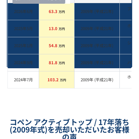
ブラ
2026年6月
63.3
2009
年 (
平成21年
)
万円
系
ホワ
2025年5月
13.0
2009
年 (
平成21年
)
万円
系
シル
2025年1月
54.8
2009
年 (
平成21年
)
万円
系
2024年9月
81.8
2009
年 (
平成21年
)
パー
万円
ホワ
2024年7月
103.2
2009
年 (
平成21年
)
万円
系
コペン アクティブトップ / 17年落ち
(2009年式)を売却いただいたお客様
の声