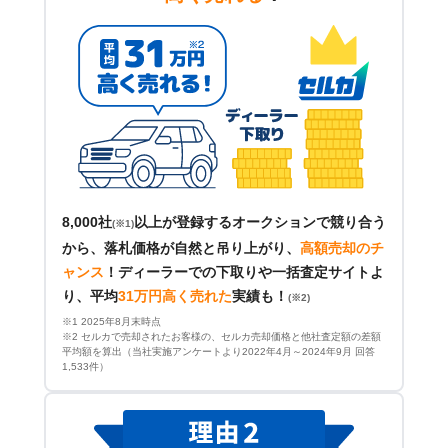
8,000社
以上が登録するオークションで競り合う
(※1)
から、落札価格が自然と吊り上がり、
高額売却のチ
ャンス
！
ディーラーでの下取りや一括査定サイトよ
り、平均
31万円高く売れた
実績も！
(※2)
※1 2025年8月末時点
※2 セルカで売却されたお客様の、セルカ売却価格と他社査定額の差額
平均額を算出（当社実施アンケートより2022年4月～2024年9月 回答
1,533件）