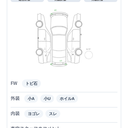
FW
トビ石
外装
小A
小U
ホイルA
内装
ヨゴレ
スレ