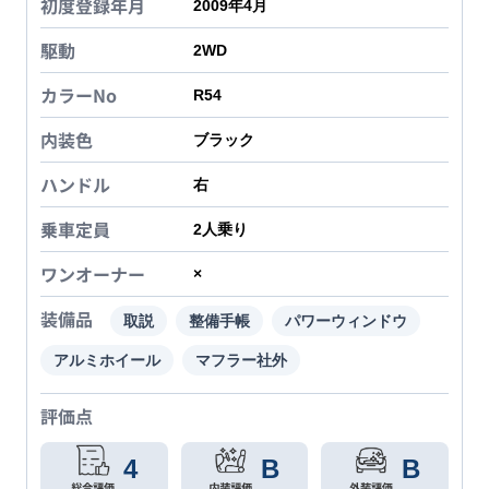
初度登録年月
2009年4月
駆動
2WD
カラーNo
R54
内装色
ブラック
ハンドル
右
乗車定員
2
人乗り
ワンオーナー
×
装備品
取説
整備手帳
パワーウィンドウ
アルミホイール
マフラー社外
評価点
4
B
B