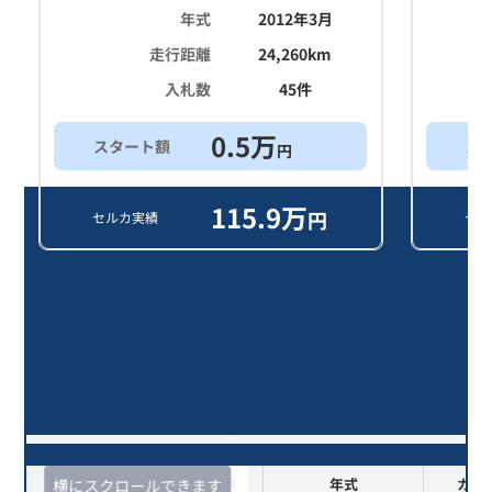
年式
2012年3月
走行距離
24,260
km
入札数
45
件
0.5
万
スタート額
ス
円
115.9
万
円
セルカ実績
セル
コペン アクティブトップ/17年落ち
(2009年式)のオークションデータ一
覧
査定時期
セルカ実績
年式
カラ
横にスクロールできます