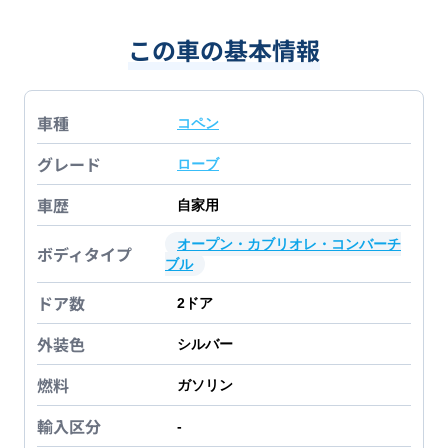
この車の基本情報
車種
コペン
グレード
ローブ
車歴
自家用
オープン・カブリオレ・コンバーチ
ボディタイプ
ブル
ドア数
2
ドア
外装色
シルバー
燃料
ガソリン
輸入区分
-