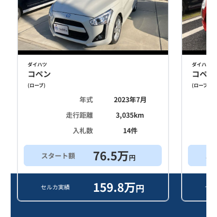
ダイハツ
ダイハツ
コペン
コペン
(
ローブ
)
(
ローブ
)
年式
2023年7月
走行距離
3,035
km
入札数
14
件
76.5
万
スタート額
ス
円
159.8
万
円
セルカ実績
セル