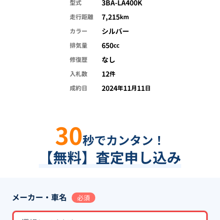
3BA-LA400K
型式
7,215
走行距離
km
シルバー
カラー
650
排気量
cc
なし
修復歴
12
入札数
件
2024
11
11
成約日
年
月
日
30
秒でカンタン！
【無料】査定申し込み
メーカー・車名
必須