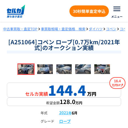
30秒簡単査定申込
メニュー
中古車買取・査定TOP
車買取相場・査定価格 検索
ダイハツ
コペン
コペ
[A251064]コペン ローブ[0.7万km/2021年
式]のオークション実績
❮
❯
1
/
18
16.4
144.4
万円
セルカ実績
万円
128.0
希望金額
万円
2021
6
年式
年
月
ローブ
グレード