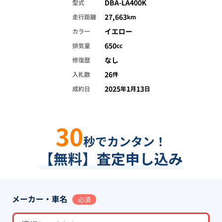
DBA-LA400K
型式
27,663
走行距離
km
イエロー
カラー
650
排気量
cc
なし
修復歴
26
入札数
件
2025
1
13
成約日
年
月
日
30
秒でカンタン！
【無料】査定申し込み
メーカー・車名
必須