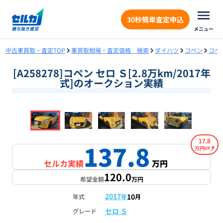
30秒簡単査定申込
メニュー
中古車買取・査定TOP
車買取相場・査定価格 検索
ダイハツ
コペン
コペ
[A258278]コペン セロ Ｓ[2.8万km/2017年
式]のオークション実績
❮
❯
1
/
17
17.8
137.8
万円
セルカ実績
万円
120.0
希望金額
万円
2017
10
年式
年
月
セロ Ｓ
グレード