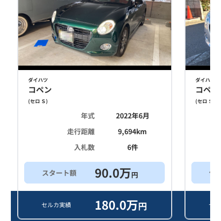
ダイハツ
ダイハツ
コペン
コペン
(
セロ Ｓ
)
(
セロ Ｓ
)
年式
2022年6月
走行距離
9,694
km
入札数
6
件
90.0
万
スタート額
他
円
180.0
万
円
セルカ実績
セル