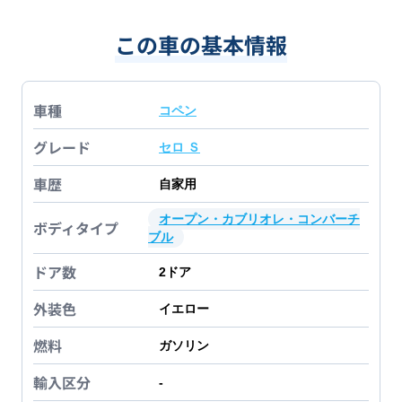
この車の基本情報
車種
コペン
グレード
セロ Ｓ
車歴
自家用
オープン・カブリオレ・コンバーチ
ボディタイプ
ブル
ドア数
2
ドア
外装色
イエロー
燃料
ガソリン
輸入区分
-