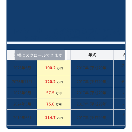
コペン セロ Ｓ/9年落ち(2017年式)
のオークションデータ一覧
査定時期
セルカ実績
年式
カラ
横にスクロールできます
グリ
2026年6月
100.2
2017
年 (
平成29年
)
万円
系
2025年11月
120.2
2017
年 (
平成29年
)
その
万円
2025年9月
57.5
2017
年 (
平成29年
)
レッ
万円
2024年5月
75.6
2017
年 (
平成29年
)
レッ
万円
ブラ
2019年6月
114.7
2017
年 (
平成29年
)
万円
系