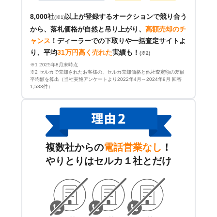
8,000社
以上が登録するオークションで競り合う
(※1)
から、落札価格が自然と吊り上がり、
高額売却のチ
ャンス
！
ディーラーでの下取りや一括査定サイトよ
り、平均
31万円高く売れた
実績も！
(※2)
※1 2025年8月末時点
※2 セルカで売却されたお客様の、セルカ売却価格と他社査定額の差額
平均額を算出（当社実施アンケートより2022年4月～2024年9月 回答
1,533件）
複数社からの
電話営業なし
！
やりとりはセルカ１社とだけ