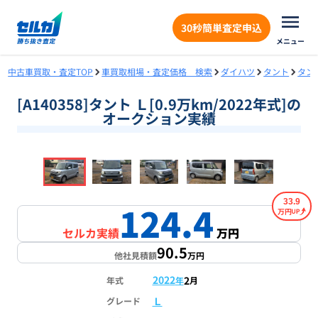
30秒簡単査定申込
メニュー
中古車買取・査定TOP
車買取相場・査定価格 検索
ダイハツ
タント
タン
[A140358]タント Ｌ[0.9万km/2022年式]の
オークション実績
❮
❯
1
/
18
33.9
124.4
万円
セルカ実績
万円
90.5
他社見積額
万円
2022
2
年式
年
月
Ｌ
グレード