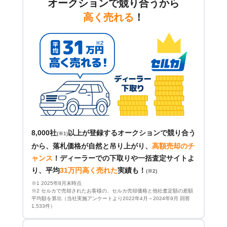
オークションで競り合うから
高く売れる
！
8,000社
以上が登録するオークションで競り合う
(※1)
から、落札価格が自然と吊り上がり、
高額売却のチ
ャンス
！
ディーラーでの下取りや一括査定サイトよ
り、平均
31万円高く売れた
実績も！
(※2)
※1 2025年8月末時点
※2 セルカで売却されたお客様の、セルカ売却価格と他社査定額の差額
平均額を算出（当社実施アンケートより2022年4月～2024年9月 回答
1,533件）