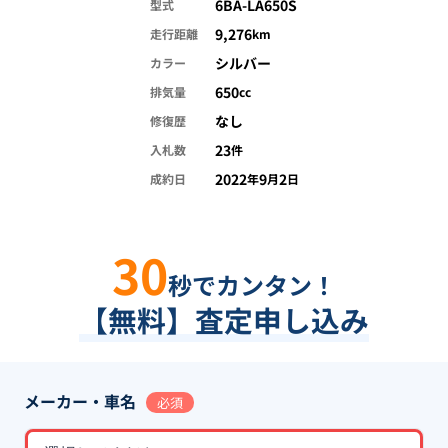
6BA-LA650S
型式
9,276
走行距離
km
シルバー
カラー
650
排気量
cc
なし
修復歴
23
入札数
件
2022
9
2
成約日
年
月
日
30
秒でカンタン！
【無料】査定申し込み
メーカー・車名
必須