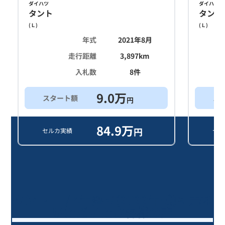
ダイハツ
ダイハツ
タント
タント
(
Ｌ
)
(
Ｌ
)
年式
2021年8月
走行距離
3,897
km
入札数
8
件
9.0
万
スタート額
ス
円
84.9
万
円
セルカ実績
セル
タント Ｌ / 4年落ち(2022年式)を売却
いただいたお客様の声