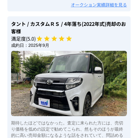
オークション実績詳細を見る
タント
/ カスタムＲＳ
/ 4年落ち(2022年式)
売却のお
客様
満足度(
5
.0)
成約日：
2025年9月
期待したほどではなかった。査定に来られた方には、売切
り価格を低めの設定で勧めてこられ、然もそのほうが最終
的に高い売却金額になるような話をされていて、問詰める