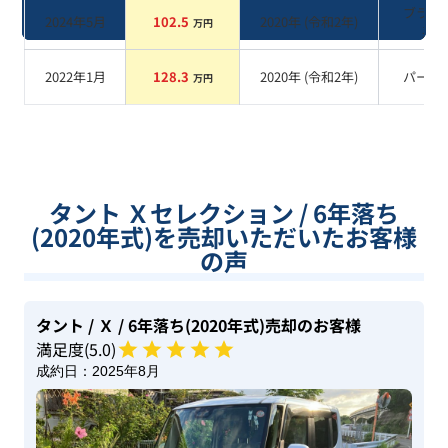
ブラッ
2024年5月
102.5
2020
年 (
令和2年
)
万円
系
2022年1月
128.3
2020
年 (
令和2年
)
パール
万円
タント Ｘセレクション / 6年落ち
(2020年式)を売却いただいたお客様
の声
タント
/ Ｘ
/ 6年落ち(2020年式)
売却のお客様
満足度(
5
.0)
成約日：
2025年8月