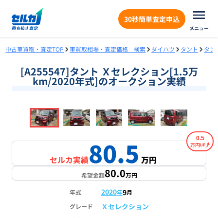
30秒簡単査定申込
メニュー
中古車買取・査定TOP
車買取相場・査定価格 検索
ダイハツ
タント
タン
[A255547]タント Ｘセレクション[1.5万
km/2020年式]のオークション実績
❮
❯
1
/
18
0.5
80.5
万円
セルカ実績
万円
80.0
希望金額
万円
2020
9
年式
年
月
Ｘセレクション
グレード