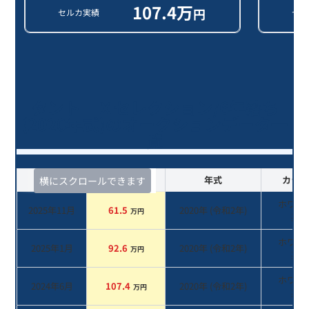
107.4
万
円
セルカ実績
セル
タント Ｘセレクション/6年落ち
(2020年式)のオークションデータ一
覧
査定時期
セルカ実績
年式
カラー
横にスクロールできます
ホワイ
2025年11月
61.5
2020
年 (
令和2年
)
万円
系
ホワイ
2025年1月
92.6
2020
年 (
令和2年
)
万円
系
ホワイ
2024年6月
107.4
2020
年 (
令和2年
)
万円
系