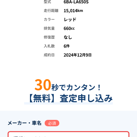
6BA-LA650S
型式
15,014
走行距離
km
レッド
カラー
660
排気量
cc
なし
修復歴
6
入札数
件
2024
12
9
成約日
年
月
日
30
秒でカンタン！
【無料】査定申し込み
メーカー・車名
必須