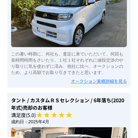
この暑い時期に、何社も、査定に来ていただいて、何回も
長時間時間をさいたり、１社１社それぞれに値段交渉のや
り取りに気を使わずに済み、他社に比べ、オークションの
ため、より高額でお取り引きできたと思います。
オークション実績詳細を見る
タント
/ カスタムＲＳセレクション
/ 6年落ち(2020
年式)
売却のお客様
満足度(
5
.0)
成約日：
2025年4月