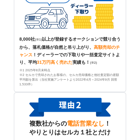
8,000社
以上が登録するオークションで競り合う
(※1)
から、落札価格が自然と吊り上がり、
高額売却のチ
ャンス
！
ディーラーでの下取りや一括査定サイトよ
り、平均
31万円高く売れた
実績も！
(※2)
※1 2025年8月末時点
※2 セルカで売却されたお客様の、セルカ売却価格と他社査定額の差額
平均額を算出（当社実施アンケートより2022年4月～2024年9月 回答
1,533件）
複数社からの
電話営業なし
！
やりとりはセルカ１社とだけ