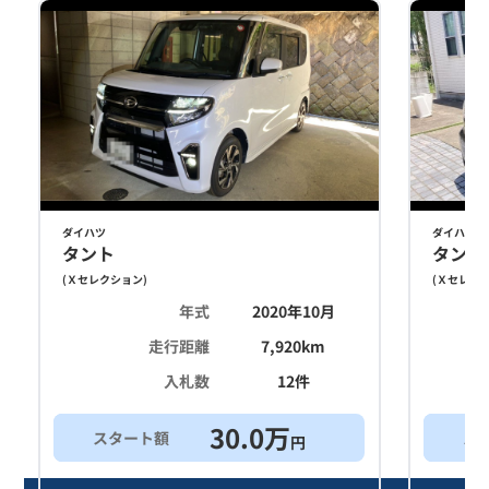
ダイハツ
ダイハツ
タント
タント
(
Ｘセレクション
)
(
Ｘセレク
年式
2020年10月
走行距離
7,920
km
入札数
12
件
30.0
万
スタート額
ス
円