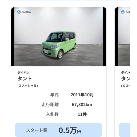
ダイハツ
ダイハツ
タント
タント
(
Ｘスペシャル
)
(
Ｘスペシ
年式
2011年10月
走行距離
67,302
km
入札数
11
件
0.5
万
スタート額
ス
円