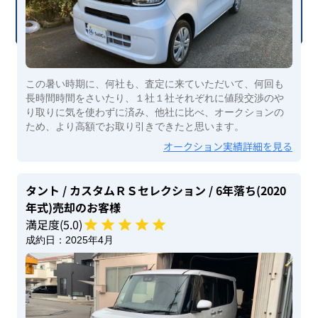
この暑い時期に、何社も、査定に来ていただいて、何回も
長時間時間をさいたり、１社１社それぞれに値段交渉のや
り取りに気を使わずに済み、他社に比べ、オークションの
ため、より高額でお取り引きできたと思います。
オークション実績詳細を見る
タント
/ カスタムＲＳセレクション
/ 6年落ち(2020
年式)
売却のお客様
満足度(
5
.0)
成約日：
2025年4月