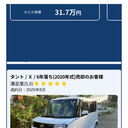
31.7
万
円
セルカ実績
セル
タント Ｘスペシャル / 6年落ち(2020
年式)を売却いただいたお客様の声
タント
/ Ｘ
/ 6年落ち(2020年式)
売却のお客様
満足度(
5
.0)
成約日：
2025年8月