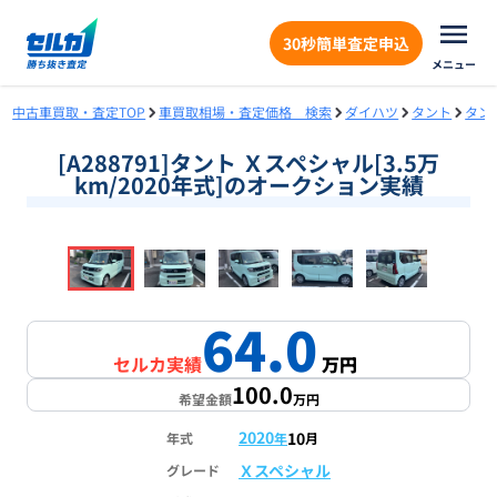
30秒簡単査定申込
メニュー
中古車買取・査定TOP
車買取相場・査定価格 検索
ダイハツ
タント
タン
[A288791]タント Ｘスペシャル[3.5万
km/2020年式]のオークション実績
❮
❯
1
/
18
64.0
セルカ実績
万円
100.0
希望金額
万円
2020
10
年式
年
月
Ｘスペシャル
グレード