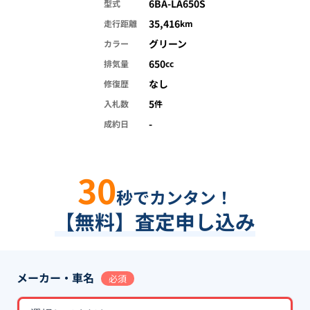
6BA-LA650S
型式
35,416
走行距離
km
グリーン
カラー
650
排気量
cc
なし
修復歴
5
入札数
件
-
成約日
30
秒でカンタン！
【無料】査定申し込み
メーカー・車名
必須