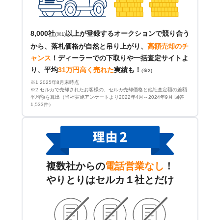
8,000社
以上が登録するオークションで競り合う
(※1)
から、落札価格が自然と吊り上がり、
高額売却のチ
ャンス
！
ディーラーでの下取りや一括査定サイトよ
り、平均
31万円高く売れた
実績も！
(※2)
※1 2025年8月末時点
※2 セルカで売却されたお客様の、セルカ売却価格と他社査定額の差額
平均額を算出（当社実施アンケートより2022年4月～2024年9月 回答
1,533件）
複数社からの
電話営業なし
！
やりとりはセルカ１社とだけ