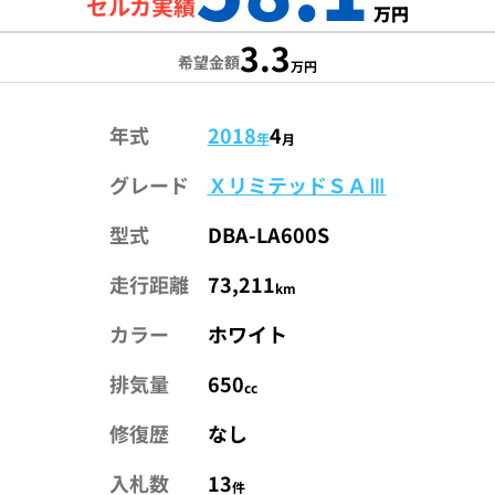
セルカ実績
万円
3.3
希望金額
万円
年式
2018
4
年
月
グレード
ＸリミテッドＳＡⅢ
型式
DBA-LA600S
走行距離
73,211
km
カラー
ホワイト
排気量
650
cc
修復歴
なし
入札数
13
件