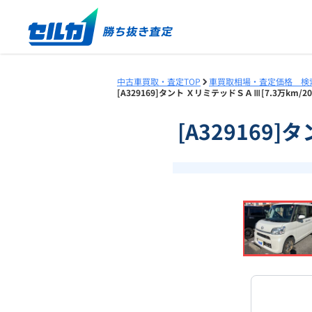
中古車買取・査定TOP
車買取相場・査定価格 検
[A329169]タント ＸリミテッドＳＡⅢ[7.3万km
[A329169
❮