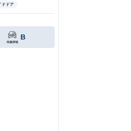
イドドア
B