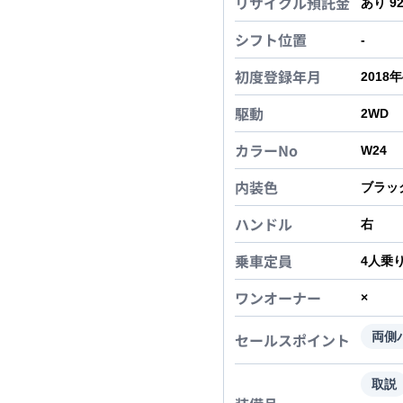
リサイクル預託金
あり 9
シフト位置
-
初度登録年月
2018
駆動
2WD
カラーNo
W24
内装色
ブラッ
ハンドル
右
乗車定員
4
人乗
ワンオーナー
×
セールスポイント
両側
取説