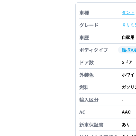
車種
タント
グレード
Ｘリミ
車歴
自家用
ボディタイプ
軽-RV
ドア数
5
ドア
外装色
ホワイ
燃料
ガソリ
輸入区分
-
AC
AAC
新車保証書
あり