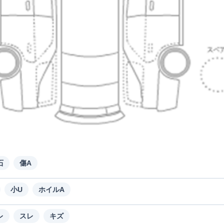
石
傷A
小U
ホイルA
レ
スレ
キズ