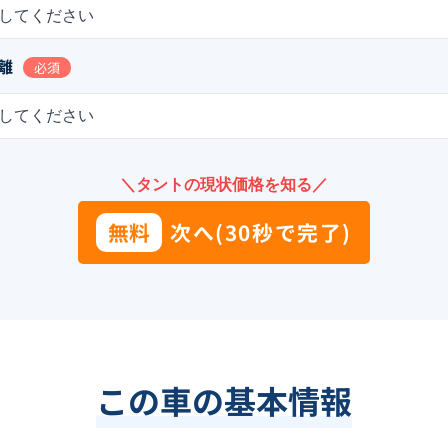
してください
離
必須
してください
＼タントの現状価格を知る／
無料
次へ(30秒で完了)
この車の基本情報