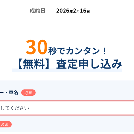
成約日
2026
2
16
年
月
日
30
秒でカンタン！
【無料】査定申し込み
ー・車名
必須
択してください
必須