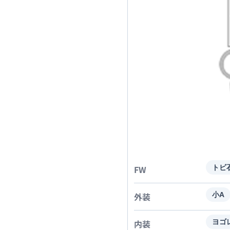
FW
トビ
外装
小A
内装
ヨゴ