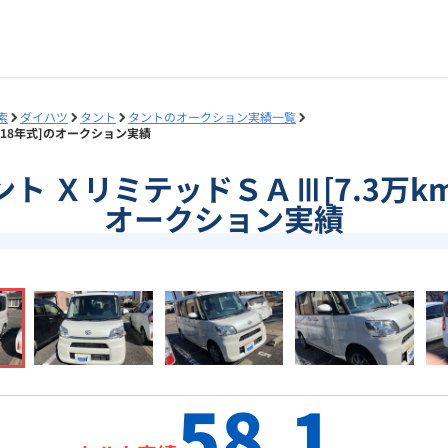
索
ダイハツ
タント
タントのオークション実績一覧
/2018年式]のオークション実績
]タント ＸリミテッドＳＡⅢ[7.3万km
オークション実績
58.1