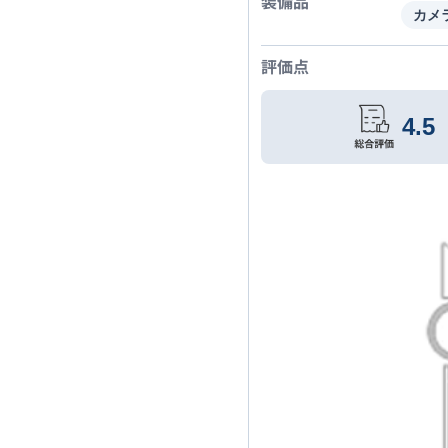
装備品
カメ
評価点
4.5