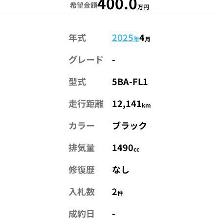
400.0
希望金額
万円
年式
2025
4
年
月
グレード
-
型式
5BA-FL1
走行距離
12,141
km
カラー
ブラック
排気量
1490
cc
修復歴
なし
入札数
2
件
成約日
-