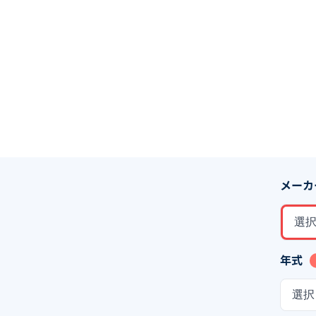
メーカ
選
年式
選択