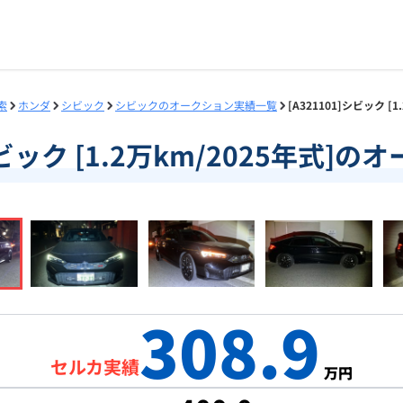
索
ホンダ
シビック
シビックのオークション実績一覧
[A321101]シビック 
]シビック [1.2万km/2025年式]
308.9
セルカ実績
万円