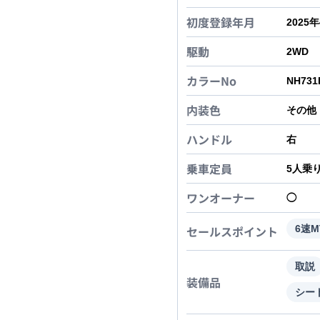
初度登録年月
2025
駆動
2WD
カラーNo
NH731
内装色
その他
ハンドル
右
乗車定員
5
人乗
ワンオーナー
◯
セールスポイント
6速
取説
装備品
シー