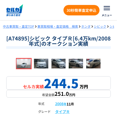
30秒簡単査定申込
メニュー
中古車買取・査定TOP
車買取相場・査定価格 検索
ホンダ
シビック
シビ
[A74895]シビック タイプＲ[6.4万km/2008
年式]のオークション実績
❮
❯
1
/
18
244.5
セルカ実績
万円
251.0
希望金額
万円
2008
11
年式
年
月
タイプＲ
グレード