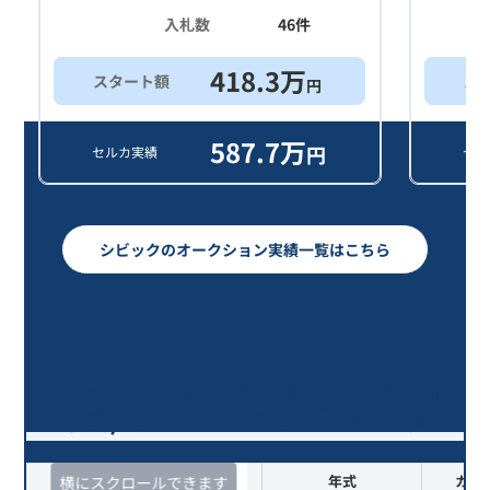
入札数
46
件
418.3
万
スタート額
ス
円
587.7
万
円
セルカ実績
セル
シビックのオークション実績一覧はこちら
シビック タイプＲ/18年落ち(2008
年式)のオークションデータ一覧
査定時期
セルカ実績
年式
カラ
横にスクロールできます