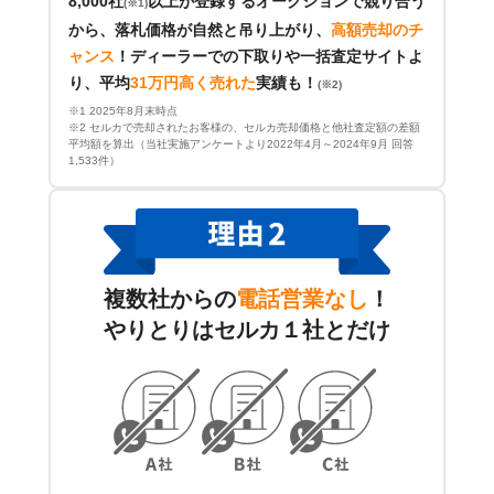
8,000社
以上が登録するオークションで競り合う
(※1)
から、落札価格が自然と吊り上がり、
高額売却のチ
ャンス
！
ディーラーでの下取りや一括査定サイトよ
り、平均
31万円高く売れた
実績も！
(※2)
※1 2025年8月末時点
※2 セルカで売却されたお客様の、セルカ売却価格と他社査定額の差額
平均額を算出（当社実施アンケートより2022年4月～2024年9月 回答
1,533件）
複数社からの
電話営業なし
！
やりとりはセルカ１社とだけ