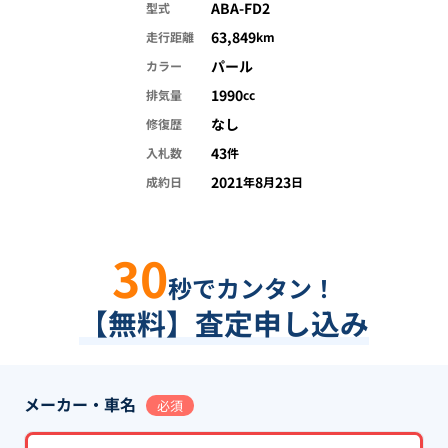
ABA-FD2
型式
63,849
走行距離
km
パール
カラー
1990
排気量
cc
なし
修復歴
43
入札数
件
2021
8
23
成約日
年
月
日
30
秒でカンタン！
【無料】査定申し込み
メーカー・車名
必須