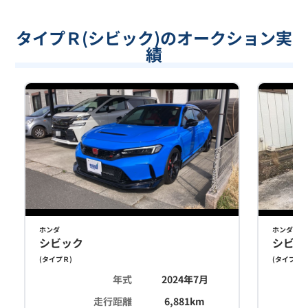
タイプＲ(シビック)のオークション実
績
ホンダ
ホンダ
シビック
シビッ
(
タイプＲ
)
(
タイプＲ
)
年式
2024年7月
走行距離
6,881
km