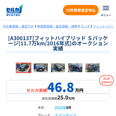
30秒簡単査定申込
メニュー
中古車買取・査定TOP
車買取相場・査定価格 検索
ホンダ
フィットハイブ
[A300137]フィットハイブリッド Ｓパッケ
ージ[11.7万km/2016年式]のオークション
実績
❮
❯
1
/
18
21.8
46.8
万円
セルカ実績
万円
25.0
他社見積額
万円
2016
9
年式
年
月
Ｓパッケージ
グレード