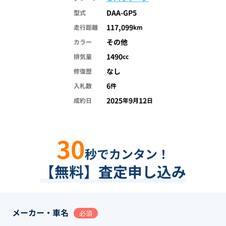
DAA-GP5
型式
117,099
走行距離
km
その他
カラー
1490
排気量
cc
なし
修復歴
6
入札数
件
2025
9
12
成約日
年
月
日
30
秒でカンタン！
【無料】査定申し込み
メーカー・車名
必須