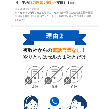
り、平均
31万円高く売れた
実績も！
(※2)
※1 2025年8月末時点
※2 セルカで売却されたお客様の、セルカ売却価格と他社査定額の差額
平均額を算出（当社実施アンケートより2022年4月～2024年9月 回答
1,533件）
複数社からの
電話営業なし
！
やりとりはセルカ１社とだけ