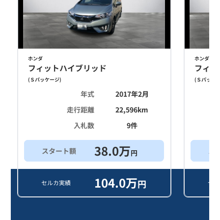
ホンダ
ホンダ
フィットハイブリッド
フィッ
(
Ｓパッケージ
)
(
Ｓパッケ
年式
2017年2月
走行距離
22,596
km
入札数
9
件
38.0
万
スタート額
ス
円
104.0
万
円
セルカ実績
セル