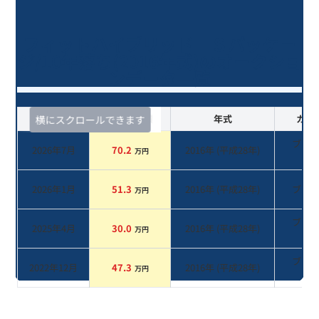
フィットハイブリッド Ｓパッケー
ジ/10年落ち(2016年式)のオークショ
ンデータ一覧
査定時期
セルカ実績
年式
カラ
横にスクロールできます
ブラ
2026年7月
70.2
2016
年 (
平成28年
)
万円
系
2026年1月
51.3
2016
年 (
平成28年
)
ブル
万円
ブラ
2025年4月
30.0
2016
年 (
平成28年
)
万円
系
ブラ
2022年12月
47.3
2016
年 (
平成28年
)
万円
系