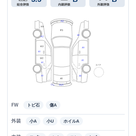
FW
トビ石
傷A
外装
小A
小U
ホイルA