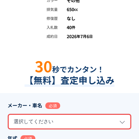
その他
カラー
650
排気量
cc
なし
修復歴
40
入札数
件
2026
7
6
成約日
年
月
日
30
秒でカンタン！
【無料】査定申し込み
メーカー・車名
必須
選択してください
年式
必須