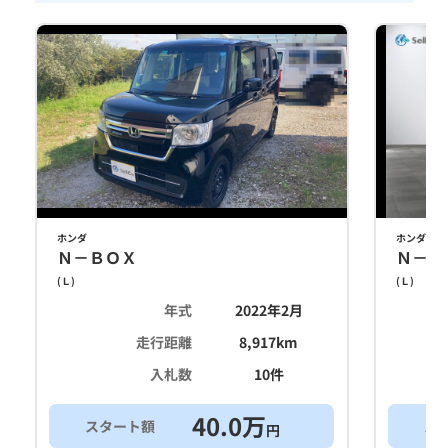
ホンダ
ホンダ
Ｎ－ＢＯＸ
Ｎ－Ｂ
(
Ｌ
)
(
Ｌ
)
年式
2022年2月
走行距離
8,917
km
入札数
10
件
40.0
万
スタート額
ス
円