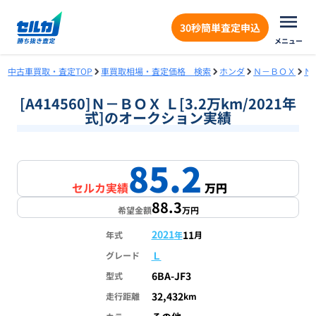
30秒簡単査定申込
メニュー
中古車買取・査定TOP
車買取相場・査定価格 検索
ホンダ
Ｎ－ＢＯＸ
Ｎ
[A414560]Ｎ－ＢＯＸ Ｌ[3.2万km/2021年
式]のオークション実績
85.2
セルカ実績
万円
88.3
希望金額
万円
2021
11
年式
年
月
Ｌ
グレード
6BA-JF3
型式
32,432
走行距離
km