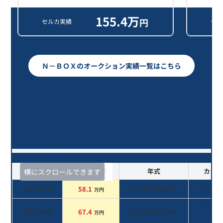
155.4
万
円
セルカ実績
セル
Ｎ－ＢＯＸのオークション実績一覧はこちら
Ｎ－ＢＯＸ Ｌ/5年落ち(2021年式)
のオークションデータ一覧
査定時期
セルカ実績
年式
カラー
横にスクロールできます
2026年1月
58.1
2021
年 (
令和3年
)
パール
万円
ブラッ
2025年9月
67.4
2021
年 (
令和3年
)
万円
系