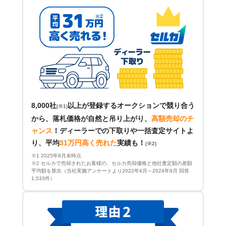
8,000社
以上が登録するオークションで競り合う
(※1)
から、落札価格が自然と吊り上がり、
高額売却のチ
ャンス
！
ディーラーでの下取りや一括査定サイトよ
り、平均
31万円高く売れた
実績も！
(※2)
※1 2025年8月末時点
※2 セルカで売却されたお客様の、セルカ売却価格と他社査定額の差額
平均額を算出（当社実施アンケートより2022年4月～2024年9月 回答
1,533件）