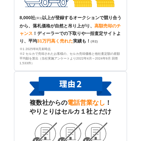
8,000社
以上が登録するオークションで競り合う
(※1)
から、落札価格が自然と吊り上がり、
高額売却のチ
ャンス
！
ディーラーでの下取りや一括査定サイトよ
り、平均
31万円高く売れた
実績も！
(※2)
※1 2025年8月末時点
※2 セルカで売却されたお客様の、セルカ売却価格と他社査定額の差額
平均額を算出（当社実施アンケートより2022年4月～2024年9月 回答
1,533件）
複数社からの
電話営業なし
！
やりとりはセルカ１社とだけ