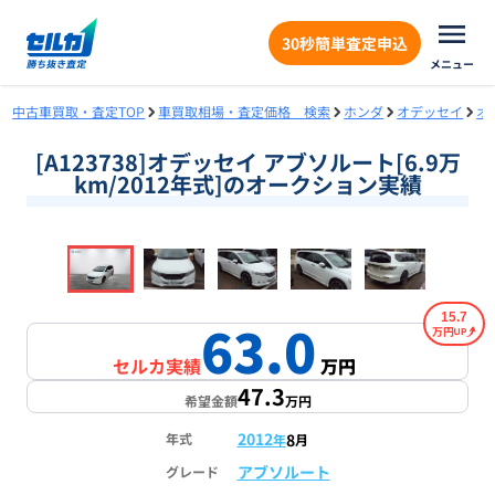
30秒簡単査定申込
メニュー
中古車買取・査定TOP
車買取相場・査定価格 検索
ホンダ
オデッセイ
オ
[A123738]オデッセイ アブソルート[6.9万
km/2012年式]のオークション実績
❮
❯
1
/
18
15.7
63.0
万円
セルカ実績
万円
47.3
希望金額
万円
2012
8
年式
年
月
アブソルート
グレード