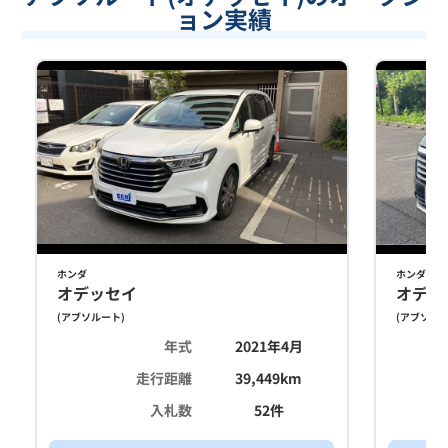
ョン実績
ホンダ
ホンダ
オデッセイ
オデッ
(
アブソルート
)
(
アブソル
年式
2021年4月
走行距離
39,449
km
入札数
52
件