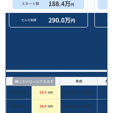
188.4
万
スタート額
他
円
290.0
万
円
セルカ実績
セル
オデッセイ アブソルート/14年落ち
(2012年式)のオークションデータ一
覧
査定時期
セルカ実績
年式
カラ
横にスクロールできます
パー
2026年3月
25.5
2012
年 (
平成24年
)
万円
系
パー
2020年11月
19.0
2012
年 (
平成24年
)
万円
系