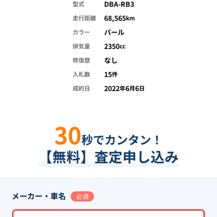
DBA-RB3
型式
68,565
走行距離
km
パール
カラー
2350
排気量
cc
なし
修復歴
15
入札数
件
2022
6
6
成約日
年
月
日
30
秒でカンタン！
【無料】査定申し込み
メーカー・車名
必須