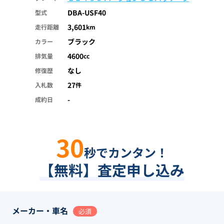
DBA-USF40
型式
3,601
走行距離
km
ブラック
カラー
4600
排気量
cc
なし
修復歴
27
入札数
件
-
成約日
30
秒でカンタン！
【無料】査定申し込み
メーカー・車名
必須