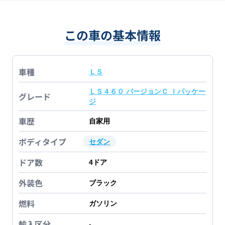
この車の基本情報
車種
ＬＳ
ＬＳ４６０ バージョンＣ Ｉパッケー
グレード
ジ
車歴
自家用
ボディタイプ
セダン
ドア数
4
ドア
外装色
ブラック
燃料
ガソリン
輸入区分
-