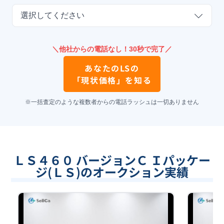
選択してください
＼他社からの電話なし！30秒で完了／
あなたの
LS
の
「現状価格」を知る
※一括査定のような複数者からの電話ラッシュは一切ありません
ＬＳ４６０ バージョンＣ Ｉパッケー
ジ(ＬＳ)のオークション実績