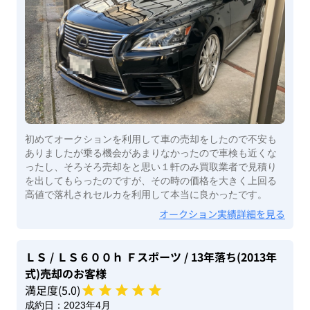
初めてオークションを利用して車の売却をしたので不安も
ありましたが乗る機会があまりなかったので車検も近くな
ったし、そろそろ売却をと思い１軒のみ買取業者で見積り
を出してもらったのですが、その時の価格を大きく上回る
高値で落札されセルカを利用して本当に良かったです。
オークション実績詳細を見る
ＬＳ
/ ＬＳ６００ｈ Ｆスポーツ
/ 13年落ち(2013年
式)
売却のお客様
満足度(
5
.0)
成約日：
2023年4月