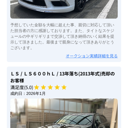
予想していた金額を大幅に超えた事、親切に対応して頂い
た担当者の方に感謝しております。また、タイトなスケジ
ュールの中ギリギリまで交渉して頂き納得のいく結果を提
示して頂きました。最後まで親身になって頂きありがとう
ございます。
オークション実績詳細を見る
ＬＳ
/ ＬＳ６００ｈＬ
/ 13年落ち(2013年式)
売却の
お客様
満足度(
5
.0)
成約日：
2026年1月