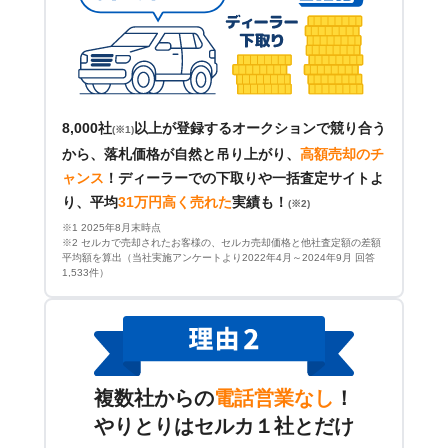
8,000社
以上が登録するオークションで競り合う
(※1)
から、落札価格が自然と吊り上がり、
高額売却のチ
ャンス
！
ディーラーでの下取りや一括査定サイトよ
り、平均
31万円高く売れた
実績も！
(※2)
※1 2025年8月末時点
※2 セルカで売却されたお客様の、セルカ売却価格と他社査定額の差額
平均額を算出（当社実施アンケートより2022年4月～2024年9月 回答
1,533件）
複数社からの
電話営業なし
！
やりとりはセルカ１社とだけ