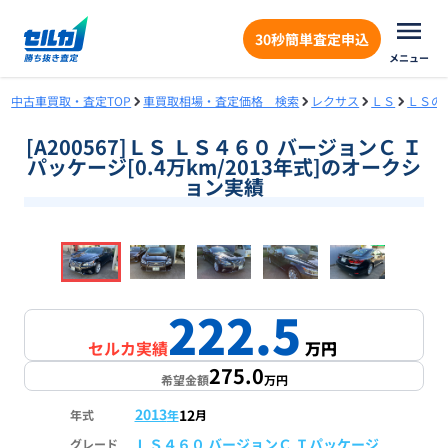
30秒簡単査定申込
メニュー
中古車買取・査定TOP
車買取相場・査定価格 検索
レクサス
ＬＳ
ＬＳの
[A200567]ＬＳ ＬＳ４６０ バージョンＣ Ｉ
パッケージ[0.4万km/2013年式]のオークシ
ョン実績
❮
❯
1
/
18
222.5
セルカ実績
万円
275.0
希望金額
万円
2013
12
年式
年
月
ＬＳ４６０ バージョンＣ Ｉパッケージ
グレード