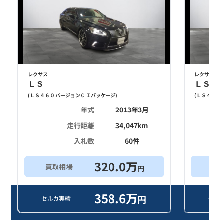
レクサス
レクサス
ＬＳ
ＬＳ
(
ＬＳ４６０ バージョンＣ Ｉパッケージ
)
(
ＬＳ４６０
年式
2013年3月
走行距離
34,047
km
入札数
60
件
320.0
万
買取相場
ス
円
358.6
万
円
セルカ実績
セル