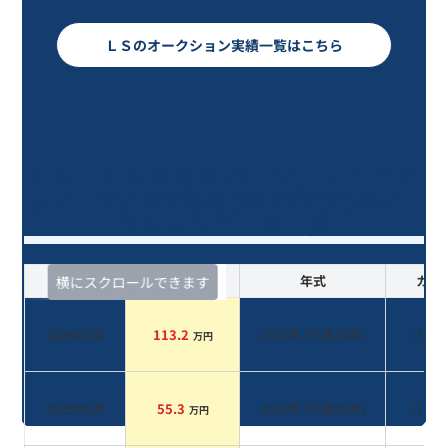
ＬＳのオークション実績一覧はこちら
ＬＳ ＬＳ４６０ バージョンＣ Ｉパ
ッケージ/13年落ち(2013年式)のオー
クションデータ一覧
査定時期
セルカ実績
年式
カラ
横にスクロールできます
2026年3月
113.2
2013
年 (
平成25年
)
パー
万円
2025年6月
55.3
2013
年 (
平成25年
)
パー
万円