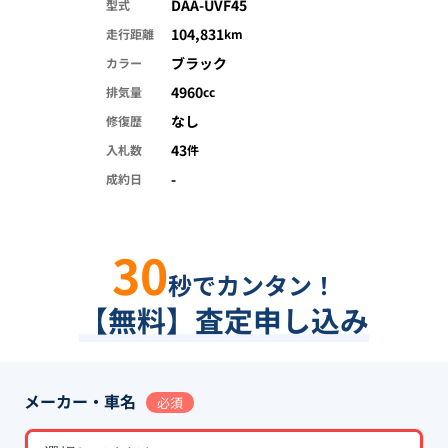
DAA-UVF45
型式
104,831
走行距離
km
ブラック
カラー
4960
排気量
cc
なし
修復歴
43
入札数
件
-
成約日
30
秒でカンタン！
【無料】査定申し込み
メーカー・車名
必須