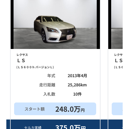
レクサス
レクサス
ＬＳ
ＬＳ
(
ＬＳ６００ｈ バージョンＬ
)
(
ＬＳ６００
年式
2013年4月
走行距離
25,286
km
入札数
10
件
248.0
万
スタート額
ス
円
375.0
万
円
セルカ実績
セル