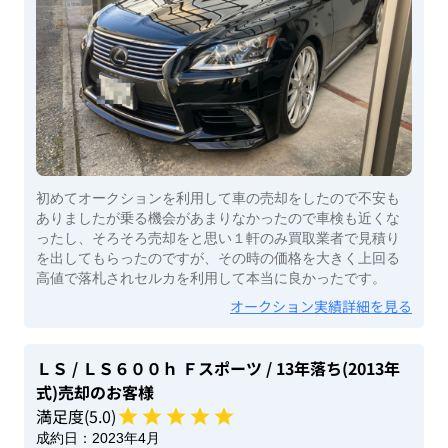
初めてオークションを利用して車の売却をしたので不安も
ありましたが乗る機会があまりなかったので車検も近くな
ったし、そろそろ売却をと思い１軒のみ買取業者で見積り
を出してもらったのですが、その時の価格を大きく上回る
高値で落札されセルカを利用して本当に良かったです。
オークション実績詳細を見る
ＬＳ
/ ＬＳ６００ｈ Ｆスポーツ
/ 13年落ち(2013年
式)
売却のお客様
満足度(
5
.0)
成約日：
2023年4月