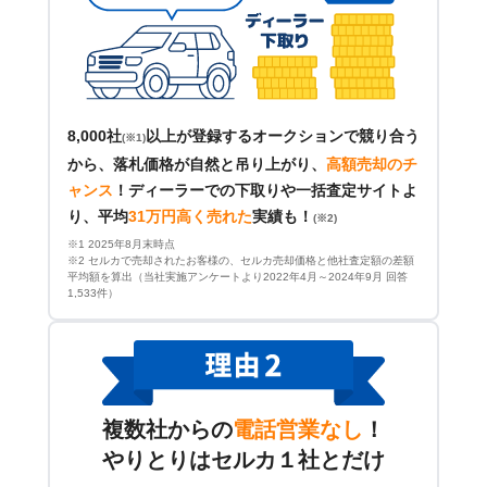
8,000社
以上が登録するオークションで競り合う
(※1)
から、落札価格が自然と吊り上がり、
高額売却のチ
ャンス
！
ディーラーでの下取りや一括査定サイトよ
り、平均
31万円高く売れた
実績も！
(※2)
※1 2025年8月末時点
※2 セルカで売却されたお客様の、セルカ売却価格と他社査定額の差額
平均額を算出（当社実施アンケートより2022年4月～2024年9月 回答
1,533件）
複数社からの
電話営業なし
！
やりとりはセルカ１社とだけ