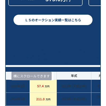
ＬＳのオークション実績一覧はこちら
ＬＳ ＬＳ６００ｈ バージョン
Ｌ/13年落ち(2013年式)のオークショ
ンデータ一覧
査定時期
セルカ実績
年式
カラ
横にスクロールできます
2026年2月
57.4
2013
年 (
平成25年
)
その
万円
ブラ
2026年1月
211.0
2013
年 (
平成25年
)
万円
系