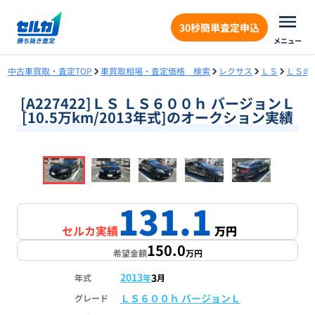
30秒簡単査定申込
メニュー
中古車買取・査定TOP
車買取相場・査定価格 検索
レクサス
ＬＳ
ＬＳの
[A227422]ＬＳ ＬＳ６００ｈ バージョンＬ
[10.5万km/2013年式]のオークション実績
❮
❯
1
/
18
131.1
セルカ実績
万円
150.0
希望金額
万円
2013
3
年式
年
月
ＬＳ６００ｈ バージョンＬ
グレード