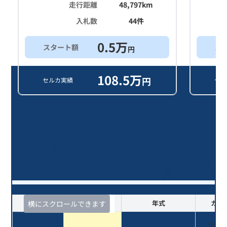
走行距離
48,797
km
入札数
44
件
0.5
万
スタート額
ス
円
108.5
万
円
セルカ実績
セル
ＬＳ ＬＳ６００ｈ バージョンＵ Ｉ
パッケージ/18年落ち(2008年式)のオ
ークションデータ一覧
査定時期
セルカ実績
年式
カラ
横にスクロールできます
ブラ