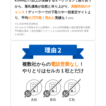
8,000社
以上が登録するオークションで競り合う
(※1)
から、落札価格が自然と吊り上がり、
高額売却のチ
ャンス
！
ディーラーでの下取りや一括査定サイトよ
り、平均
31万円高く売れた
実績も！
(※2)
※1 2025年8月末時点
※2 セルカで売却されたお客様の、セルカ売却価格と他社査定額の差額
平均額を算出（当社実施アンケートより2022年4月～2024年9月 回答
1,533件）
複数社からの
電話営業なし
！
やりとりはセルカ１社とだけ