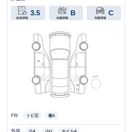
3.5
B
C
FW
トビ石
傷A
外装
小A
小U
ホイルA