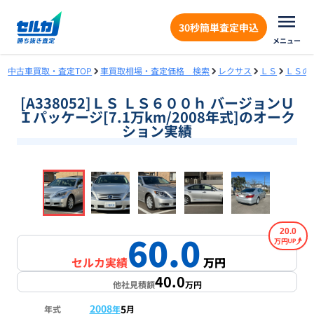
30秒簡単査定申込
メニュー
中古車買取・査定TOP
車買取相場・査定価格 検索
レクサス
ＬＳ
ＬＳの
[A338052]ＬＳ ＬＳ６００ｈ バージョンＵ
Ｉパッケージ[7.1万km/2008年式]のオーク
ション実績
❮
❯
1
/
19
20.0
60.0
万円
セルカ実績
万円
40.0
他社見積額
万円
2008
5
年式
年
月