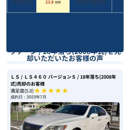
2025年3月
23.8
2008
年 (
平成20年
)
万円
系
ＬＳ ＬＳ６００ｈ バージョンＵ Ｉパ
ッケージ / 18年落ち(2008年式)を売
却いただいたお客様の声
ＬＳ
/ ＬＳ４６０ バージョンＳ
/ 18年落ち(2008年
式)
売却のお客様
満足度(
5
.0)
成約日：
2023年7月