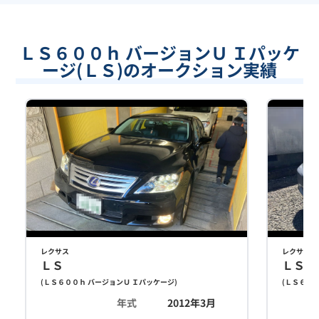
ＬＳ６００ｈ バージョンＵ Ｉパッケ
ージ(ＬＳ)のオークション実績
レクサス
レクサス
ＬＳ
ＬＳ
(
ＬＳ６００ｈ バージョンＵ Ｉパッケージ
)
(
ＬＳ６００
年式
2012年3月