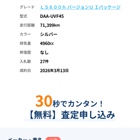
ＬＳ６００ｈ バージョンＵ Ｉパッケージ
グレード
DAA-UVF45
型式
71,399
走行距離
km
シルバー
カラー
4960
排気量
cc
なし
修復歴
27
入札数
件
2026
3
13
成約日
年
月
日
30
秒でカンタン！
【無料】査定申し込み
メーカー・車名