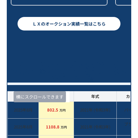
ＬＸのオークション実績一覧はこちら
ＬＸ ＬＸ５７０ブラックシークエ
ンス/5年落ち(2021年式)のオークシ
ョンデータ一覧
査定時期
セルカ実績
年式
カラー
横にスクロールできます
2025年8月
802.5
2021
年 (
令和3年
)
パール
万円
ブラッ
2025年8月
1108.8
2021
年 (
令和3年
)
万円
系