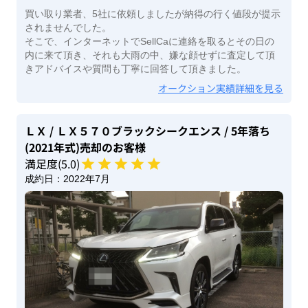
買い取り業者、5社に依頼しましたが納得の行く値段が提示
されませんでした。
そこで、インターネットでSellCaに連絡を取るとその日の
内に来て頂き、それも大雨の中、嫌な顔せずに査定して頂
きアドバイスや質問も丁寧に回答して頂きました。
オークション実績詳細を見る
ＬＸ
/ ＬＸ５７０ブラックシークエンス
/ 5年落ち
(2021年式)
売却のお客様
満足度(
5
.0)
成約日：
2022年7月