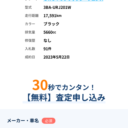
3BA-URJ201W
型式
17,591
走行距離
km
ブラック
カラー
5660
排気量
cc
なし
修復歴
91
入札数
件
2023
5
22
成約日
年
月
日
30
秒でカンタン！
【無料】査定申し込み
メーカー・車名
必須