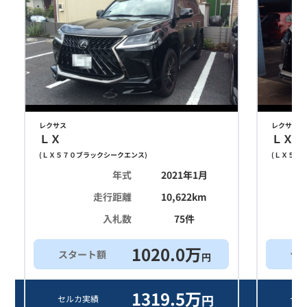
レクサス
レクサス
ＬＸ
ＬＸ
(
ＬＸ５７０ブラックシークエンス
)
(
ＬＸ５７
年式
2021年1月
走行距離
10,622
km
入札数
75
件
1020.0
万
スタート額
他
円
1319.5
万
円
セルカ実績
セル