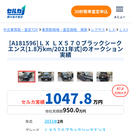
30秒簡単査定申込
メニュー
中古車買取・査定TOP
車買取相場・査定価格 検索
レクサス
ＬＸ
ＬＸの
[A181596]ＬＸ ＬＸ５７０ブラックシーク
エンス[1.8万km/2021年式]のオークション
実績
❮
❯
1
/
18
97.8
1047.8
万円
セルカ実績
万円
950.0
他社見積額
万円
2021
2
年式
年
月
ＬＸ５７０ブラックシークエンス
グレード