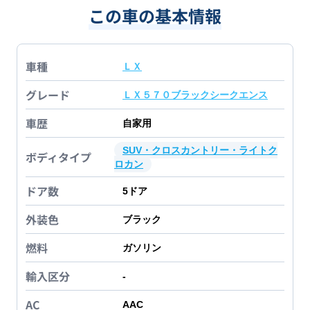
この車の基本情報
車種
ＬＸ
グレード
ＬＸ５７０ブラックシークエンス
車歴
自家用
SUV・クロスカントリー・ライトク
ボディタイプ
ロカン
ドア数
5
ドア
外装色
ブラック
燃料
ガソリン
輸入区分
-
AC
AAC