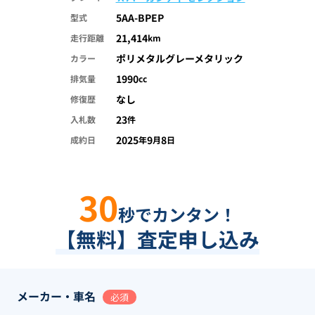
5AA-BPEP
型式
21,414
走行距離
km
ポリメタルグレーメタリック
カラー
1990
排気量
cc
なし
修復歴
23
入札数
件
2025
9
8
成約日
年
月
日
30
秒でカンタン！
【無料】査定申し込み
メーカー・車名
必須