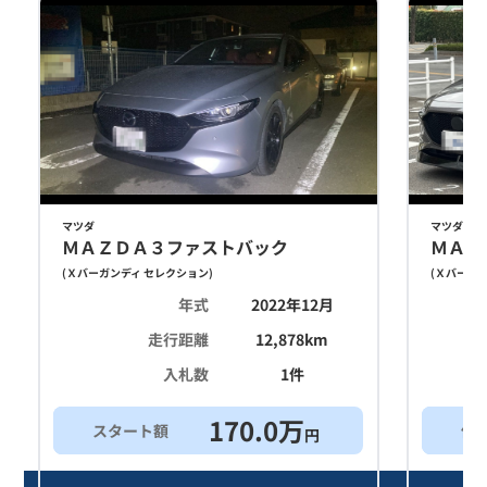
マツダ
マツダ
ＭＡＺＤＡ３ファストバック
ＭＡＺ
(
Ｘバーガンディ セレクション
)
(
Ｘバーガン
年式
2022年12月
走行距離
12,878
km
入札数
1
件
170.0
万
スタート額
他
円