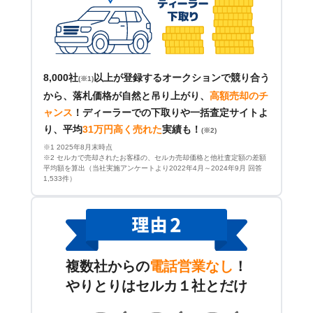
8,000社
以上が登録するオークションで競り合う
(※1)
から、落札価格が自然と吊り上がり、
高額売却のチ
ャンス
！
ディーラーでの下取りや一括査定サイトよ
り、平均
31万円高く売れた
実績も！
(※2)
※1 2025年8月末時点
※2 セルカで売却されたお客様の、セルカ売却価格と他社査定額の差額
平均額を算出（当社実施アンケートより2022年4月～2024年9月 回答
1,533件）
複数社からの
電話営業なし
！
やりとりはセルカ１社とだけ