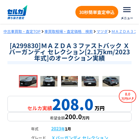
30秒簡単査定申込
メニュー
中古車買取・査定TOP
車買取相場・査定価格 検索
マツダ
ＭＡＺＤＡ３フ
[A299830]ＭＡＺＤＡ３ファストバック Ｘ
バーガンディ セレクション[2.1万km/2023
年式]のオークション実績
❮
❯
1
/
16
8.0
208.0
万円
セルカ実績
万円
200.0
希望金額
万円
2023
1
年式
年
月
Ｘバーガンディ セレクション
グレード