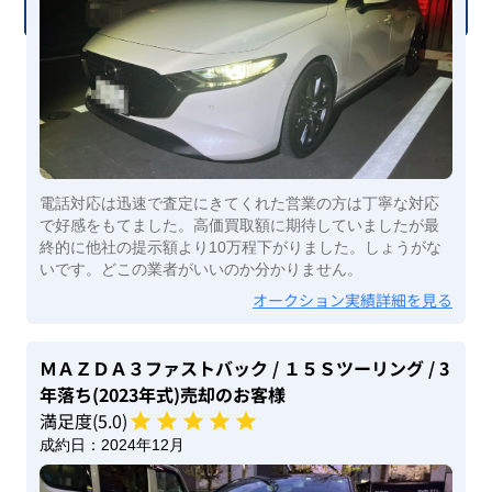
電話対応は迅速で査定にきてくれた営業の方は丁寧な対応
で好感をもてました。高価買取額に期待していましたが最
終的に他社の提示額より10万程下がりました。しょうがな
いです。どこの業者がいいのか分かりません。
オークション実績詳細を見る
ＭＡＺＤＡ３ファストバック
/ １５Ｓツーリング
/ 3
年落ち(2023年式)
売却のお客様
満足度(
5
.0)
成約日：
2024年12月