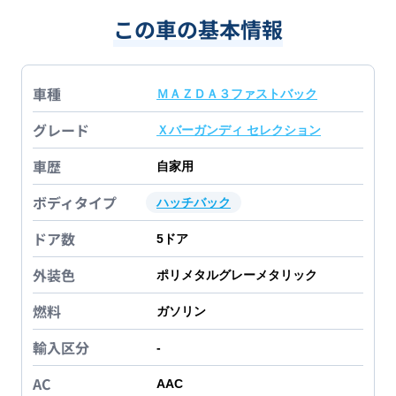
この車の基本情報
車種
ＭＡＺＤＡ３ファストバック
グレード
Ｘバーガンディ セレクション
車歴
自家用
ボディタイプ
ハッチバック
ドア数
5
ドア
外装色
ポリメタルグレーメタリック
燃料
ガソリン
輸入区分
-
AC
AAC