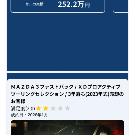
252.2
万
円
セルカ実績
セル
ＭＡＺＤＡ３ファストバック Ｘバー
ガンディ セレクション / 3年落ち
(2023年式)を売却いただいたお客様
の声
ＭＡＺＤＡ３ファストバック
/ ＸＤプロアクティブ
ツーリングセレクション
/ 3年落ち(2023年式)
売却の
お客様
満足度(
2
.0)
成約日：
2026年1月