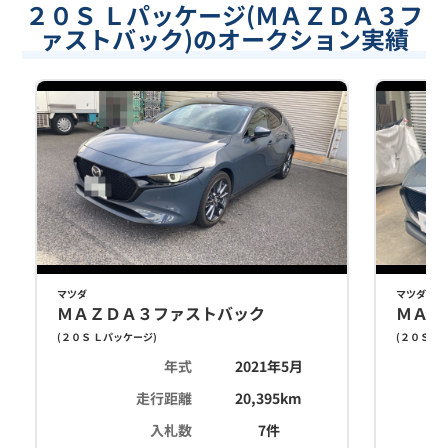
２０Ｓ Ｌパッケージ(ＭＡＺＤＡ３フ
ァストバック)のオークション実績
マツダ
マツダ
ＭＡＺＤＡ３ファストバック
ＭＡＺ
(
２０Ｓ Ｌパッケージ
)
(
２０Ｓ Ｌ
年式
2021年5月
走行距離
20,395
km
入札数
7
件