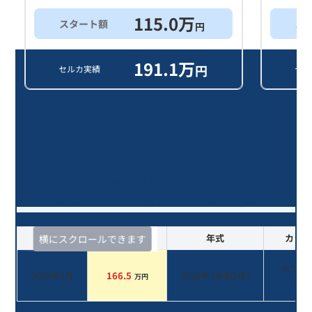
115.0
万
スタート額
ス
円
191.1
万
円
セルカ実績
セル
ＭＡＺＤＡ３ファストバック ２０
Ｓ Ｌパッケージ/6年落ち(2020年式)
のオークションデータ一覧
査定時期
セルカ実績
年式
カラー
横にスクロールできます
ホワイ
2025年1月
166.5
2020
年 (
令和2年
)
万円
系