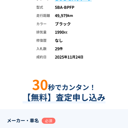
5BA-BPFP
型式
49,979
走行距離
km
ブラック
カラー
1990
排気量
cc
なし
修復歴
29
入札数
件
2025
11
24
成約日
年
月
日
30
秒でカンタン！
【無料】査定申し込み
メーカー・車名
必須