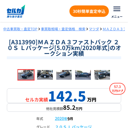
30秒簡単査定申込
メニュー
中古車買取・査定TOP
車買取相場・査定価格 検索
マツダ
ＭＡＺＤＡ３フ
[A313990]ＭＡＺＤＡ３ファストバック ２
０Ｓ Ｌパッケージ[5.0万km/2020年式]のオ
ークション実績
❮
❯
1
/
18
57.3
142.5
万円
セルカ実績
万円
85.2
他社見積額
万円
2020
9
年式
年
月
２０Ｓ Ｌパッケージ
グレード