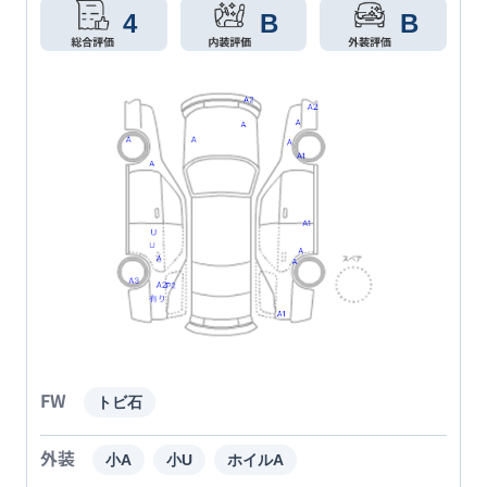
4
B
B
FW
トビ石
外装
小A
小U
ホイルA