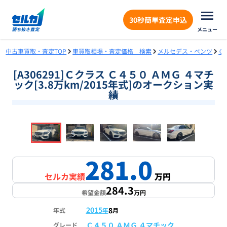
30秒簡単査定申込
メニュー
中古車買取・査定TOP
車買取相場・査定価格 検索
メルセデス・ベンツ
Ｃ
[A306291]Ｃクラス Ｃ４５０ ＡＭＧ ４マチ
ック[3.8万km/2015年式]のオークション実
績
❮
❯
1
/
18
281.0
セルカ実績
万円
284.3
希望金額
万円
2015
8
年式
年
月
Ｃ４５０ ＡＭＧ ４マチック
グレード