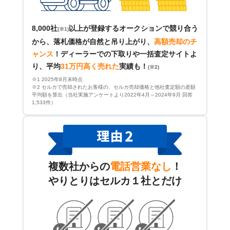
8,000社
以上が登録するオークションで競り合う
(※1)
から、落札価格が自然と吊り上がり、
高額売却のチ
ャンス
！
ディーラーでの下取りや一括査定サイトよ
り、平均
31万円高く売れた
実績も！
(※2)
※1 2025年8月末時点
※2 セルカで売却されたお客様の、セルカ売却価格と他社査定額の差額
平均額を算出（当社実施アンケートより2022年4月～2024年9月 回答
1,533件）
複数社からの
電話営業なし
！
やりとりはセルカ１社とだけ