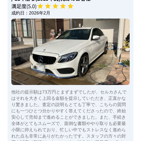
満足度(
5
.0)
成約日：
2026年2月
他社の提示額は73万円とまずまずでしたが、セルカさんで
はそれを大きく上回る金額を提示していただき、正直かな
り驚きました。査定の説明もとても丁寧で、こちらの質問
にも一つひとつ分かりやすく答えてくださったので、終始
安心して売却まで進めることができました。また、手続き
全体がとてもスムーズで、面倒な書類ややり取りも必要最
小限に抑えられており、忙しい中でもストレスなく進めら
れた点も非常にありがたかったです。スタッフの方々の対