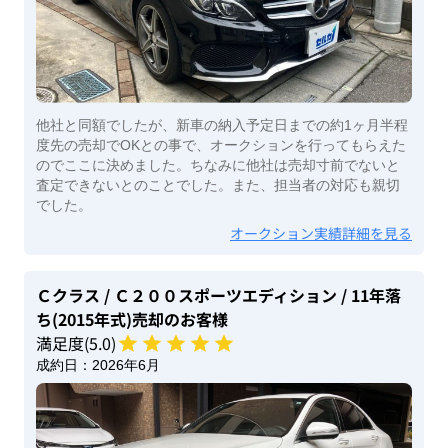
他社と同額でしたが、新車の納入予定日までの約1ヶ月半程
度先の売却でOKとの事で、オークションを行ってもらえた
のでここに決めました。ちなみに他社は売却寸前でないと
査定できないとのことでした。また、担当者の対応も親切
でした。
オークション実績詳細を見る
Ｃクラス
/ Ｃ２００スポーツエディション
/ 11年落
ち(2015年式)
売却のお客様
満足度(
5
.0)
成約日：
2026年6月