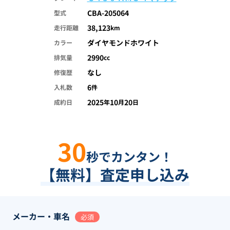
CBA-205064
型式
38,123
走行距離
km
ダイヤモンドホワイト
カラー
2990
排気量
cc
なし
修復歴
6
入札数
件
2025
10
20
成約日
年
月
日
30
秒でカンタン！
【無料】査定申し込み
メーカー・車名
必須