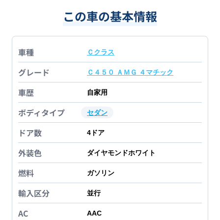
この車の基本情報
車種
Ｃクラス
グレード
Ｃ４５０ ＡＭＧ ４マチック
車歴
自家用
ボディタイプ
セダン
ドア数
4
ドア
外装色
ダイヤモンドホワイト
燃料
ガソリン
輸入区分
並行
AC
AAC