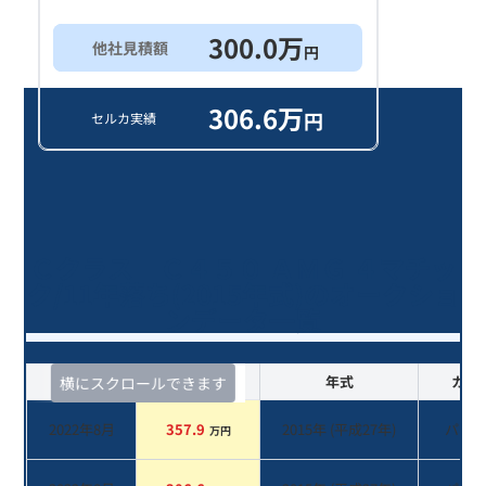
300.0
万
他社見積額
円
306.6
万
円
セルカ実績
Ｃクラス Ｃ４５０ ＡＭＧ ４マチッ
ク/11年落ち(2015年式)のオークショ
ンデータ一覧
査定時期
セルカ実績
年式
カラ
横にスクロールできます
2022年8月
357.9
2015
年 (
平成27年
)
パー
万円