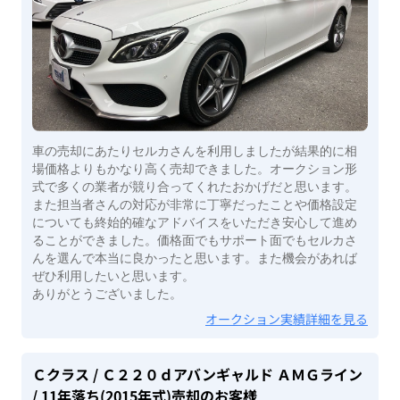
車の売却にあたりセルカさんを利用しましたが結果的に相
場価格よりもかなり高く売却できました。オークション形
式で多くの業者が競り合ってくれたおかげだと思います。
また担当者さんの対応が非常に丁寧だったことや価格設定
についても終始的確なアドバイスをいただき安心して進め
ることができました。価格面でもサポート面でもセルカさ
んを選んで本当に良かったと思います。また機会があれば
ぜひ利用したいと思います。
ありがとうございました。
オークション実績詳細を見る
Ｃクラス
/ Ｃ２２０ｄアバンギャルド ＡＭＧライン
/ 11年落ち(2015年式)
売却のお客様