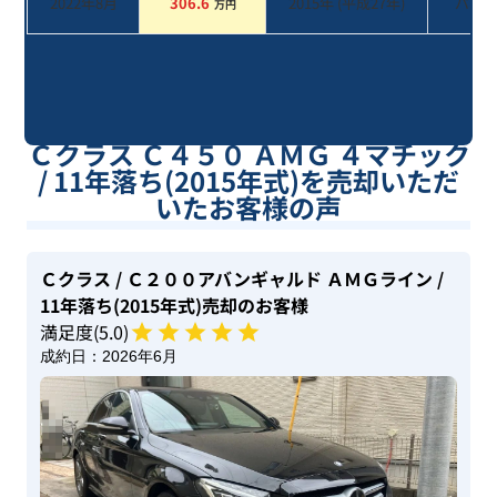
2022年8月
306.6
2015
年 (
平成27年
)
パー
万円
Ｃクラス Ｃ４５０ ＡＭＧ ４マチック
/ 11年落ち(2015年式)を売却いただ
いたお客様の声
Ｃクラス
/ Ｃ２００アバンギャルド ＡＭＧライン
/
11年落ち(2015年式)
売却のお客様
満足度(
5
.0)
成約日：
2026年6月