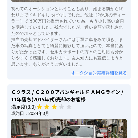
初めてのオークションということもあり、始まる前から終
わりまでドキドキしっぱなしでした。他社（2か所のディー
ラー）では90万円と提示されていた為、もう少し高い金額
を期待していました。残念でしたが、近い金額で落札され
たのでホッとしています。
担当の売却アドバイザーさんには丁寧に車をみて頂き、ま
た車の写真もとても綺麗に撮影して頂いたので、本当にあ
りがたかったです。セルカサポートの方々のご対応も分か
りやすくて感謝しております。友人知人にも宣伝しようと
思います。ありがとうございました。
オークション実績詳細を見る
Ｃクラス
/ Ｃ２００アバンギャルド ＡＭＧライン
/
11年落ち(2015年式)
売却のお客様
満足度(
3
.0)
成約日：
2024年3月