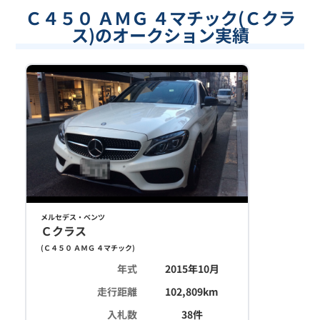
Ｃ４５０ ＡＭＧ ４マチック(Ｃクラ
ス)のオークション実績
メルセデス・ベンツ
Ｃクラス
(
Ｃ４５０ ＡＭＧ ４マチック
)
年式
2015年10月
走行距離
102,809
km
入札数
38
件