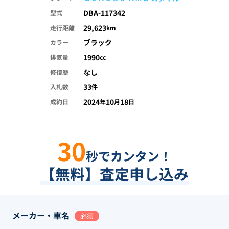
DBA-117342
型式
29,623
走行距離
km
ブラック
カラー
1990
排気量
cc
なし
修復歴
33
入札数
件
2024
10
18
成約日
年
月
日
30
秒でカンタン！
【無料】査定申し込み
メーカー・車名
必須