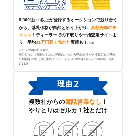
8,000社
以上が登録するオークションで競り合う
(※1)
から、落札価格が自然と吊り上がり、
高額売却のチ
ャンス
！
ディーラーでの下取りや一括査定サイトよ
り、平均
31万円高く売れた
実績も！
(※2)
※1 2025年8月末時点
※2 セルカで売却されたお客様の、セルカ売却価格と他社査定額の差額
平均額を算出（当社実施アンケートより2022年4月～2024年9月 回答
1,533件）
複数社からの
電話営業なし
！
やりとりはセルカ１社とだけ