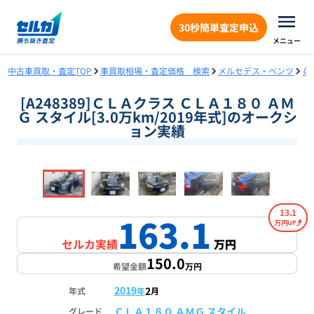
30秒簡単査定申込
メニュー
中古車買取・査定TOP
車買取相場・査定価格 検索
メルセデス・ベンツ
Ｃ
[A248389]ＣＬＡクラス ＣＬＡ１８０ ＡＭ
Ｇ スタイル[3.0万km/2019年式]のオークシ
ョン実績
❮
❯
1
/
18
13.1
163.1
万円
セルカ実績
万円
150.0
希望金額
万円
2019
2
年式
年
月
ＣＬＡ１８０ ＡＭＧ スタイル
グレード