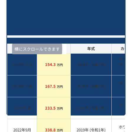
ＣＬＡクラス ＣＬＡ１８０ ＡＭＧ
スタイル/7年落ち(2019年式)のオー
クションデータ一覧
査定時期
セルカ実績
年式
カラー
横にスクロールできます
ポーラ
2025年12月
154.3
2019
年 (
令和1年
)
ホワイ
万円
系
ホワイ
2025年11月
167.5
2019
年 (
令和1年
)
万円
系
ホワイ
2023年1月
233.5
2019
年 (
令和1年
)
万円
系
ホワイ
2022年9月
338.8
2019
年 (
令和1年
)
万円