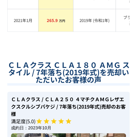
系
ブラッ
2021年1月
265.9
2019
年 (
令和1年
)
万円
系
ＣＬＡクラス ＣＬＡ１８０ ＡＭＧ ス
タイル / 7年落ち(2019年式)を売却い
ただいたお客様の声
ＣＬＡクラス
/ ＣＬＡ２５０ ４マチクＡＭＧレザエ
クスクルシブパケジ
/ 7年落ち(2019年式)
売却のお客
様
満足度(
5
.0)
成約日：
2023年10月