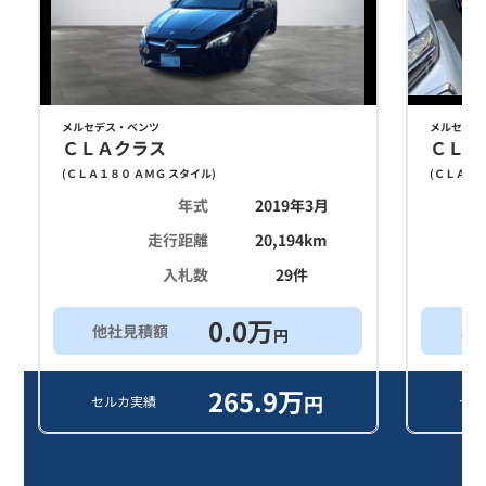
メルセデス・ベンツ
メルセデス
ＣＬＡクラス
ＣＬＡ
(
ＣＬＡ１８０ ＡＭＧ スタイル
)
(
ＣＬＡ１８
年式
2019年3月
走行距離
20,194
km
入札数
29
件
0.0
万
他社見積額
ス
円
265.9
万
円
セルカ実績
セル