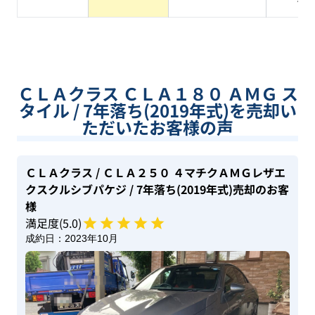
ＣＬＡクラス ＣＬＡ１８０ ＡＭＧ ス
タイル / 7年落ち(2019年式)を売却い
ただいたお客様の声
ＣＬＡクラス
/ ＣＬＡ２５０ ４マチクＡＭＧレザエ
クスクルシブパケジ
/ 7年落ち(2019年式)
売却のお客
様
満足度(
5
.0)
成約日：
2023年10月