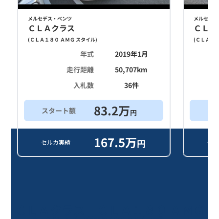
メルセデス・ベンツ
メルセデス
ＣＬＡクラス
ＣＬＡ
(
ＣＬＡ１８０ ＡＭＧ スタイル
)
(
ＣＬＡ１８
年式
2019年1月
走行距離
50,707
km
入札数
36
件
83.2
万
スタート額
ス
円
167.5
万
円
セルカ実績
セル
ＣＬＡクラス ＣＬＡ１８０ ＡＭＧ