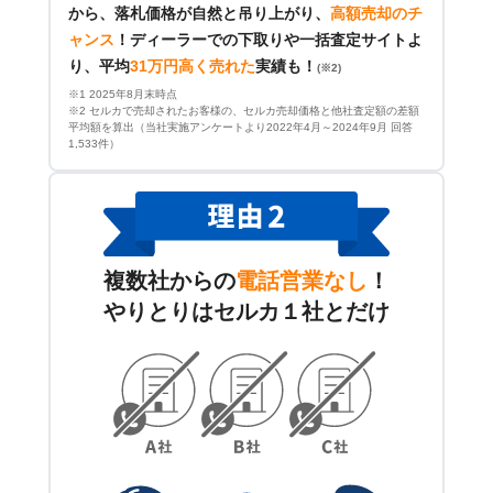
から、落札価格が自然と吊り上がり、
高額売却のチ
ャンス
！
ディーラーでの下取りや一括査定サイトよ
り、平均
31万円高く売れた
実績も！
(※2)
※1 2025年8月末時点
※2 セルカで売却されたお客様の、セルカ売却価格と他社査定額の差額
平均額を算出（当社実施アンケートより2022年4月～2024年9月 回答
1,533件）
複数社からの
電話営業なし
！
やりとりはセルカ１社とだけ