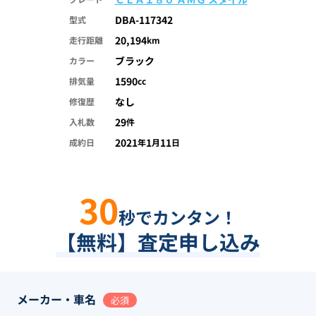
DBA-117342
型式
20,194
走行距離
km
ブラック
カラー
1590
排気量
cc
なし
修復歴
29
入札数
件
2021
1
11
成約日
年
月
日
30
秒でカンタン！
【無料】査定申し込み
メーカー・車名
必須