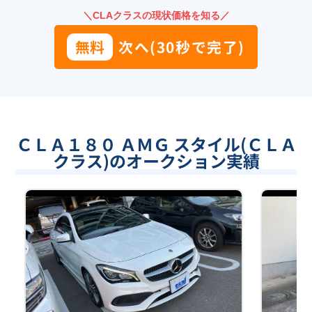
＼CLAクラスの現状価格を知る／
無料
次へ(30秒で完了)
ＣＬＡ１８０ ＡＭＧ スタイル(ＣＬＡ
クラス)のオークション実績