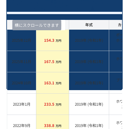
スタイル/7年落ち(2019年式)のオー
クションデータ一覧
査定時期
セルカ実績
年式
カラー
横にスクロールできます
ポーラ
2025年12月
154.3
2019
年 (
令和1年
)
ホワイ
万円
系
ホワイ
2025年11月
167.5
2019
年 (
令和1年
)
万円
系
ブラッ
2024年10月
163.1
2019
年 (
令和1年
)
万円
系
ホワイ
2023年1月
233.5
2019
年 (
令和1年
)
万円
系
ホワイ
2022年9月
338.8
2019
年 (
令和1年
)
万円
系