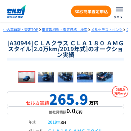
30秒簡単査定申込
メニュー
中古車買取・査定TOP
車買取相場・査定価格 検索
メルセデス・ベンツ
Ｃ
[A30944]ＣＬＡクラス ＣＬＡ１８０ ＡＭＧ
スタイル[2.0万km/2019年式]のオークショ
ン実績
❮
❯
1
/
16
265.9
265.9
万円
セルカ実績
万円
0.0
他社見積額
万円
2019
3
年式
年
月
ＣＬＡ１８０ ＡＭＧ スタイル
グレード