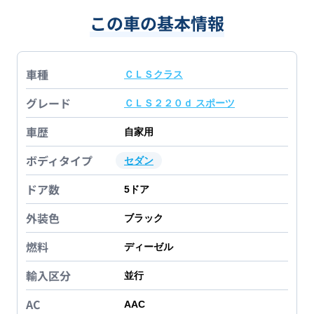
この車の基本情報
車種
ＣＬＳクラス
グレード
ＣＬＳ２２０ｄ スポーツ
車歴
自家用
ボディタイプ
セダン
ドア数
5
ドア
外装色
ブラック
燃料
ディーゼル
輸入区分
並行
AC
AAC