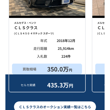
メルセデス・ベンツ
メルセデス
ＣＬＳクラス
ＣＬＳ
(
ＣＬＳ４５０ ４マチック スポーツ
)
(
ＣＬＳ２２
年式
2018年12月
走行距離
25,914
km
入札数
224
件
350.0
万
買取相場
買
円
435.3
万
円
セルカ実績
セル
ＣＬＳクラスのオークション実績一覧はこちら