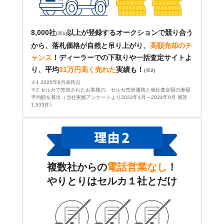
8,000社
以上が登録するオークションで競り合う
(※1)
から、落札価格が自然と吊り上がり、
高額売却のチ
ャンス
！
ディーラーでの下取りや一括査定サイトよ
り、平均
31万円高く売れた
実績も！
(※2)
※1 2025年8月末時点
※2 セルカで売却されたお客様の、セルカ売却価格と他社査定額の差額
平均額を算出（当社実施アンケートより2022年4月～2024年9月 回答
1,533件）
複数社からの
電話営業なし
！
やりとりはセルカ１社とだけ