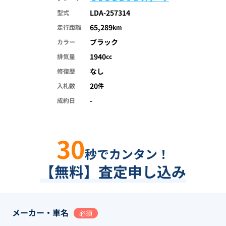
LDA-257314
型式
65,289
走行距離
km
ブラック
カラー
1940
排気量
cc
なし
修復歴
20
入札数
件
-
成約日
30
秒でカンタン！
【無料】査定申し込み
メーカー・車名
必須