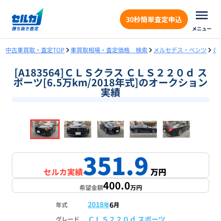
30秒簡単査定申込
メニュー
中古車買取・査定TOP
車買取相場・査定価格 検索
メルセデス・ベンツ
Ｃ
[A183564]ＣＬＳクラス ＣＬＳ２２０ｄ ス
ポーツ[6.5万km/2018年式]のオークション
実績
❮
❯
1
/
18
351.9
セルカ実績
万円
400.0
希望金額
万円
2018
6
年式
年
月
ＣＬＳ２２０ｄ スポーツ
グレード