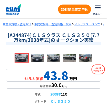
30秒簡単査定申込
メニュー
中古車買取・査定TOP
車買取相場・査定価格 検索
メルセデス・ベンツ
Ｃ
[A244874]ＣＬＳクラス ＣＬＳ３５０[7.7
万km/2008年式]のオークション実績
❮
❯
1
/
18
13.8
43.8
万円
セルカ実績
万円
30.0
希望金額
万円
2008
11
年式
年
月
ＣＬＳ３５０
グレード