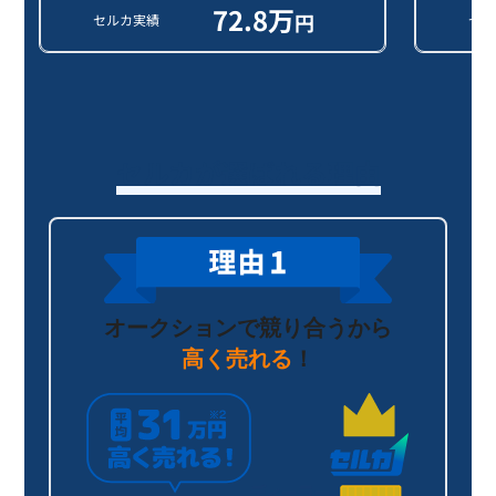
72.8
万
円
セルカ実績
セル
セルカが選ばれる理由
オークションで競り合うから
高く売れる
！