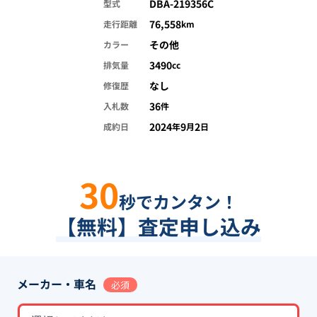
DBA-219356C
型式
76,558
走行距離
km
その他
カラー
3490
排気量
cc
なし
修復歴
36
入札数
件
2024
9
2
成約日
年
月
日
30
秒でカンタン！
【無料】査定申し込み
メーカー・車名
必須