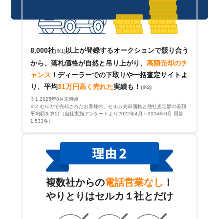
8,000社
以上が登録するオークションで競り合う
(※1)
から、落札価格が自然と吊り上がり、
高額売却のチ
ャンス
！
ディーラーでの下取りや一括査定サイトよ
り、平均
31万円高く売れた
実績も！
(※2)
※1 2025年8月末時点
※2 セルカで売却されたお客様の、セルカ売却価格と他社査定額の差額
平均額を算出（当社実施アンケートより2022年4月～2024年9月 回答
1,533件）
複数社からの
電話営業なし
！
やりとりはセルカ１社とだけ