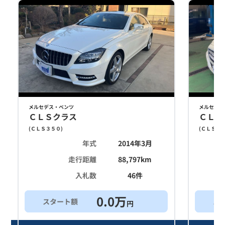
メルセデス・ベンツ
メルセデス
ＣＬＳクラス
ＣＬＳ
(
ＣＬＳ３５０
)
(
ＣＬＳ３
年式
2014年3月
走行距離
88,797
km
入札数
46
件
0.0
万
スタート額
ス
円