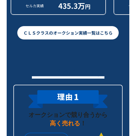
435.3
万
円
セルカ実績
セル
ＣＬＳクラスのオークション実績一覧はこちら
セルカが選ばれる理由
オークションで競り合うから
高く売れる
！