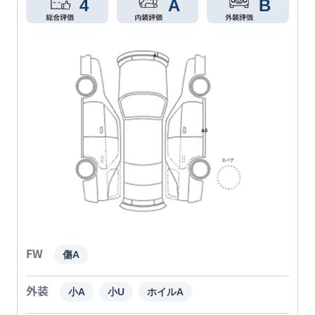
4
A
B
FW
傷A
外装
小A
小U
ホイルA