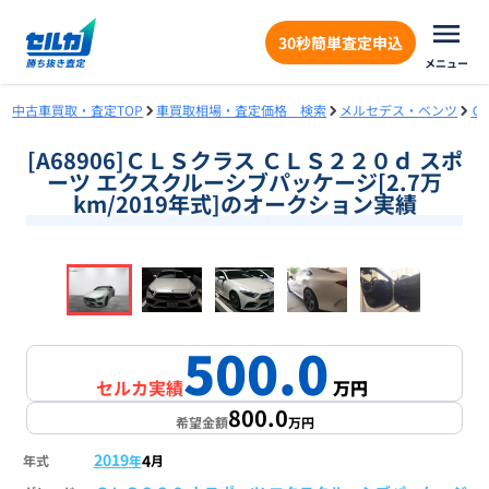
30秒簡単査定申込
メニュー
中古車買取・査定TOP
車買取相場・査定価格 検索
メルセデス・ベンツ
Ｃ
[A68906]ＣＬＳクラス ＣＬＳ２２０ｄ スポ
ーツ エクスクルーシブパッケージ[2.7万
km/2019年式]のオークション実績
❮
❯
1
/
17
500.0
セルカ実績
万円
800.0
希望金額
万円
2019
4
年式
年
月