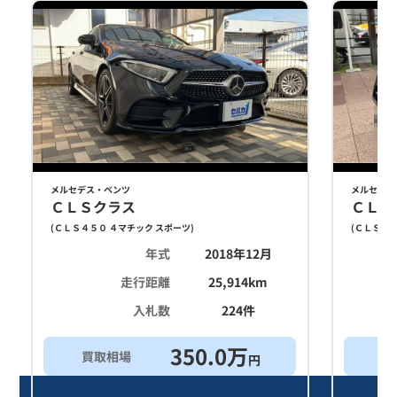
メルセデス・ベンツ
メルセデス
ＣＬＳクラス
ＣＬＳ
(
ＣＬＳ４５０ ４マチック スポーツ
)
(
ＣＬＳ２２
年式
2018年12月
走行距離
25,914
km
入札数
224
件
350.0
万
買取相場
買
円