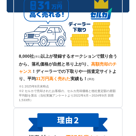
8,000社
以上が登録するオークションで競り合う
(※1)
から、落札価格が自然と吊り上がり、
高額売却のチ
ャンス
！
ディーラーでの下取りや一括査定サイトよ
り、平均
31万円高く売れた
実績も！
(※2)
※1 2025年8月末時点
※2 セルカで売却されたお客様の、セルカ売却価格と他社査定額の差額
平均額を算出（当社実施アンケートより2022年4月～2024年9月 回答
1,533件）