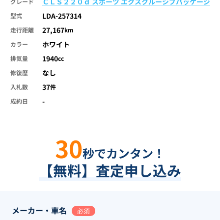
ＣＬＳ２２０ｄ スポーツ エクスクルーシブパッケージ
グレード
LDA-257314
型式
27,167
走行距離
km
ホワイト
カラー
1940
排気量
cc
なし
修復歴
37
入札数
件
-
成約日
30
秒でカンタン！
【無料】査定申し込み
メーカー・車名
必須