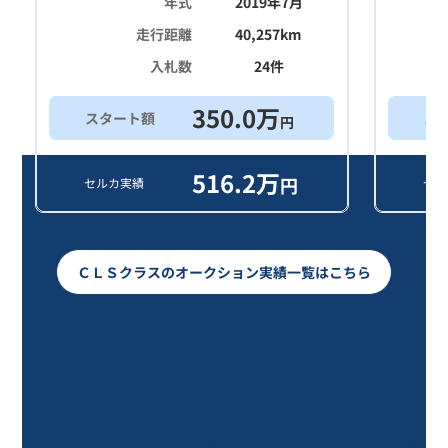
年式
2019年7月
走行距離
40,257
km
入札数
24
件
350.0
万
スタート額
ス
円
516.2
万
円
セルカ実績
セル
ＣＬＳクラスのオークション実績一覧はこちら
ＣＬＳクラス ＣＬＳ２２０ｄ スポ
ーツ エクスクルーシブパッケージ/8