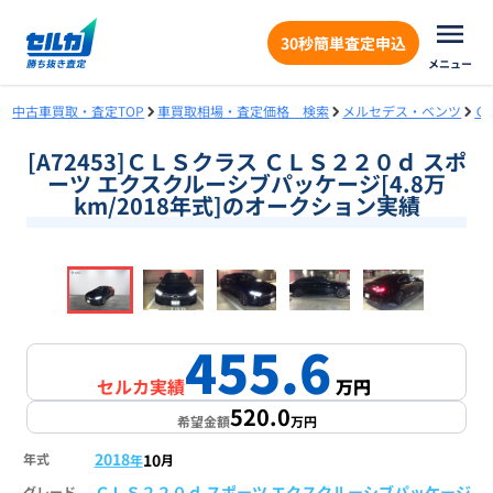
30秒簡単査定申込
メニュー
中古車買取・査定TOP
車買取相場・査定価格 検索
メルセデス・ベンツ
Ｃ
[A72453]ＣＬＳクラス ＣＬＳ２２０ｄ スポ
ーツ エクスクルーシブパッケージ[4.8万
km/2018年式]のオークション実績
❮
❯
1
/
18
455.6
セルカ実績
万円
520.0
希望金額
万円
2018
10
年式
年
月
ＣＬＳ２２０ｄ スポーツ エクスクルーシブパッケージ
グレード