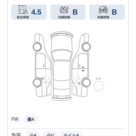
4.5
B
B
FW
傷A
外装
小A
小U
ホイルA