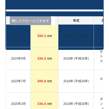
年落ち(2018年式)のオークションデ
ータ一覧
査定時期
セルカ実績
年式
カラ
横にスクロールできます
ブラ
2026年1月
384.3
2018
年 (
平成30年
)
万円
系
セレ
トグ
2025年9月
336.5
2018
年 (
平成30年
)
万円
メタ
ク
ホワ
2025年7月
300.8
2018
年 (
平成30年
)
万円
系
ダイ
2025年3月
336.6
2018
年 (
平成30年
)
ンド
万円
イト