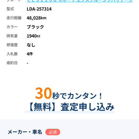
LDA-257314
型式
48,028
走行距離
km
ブラック
カラー
1940
排気量
cc
なし
修復歴
4
入札数
件
-
成約日
30
秒でカンタン！
【無料】査定申し込み
メーカー・車名
必須