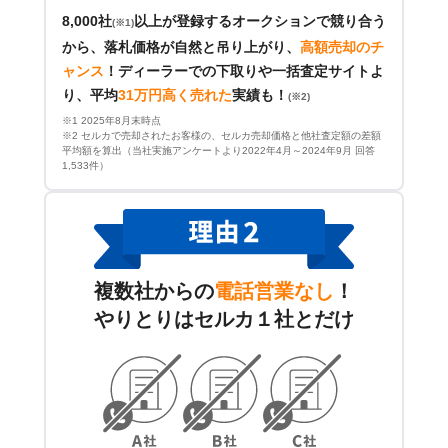
8,000社
以上が登録するオークションで競り合う
(※1)
から、落札価格が自然と吊り上がり、
高額売却のチ
ャンス
！
ディーラーでの下取りや一括査定サイトよ
り、平均
31万円高く売れた
実績も！
(※2)
※1 2025年8月末時点
※2 セルカで売却されたお客様の、セルカ売却価格と他社査定額の差額
平均額を算出（当社実施アンケートより2022年4月～2024年9月 回答
1,533件）
複数社からの
電話営業なし
！
やりとりはセルカ１社とだけ