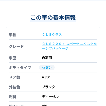
この車の基本情報
車種
ＣＬＳクラス
ＣＬＳ２２０ｄ スポーツ エクスクル
グレード
ーシブパッケージ
車歴
自家用
ボディタイプ
セダン
ドア数
4
ドア
外装色
ブラック
燃料
ディーゼル