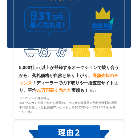
8,000社
以上が登録するオークションで競り合う
(※1)
から、落札価格が自然と吊り上がり、
高額売却のチ
ャンス
！
ディーラーでの下取りや一括査定サイトよ
り、平均
31万円高く売れた
実績も！
(※2)
※1 2025年8月末時点
※2 セルカで売却されたお客様の、セルカ売却価格と他社査定額の差額
平均額を算出（当社実施アンケートより2022年4月～2024年9月 回答
1,533件）