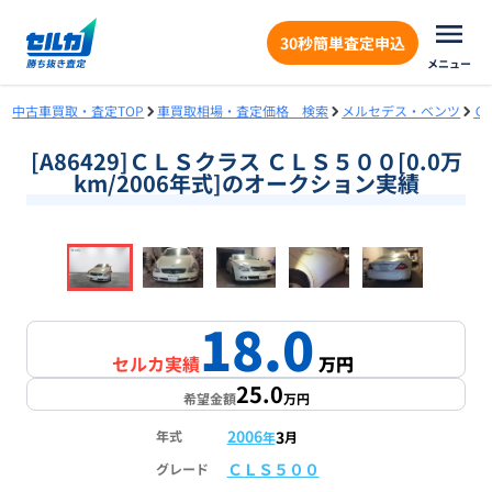
30秒簡単査定申込
メニュー
中古車買取・査定TOP
車買取相場・査定価格 検索
メルセデス・ベンツ
Ｃ
[A86429]ＣＬＳクラス ＣＬＳ５００[0.0万
km/2006年式]のオークション実績
❮
❯
1
/
18
18.0
セルカ実績
万円
25.0
希望金額
万円
2006
3
年式
年
月
ＣＬＳ５００
グレード