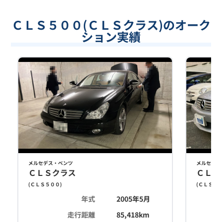
ＣＬＳ５００(ＣＬＳクラス)のオーク
ション実績
メルセデス・ベンツ
メルセデス
ＣＬＳクラス
ＣＬＳ
(
ＣＬＳ５００
)
(
ＣＬＳ５
年式
2005年5月
走行距離
85,418
km