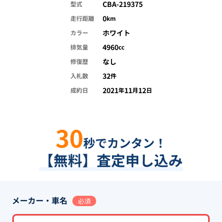
CBA-219375
型式
0
走行距離
km
ホワイト
カラー
4960
排気量
cc
なし
修復歴
32
入札数
件
2021
11
12
成約日
年
月
日
30
秒でカンタン！
【無料】査定申し込み
メーカー・車名
必須