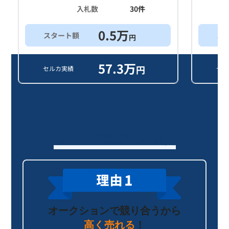
入札数
30
件
0.5
万
スタート額
ス
円
57.3
万
円
セルカ実績
セル
セルカが選ばれる理由
オークションで競り合うから
高く売れる
！