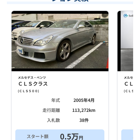
メルセデス・ベンツ
メルセデス
ＣＬＳクラス
ＣＬＳ
(
ＣＬＳ５００
)
(
ＣＬＳ５
年式
2005年4月
走行距離
113,272
km
入札数
38
件
0.5
万
スタート額
ス
円