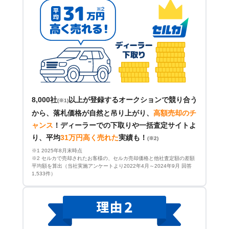
8,000社
以上が登録するオークションで競り合う
(※1)
から、落札価格が自然と吊り上がり、
高額売却のチ
ャンス
！
ディーラーでの下取りや一括査定サイトよ
り、平均
31万円高く売れた
実績も！
(※2)
※1 2025年8月末時点
※2 セルカで売却されたお客様の、セルカ売却価格と他社査定額の差額
平均額を算出（当社実施アンケートより2022年4月～2024年9月 回答
1,533件）