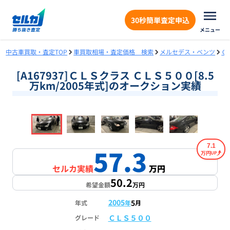
30秒簡単査定申込
メニュー
中古車買取・査定TOP
車買取相場・査定価格 検索
メルセデス・ベンツ
Ｃ
[A167937]ＣＬＳクラス ＣＬＳ５００[8.5
万km/2005年式]のオークション実績
❮
❯
1
/
18
7.1
57.3
万円
セルカ実績
万円
50.2
希望金額
万円
2005
5
年式
年
月
ＣＬＳ５００
グレード