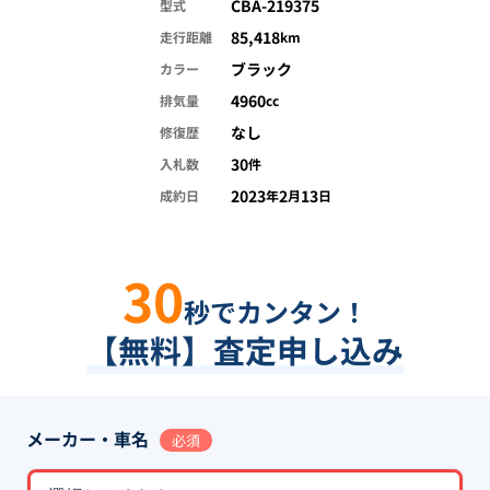
CBA-219375
型式
85,418
走行距離
km
ブラック
カラー
4960
排気量
cc
なし
修復歴
30
入札数
件
2023
2
13
成約日
年
月
日
30
秒でカンタン！
【無料】査定申し込み
メーカー・車名
必須