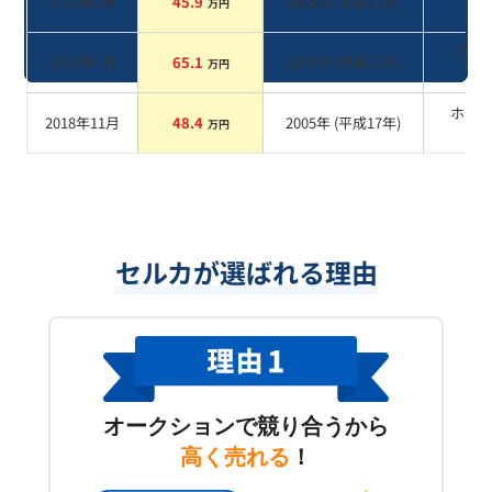
2019年6月
45.9
2005
年 (
平成17年
)
万円
系
ブラ
2019年1月
65.1
2005
年 (
平成17年
)
万円
系
ホワ
2018年11月
48.4
2005
年 (
平成17年
)
万円
系
セルカが選ばれる理由
オークションで競り合うから
高く売れる
！