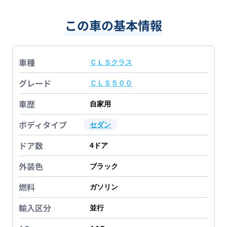
この車の基本情報
車種
ＣＬＳクラス
グレード
ＣＬＳ５００
車歴
自家用
ボディタイプ
セダン
ドア数
4
ドア
外装色
ブラック
燃料
ガソリン
輸入区分
並行