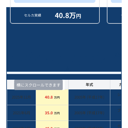
40.8
万
円
セルカ実績
セル
ＣＬＳクラス ＣＬＳ５００/21年落
ち(2005年式)のオークションデータ
一覧
査定時期
セルカ実績
年式
カラ
横にスクロールできます
シル
2025年12月
40.8
2005
年 (
平成17年
)
万円
系
ブラ
2021年6月
35.0
2005
年 (
平成17年
)
万円
系
ホワ