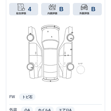
4
B
B
FW
トビ石
外装
小A
ホイルA
エアロA