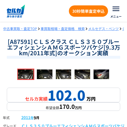
30秒簡単査定申込
メニュー
中古車買取・査定TOP
車買取相場・査定価格 検索
メルセデス・ベンツ
Ｃ
[A87591]ＣＬＳクラス ＣＬＳ３５０ブルー
エフィシェンシＡＭＧスポーツパケジ[9.3万
km/2011年式]のオークション実績
❮
❯
1
/
18
102.0
セルカ実績
万円
170.0
希望金額
万円
2011
9
年式
年
月
ＣＬＳ３５０ブルーエフィシェンシＡＭＧスポーツパケジ
グレード