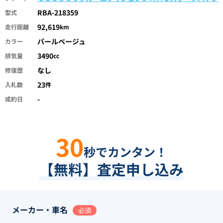
RBA-218359
型式
92,619
走行距離
km
パールベージュ
カラー
3490
排気量
cc
なし
修復歴
23
入札数
件
-
成約日
30
秒でカンタン！
【無料】査定申し込み
メーカー・車名
必須