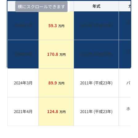
査定時期
セルカ実績
年式
カラ
横にスクロールできます
ホワ
2024年7月
59.3
2011
年 (
平成23年
)
万円
系
ブラ
2024年4月
170.8
2011
年 (
平成23年
)
万円
系
2024年3月
89.9
2011
年 (
平成23年
)
パー
万円
ホワ
2021年4月
124.8
2011
年 (
平成23年
)
万円
系