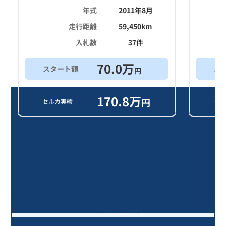
年式
2011年8月
走行距離
59,450
km
入札数
37
件
70.0
万
スタート額
ス
円
170.8
万
円
セルカ実績
セル
ＣＬＳクラス ＣＬＳ３５０ブルー
エフィシェンシＡＭＧスポーツパケ
ジ/15年落ち(2011年式)のオークショ
ンデータ一覧