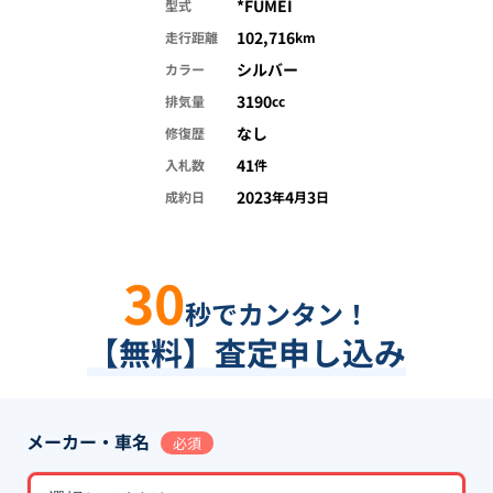
*FUMEI
型式
102,716
走行距離
km
シルバー
カラー
3190
排気量
cc
なし
修復歴
41
入札数
件
2023
4
3
成約日
年
月
日
30
秒でカンタン！
【無料】査定申し込み
メーカー・車名
必須