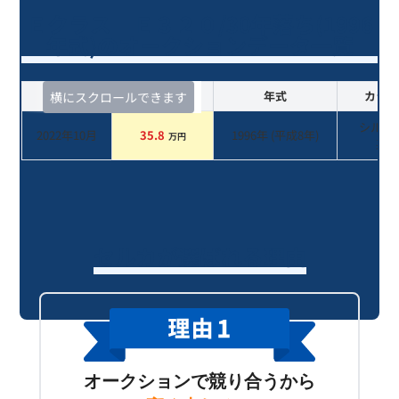
Ｅクラス Ｅ３２０/30年落ち(1996
年式)のオークションデータ一覧
査定時期
セルカ実績
年式
カラー
横にスクロールできます
シルバ
2022年10月
35.8
1996
年 (
平成8年
)
万円
系
セルカが選ばれる理由
オークションで競り合うから