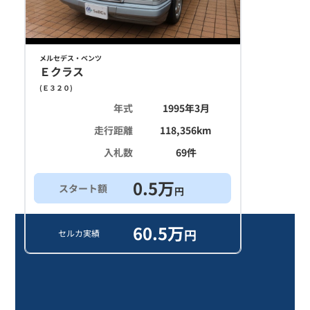
メルセデス・ベンツ
Ｅクラス
(
Ｅ３２０
)
年式
1995年3月
走行距離
118,356
km
入札数
69
件
0.5
万
スタート額
円
60.5
万
円
セルカ実績