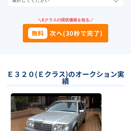
選択してください
＼Eクラスの現状価格を知る／
無料
次へ(30秒で完了)
Ｅ３２０(Ｅクラス)のオークション実
績