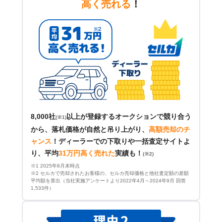
高く売れる
！
8,000社
以上が登録するオークションで競り合う
(※1)
から、落札価格が自然と吊り上がり、
高額売却のチ
ャンス
！
ディーラーでの下取りや一括査定サイトよ
り、平均
31万円高く売れた
実績も！
(※2)
※1 2025年8月末時点
※2 セルカで売却されたお客様の、セルカ売却価格と他社査定額の差額
平均額を算出（当社実施アンケートより2022年4月～2024年9月 回答
1,533件）