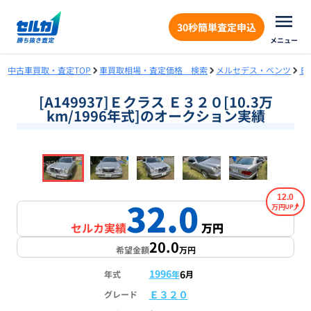
30秒簡単査定申込
メニュー
中古車買取・査定TOP
車買取相場・査定価格 検索
メルセデス・ベンツ
Ｅ
[A149937]Ｅクラス Ｅ３２０[10.3万
km/1996年式]のオークション実績
❮
❯
1
/
18
12.0
32.0
万円
セルカ実績
万円
20.0
希望金額
万円
1996
6
年式
年
月
Ｅ３２０
グレード