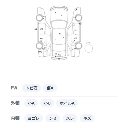
FW
トビ石
傷A
外装
小A
小U
ホイルA
内装
ヨゴレ
シミ
スレ
キズ