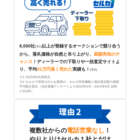
8,000社
以上が登録するオークションで競り合う
(※1)
から、落札価格が自然と吊り上がり、
高額売却のチ
ャンス
！
ディーラーでの下取りや一括査定サイトよ
り、平均
31万円高く売れた
実績も！
(※2)
※1 2025年8月末時点
※2 セルカで売却されたお客様の、セルカ売却価格と他社査定額の差額
平均額を算出（当社実施アンケートより2022年4月～2024年9月 回答
1,533件）
複数社からの
電話営業なし
！
やりとりはセルカ１社とだけ