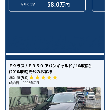
58.0
万
円
セルカ実績
セル
Ｅクラス Ｅ３５０ ブルーテック アバ
ンギャルド / 16年落ち(2010年式)を
売却いただいたお客様の声
Ｅクラス
/ Ｅ３５０ アバンギャルド
/ 16年落ち
(2010年式)
売却のお客様
満足度(
5
.0)
成約日：
2026年7月