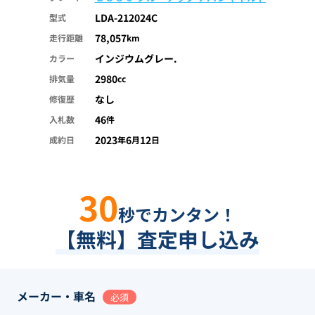
LDA-212024C
型式
78,057
走行距離
km
インジウムグレー.
カラー
2980
排気量
cc
なし
修復歴
46
入札数
件
2023
6
12
成約日
年
月
日
30
秒でカンタン！
【無料】査定申し込み
メーカー・車名
必須