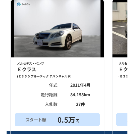
メルセデス・ベンツ
メルセデス
Ｅクラス
Ｅクラ
(
Ｅ３５０ ブルーテック アバンギャルド
)
(
Ｅ３５０ 
年式
2011年4月
走行距離
84,158
km
入札数
27
件
0.5
万
スタート額
ス
円