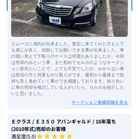
スムーズに成約が出来ました。査定に来てくれた方もとて
も感じが良く、信頼してお願いできる事が出来ました。車
の買い替えで下取りのケースは何度かありましたが、今回
は売却のみという事、また初めてセルカのようなオークシ
ョン形式といことで、とても不安でしたが、わからない事
は担当の方と何度もやり取りができ、最初から最後まで気
持ち良く進めていく事ができ感謝しております。知り合い
に車の売却を検討している人がいたら、セルカを紹介した
いと思いました。
オークション実績詳細を見る
Ｅクラス
/ Ｅ３５０ アバンギャルド
/ 16年落ち
(2010年式)
売却のお客様
満足度(
5
.0)