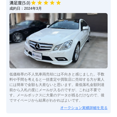
満足度(
5
.0)
成約日：
2024年3月
低価格帯の不人気車両売却には不向きと感じました。手数
料や手間を考えると一括査定や買取店に売却する方が素人
には簡単で金額も大差ないと思います。最低落札金額到達
前から入札の度にメールが入るのですが、これは不要で
す。メールボックスに大量のデータが残るだけなので、後
でマイページから結果がわかればよいです。
オークション実績詳細を見る