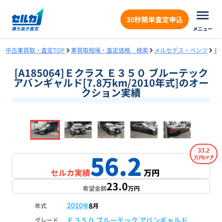
30秒簡単査定申込
メニュー
中古車買取・査定TOP
車買取相場・査定価格 検索
メルセデス・ベンツ
Ｅ
[A185064]Ｅクラス Ｅ３５０ ブルーテック
アバンギャルド[7.8万km/2010年式]のオー
クション実績
❮
❯
1
/
18
33.2
56.2
万円
セルカ実績
万円
23.0
希望金額
万円
2010
8
年式
年
月
Ｅ３５０ ブルーテック アバンギャルド
グレード