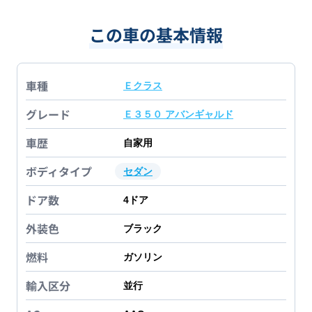
この車の基本情報
車種
Ｅクラス
グレード
Ｅ３５０ アバンギャルド
車歴
自家用
ボディタイプ
セダン
ドア数
4
ドア
外装色
ブラック
燃料
ガソリン
輸入区分
並行