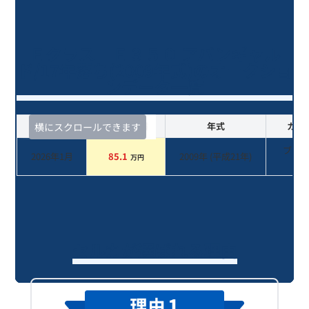
Ｅクラス Ｅ３５０ アバンギャル
ド/17年落ち(2009年式)のオークショ
ンデータ一覧
査定時期
セルカ実績
年式
カラ
横にスクロールできます
ブラ
2026年1月
85.1
2009
年 (
平成21年
)
万円
系
セルカが選ばれる理由