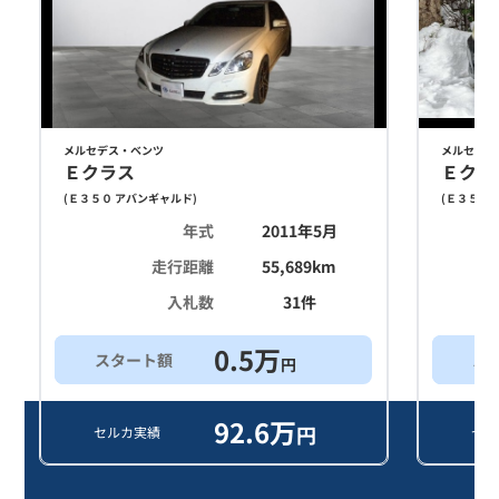
メルセデス・ベンツ
メルセデス
Ｅクラス
Ｅクラ
(
Ｅ３５０ アバンギャルド
)
(
Ｅ３５０ 
年式
2011年5月
走行距離
55,689
km
入札数
31
件
0.5
万
スタート額
ス
円
92.6
万
円
セルカ実績
セル