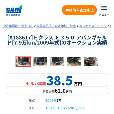
30秒簡単査定申込
メニュー
中古車買取・査定TOP
車買取相場・査定価格 検索
メルセデス・ベンツ
Ｅ
[A188617]Ｅクラス Ｅ３５０ アバンギャル
ド[7.9万km/2009年式]のオークション実績
❮
❯
1
/
18
38.5
セルカ実績
万円
62.0
希望金額
万円
2009
7
年式
年
月
Ｅ３５０ アバンギャルド
グレード