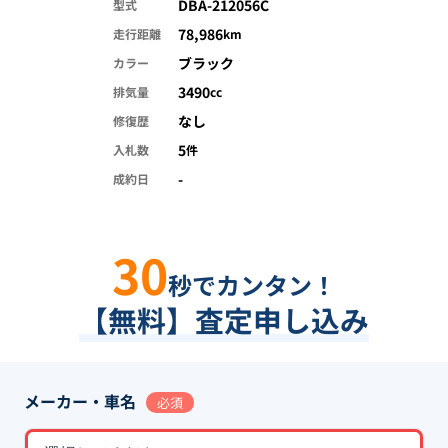
DBA-212056C
型式
78,986
走行距離
km
ブラック
カラー
3490
排気量
cc
なし
修復歴
5
入札数
件
-
成約日
30
秒でカンタン！
【無料】査定申し込み
メーカー・車名
必須