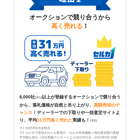
オークションで競り合うから
高く売れる
！
8,000社
以上が登録するオークションで競り合う
(※1)
から、落札価格が自然と吊り上がり、
高額売却のチ
ャンス
！
ディーラーでの下取りや一括査定サイトよ
り、平均
31万円高く売れた
実績も！
(※2)
※1 2025年8月末時点
※2 セルカで売却されたお客様の、セルカ売却価格と他社査定額の差額
平均額を算出（当社実施アンケートより2022年4月～2024年9月 回答