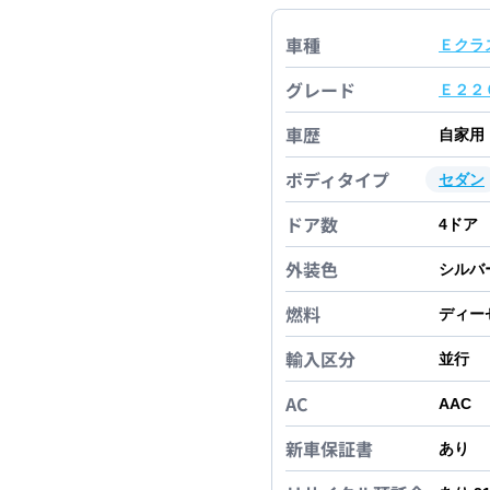
車種
Ｅクラ
グレード
Ｅ２２
車歴
自家用
ボディタイプ
セダン
ドア数
4
ドア
外装色
シルバ
燃料
ディー
輸入区分
並行
AC
AAC
新車保証書
あり