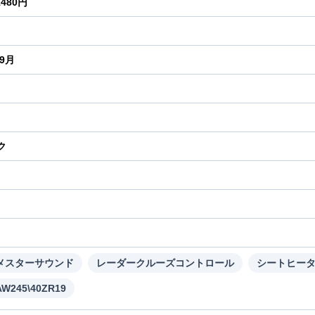
1480円
年9月
ク
り
メスターサウンド
レーダークルーズコントロール
シートヒー
W245\40ZR19