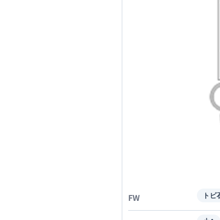
FW
トビ