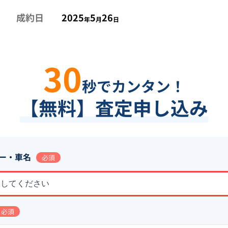
成約日
2025
5
26
年
月
日
30
秒でカンタン！
【無料】査定申し込み
ー・車名
必須
択してください
必須