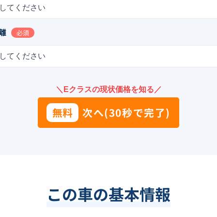
してください
離
必須
してください
＼Eクラスの現状価格を知る／
無料
次へ(30秒で完了)
この車の基本情報