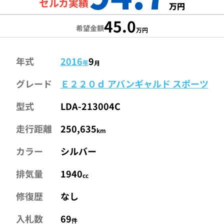
セルカ実績
万円
45.0
希望金額
万円
年式
2016
9
年
月
グレード
Ｅ２２０ｄ アバンギャルド スポーツ
型式
LDA-213004C
走行距離
250,635
km
カラー
シルバー
排気量
1940
cc
修復歴
なし
入札数
69
件