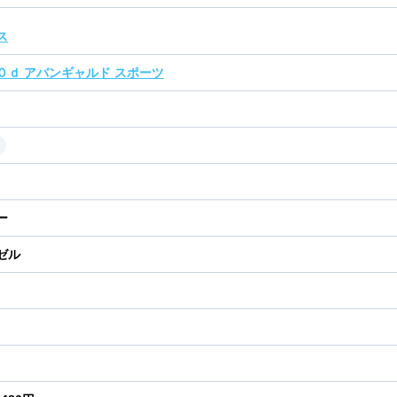
ス
０ｄ アバンギャルド スポーツ
ー
ゼル