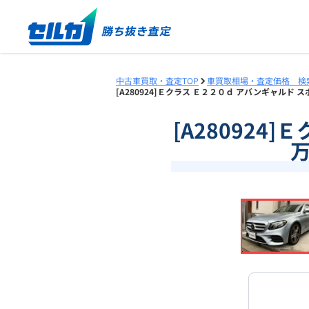
中古車買取・査定TOP
車買取相場・査定価格 検
[A280924]Ｅクラス Ｅ２２０ｄ アバンギャルド ス
[A280924
万
❮