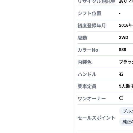
リサイクル預託金
あり 2
シフト位置
-
初度登録年月
2016
駆動
2WD
カラーNo
988
内装色
ブラッ
ハンドル
右
乗車定員
5
人乗
ワンオーナー
◯
ブル
セールスポイント
純正A