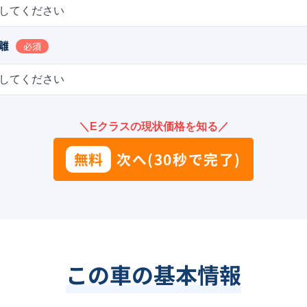
してください
離
必須
してください
＼Eクラスの現状価格を知る／
無料
次へ(30秒で完了)
この車の基本情報