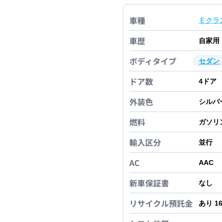
車種
Ｅクラ
車歴
自家用
ボディタイプ
セダン
ドア数
4
ドア
外装色
シルバ
燃料
ガソリ
輸入区分
並行
AC
AAC
新車保証書
なし
リサイクル預託金
あり 1