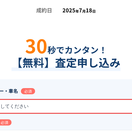
成約日
2025
7
18
年
月
日
30
秒でカンタン！
【無料】査定申し込み
ー・車名
必須
択してください
必須