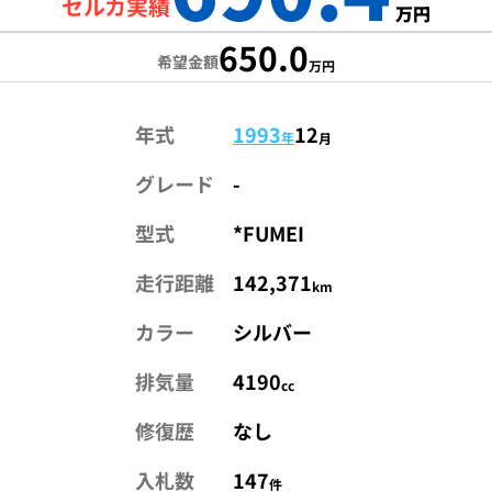
セルカ実績
万円
650.0
希望金額
万円
年式
1993
12
年
月
グレード
-
型式
*FUMEI
走行距離
142,371
km
カラー
シルバー
排気量
4190
cc
修復歴
なし
入札数
147
件