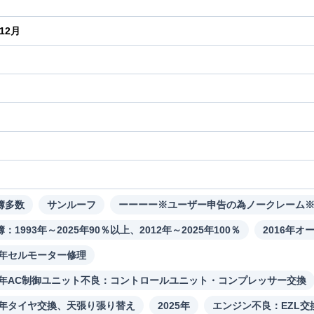
年12月
り
簿多数
サンルーフ
ーーーー※ユーザー申告の為ノークレーム
：1993年～2025年90％以上、2012年～2025年100％
2016年オ
16年セルモーター修理
20年AC制御ユニット不良：コントロールユニット・コンプレッサー交換
24年タイヤ交換、天張り張り替え
2025年
エンジン不良：EZL