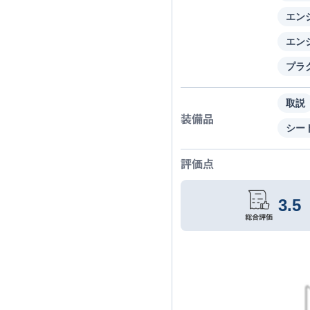
エン
エン
プラ
取説
装備品
シー
評価点
3.5