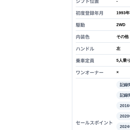
シフト位置
-
初度登録年月
1993
駆動
2WD
内装色
その他
ハンドル
左
乗車定員
5
人乗
ワンオーナー
×
記録
記録簿
20
20
セールスポイント
20